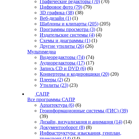
Графические редакторы
(70)
(70)
Цифровое фото
(79)
(79)
3D графика
(38)
(38)
Веб-дизайн
(1)
(1)
Шаблоны и клипарты
(205)
(205)
Программы просмотра
(3)
(3)
Издательские системы
(4)
(4)
Схемы и диаграммы
(1)
(1)
Другие утилиты
(26)
(26)
Мультимедиа
Видеоредакторы
(74)
(74)
Аудиоредакторы
(17)
(17)
Запись CD и DVD
(6)
(6)
Конвертеры и кодировщики
(20)
(20)
Плееры
(2)
(2)
Утилиты
(23)
(23)
САПР
Все программы САПР
Архитектура
(6)
(6)
Геоинформационные системы (ГИС)
(39)
(39)
Дизайн, визуализация и анимация
(14)
(14)
Документооборот
(8)
(8)
Инфраструктура: изыскания, генплан,
транспорт
(14)
(14)