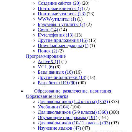
Создание сайтов
(20)
(20)
Почтовые клиенты
(7)
(7)
Почтовые утилиты
(23)
(23)
WWW-утилиты
(1)
(1)
Браузеры и утилиты
(2)
(2)
Связь
(14)
(14)
IP-телефония
(13)
(13)
Другие приложения
(15)
(15)
Download-менеджеры
(1)
(1)
Поиск
(2)
(2)
Программирование
ActiveX
(1)
(1)
VCL
(6)
(6)
Базы данных
(16)
(16)
Другие библиотеки
(13)
(13)
Разработка ПО
(90)
(90)
Образование, развлечение, навигация
Образование и наука
Для школьников (1-4 классы)
(353)
(353)
Учебники
(104)
(104)
Для школьников (5-9 классы)
(360)
(360)
Обучающие программы
(191)
(191)
Для школьников (10-11 классы)
(93)
(93)
Изучение языков
(47)
(47)