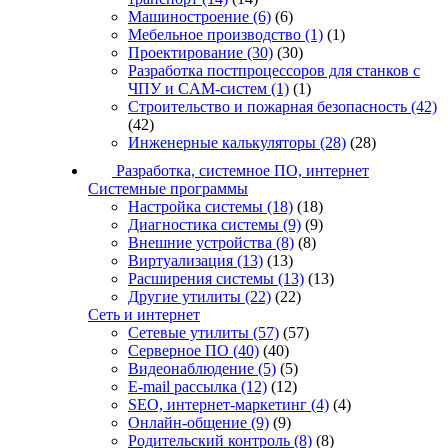
Машиностроение
(6)
(6)
Мебельное производство
(1)
(1)
Проектирование
(30)
(30)
Разработка постпроцессоров для станков с
ЧПУ и CAM-систем
(1)
(1)
Строительство и пожарная безопасность
(42)
(42)
Инженерные калькуляторы
(28)
(28)
Разработка, системное ПО, интернет
Системные программы
Настройка системы
(18)
(18)
Диагностика системы
(9)
(9)
Внешние устройства
(8)
(8)
Виртуализация
(13)
(13)
Расширения системы
(13)
(13)
Другие утилиты
(22)
(22)
Сеть и интернет
Сетевые утилиты
(57)
(57)
Серверное ПО
(40)
(40)
Видеонаблюдение
(5)
(5)
E-mail рассылка
(12)
(12)
SEO, интернет-маркетинг
(4)
(4)
Онлайн-общение
(9)
(9)
Родительский контроль
(8)
(8)