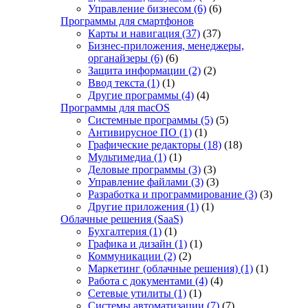
Управление бизнесом
(6)
(6)
Программы для смартфонов
Карты и навигация
(37)
(37)
Бизнес-приложения, менеджеры,
органайзеры
(6)
(6)
Защита информации
(2)
(2)
Ввод текста
(1)
(1)
Другие программы
(4)
(4)
Программы для macOS
Системные программы
(5)
(5)
Антивирусное ПО
(1)
(1)
Графические редакторы
(18)
(18)
Мультимедиа
(1)
(1)
Деловые программы
(3)
(3)
Управление файлами
(3)
(3)
Разработка и программирование
(3)
(3)
Другие приложения
(1)
(1)
Облачные решения (SaaS)
Бухгалтерия
(1)
(1)
Графика и дизайн
(1)
(1)
Коммуникации
(2)
(2)
Маркетинг (облачные решения)
(1)
(1)
Работа с документами
(4)
(4)
Сетевые утилиты
(1)
(1)
Системы автоматизации
(7)
(7)