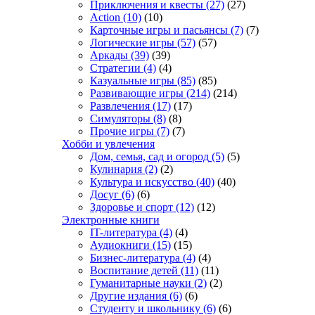
Приключения и квесты
(27)
(27)
Action
(10)
(10)
Карточные игры и пасьянсы
(7)
(7)
Логические игры
(57)
(57)
Аркады
(39)
(39)
Стратегии
(4)
(4)
Казуальные игры
(85)
(85)
Развивающие игры
(214)
(214)
Развлечения
(17)
(17)
Симуляторы
(8)
(8)
Прочие игры
(7)
(7)
Хобби и увлечения
Дом, семья, сад и огород
(5)
(5)
Кулинария
(2)
(2)
Культура и искусство
(40)
(40)
Досуг
(6)
(6)
Здоровье и спорт
(12)
(12)
Электронные книги
IT-литература
(4)
(4)
Аудиокниги
(15)
(15)
Бизнес-литература
(4)
(4)
Воспитание детей
(11)
(11)
Гуманитарные науки
(2)
(2)
Другие издания
(6)
(6)
Студенту и школьнику
(6)
(6)