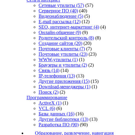
Сетевые утилиты
(57)
(57)
Серверное ПО
(40)
(40)
Видеонаблюдение
(5)
(5)
E-mail рассылка
(12)
(12)
SEO, интернет-маркетинг
(4)
(4)
Онлайн-общение
(9)
(9)
Родительский контроль
(8)
(8)
Создание сайтов
(20)
(20)
Почтовые клиенты
(7)
(7)
Почтовые утилиты
(23)
(23)
WWW-утилиты
(1)
(1)
Браузеры и утилиты
(2)
(2)
Связь
(14)
(14)
IP-телефония
(13)
(13)
Другие приложения
(15)
(15)
Download-менеджеры
(1)
(1)
Поиск
(2)
(2)
Программирование
ActiveX
(1)
(1)
VCL
(6)
(6)
Базы данных
(16)
(16)
Другие библиотеки
(13)
(13)
Разработка ПО
(90)
(90)
Образование, развлечение, навигация