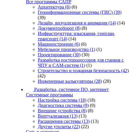
Все программы САПР
Архитектура
(6)
(6)
Геоинформационные системы (ГИС)
(39)
(39)
Дизайн, визуализация и анимация
(14)
(14)
Документооборот
(8)
(8)
Инфраструктура: изыскания, генплан,
транспорт
(14)
(14)
Машиностроение
(6)
(6)
Мебельное производство
(1)
(1)
Проектирование
(30)
(30)
Разработка постпроцессоров для станков с
ЧПУ и CAM-систем
(1)
(1)
Строительство и пожарная безопасность
(42)
(42)
Инженерные калькуляторы
(28)
(28)
Разработка, системное ПО, интернет
Системные программы
Настройка системы
(18)
(18)
Диагностика системы
(9)
(9)
Внешние устройства
(8)
(8)
Виртуализация
(13)
(13)
Расширения системы
(13)
(13)
Другие утилиты
(22)
(22)
Сеть и интернет