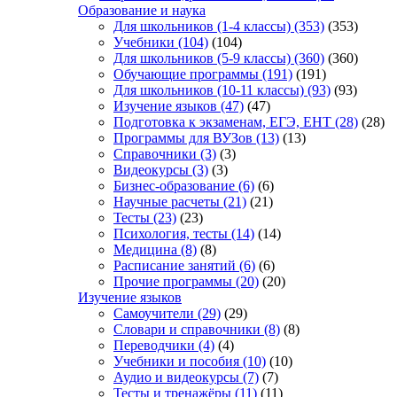
Образование и наука
Для школьников (1-4 классы)
(353)
(353)
Учебники
(104)
(104)
Для школьников (5-9 классы)
(360)
(360)
Обучающие программы
(191)
(191)
Для школьников (10-11 классы)
(93)
(93)
Изучение языков
(47)
(47)
Подготовка к экзаменам, ЕГЭ, ЕНТ
(28)
(28)
Программы для ВУЗов
(13)
(13)
Справочники
(3)
(3)
Видеокурсы
(3)
(3)
Бизнес-образование
(6)
(6)
Научные расчеты
(21)
(21)
Тесты
(23)
(23)
Психология, тесты
(14)
(14)
Медицина
(8)
(8)
Расписание занятий
(6)
(6)
Прочие программы
(20)
(20)
Изучение языков
Самоучители
(29)
(29)
Словари и справочники
(8)
(8)
Переводчики
(4)
(4)
Учебники и пособия
(10)
(10)
Аудио и видеокурсы
(7)
(7)
Тесты и тренажёры
(11)
(11)