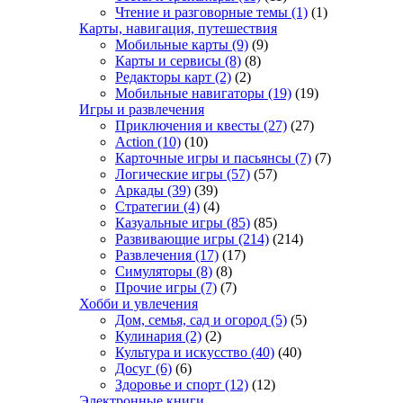
Чтение и разговорные темы
(1)
(1)
Карты, навигация, путешествия
Мобильные карты
(9)
(9)
Карты и сервисы
(8)
(8)
Редакторы карт
(2)
(2)
Мобильные навигаторы
(19)
(19)
Игры и развлечения
Приключения и квесты
(27)
(27)
Action
(10)
(10)
Карточные игры и пасьянсы
(7)
(7)
Логические игры
(57)
(57)
Аркады
(39)
(39)
Стратегии
(4)
(4)
Казуальные игры
(85)
(85)
Развивающие игры
(214)
(214)
Развлечения
(17)
(17)
Симуляторы
(8)
(8)
Прочие игры
(7)
(7)
Хобби и увлечения
Дом, семья, сад и огород
(5)
(5)
Кулинария
(2)
(2)
Культура и искусство
(40)
(40)
Досуг
(6)
(6)
Здоровье и спорт
(12)
(12)
Электронные книги