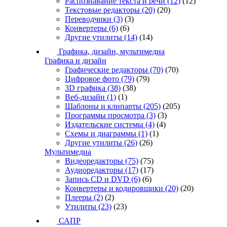
Распознавание текста и речи
(12)
(12)
Текстовые редакторы
(20)
(20)
Переводчики
(3)
(3)
Конвертеры
(6)
(6)
Другие утилиты
(14)
(14)
Графика, дизайн, мультимедиа
Графика и дизайн
Графические редакторы
(70)
(70)
Цифровое фото
(79)
(79)
3D графика
(38)
(38)
Веб-дизайн
(1)
(1)
Шаблоны и клипарты
(205)
(205)
Программы просмотра
(3)
(3)
Издательские системы
(4)
(4)
Схемы и диаграммы
(1)
(1)
Другие утилиты
(26)
(26)
Мультимедиа
Видеоредакторы
(75)
(75)
Аудиоредакторы
(17)
(17)
Запись CD и DVD
(6)
(6)
Конвертеры и кодировщики
(20)
(20)
Плееры
(2)
(2)
Утилиты
(23)
(23)
САПР