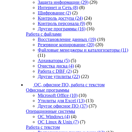
Защита информации
(29)
(29)
Интернет и Сеть
(8)
(8)
Шифрование
(2)
(2)
Контроль доступа
(24)
(24)
Контроль персонала
(9)
(9)
Другие программы
(16)
(16)
Работа с файлами
Восстановление данных
(19)
(19)
Резервное копирование
(20)
(20)
Файловые менеджеры и каталогизаторы
(11)
(11)
Архиваторы
(5)
(5)
Очистка диска
(4)
(4)
Работа с DBF
(2)
(2)
Другие утилиты
(22)
(22)
ОС, офисное ПО, работа с текстом
Офисные программы
Microsoft Office
(10)
(10)
Утилиты для Excel
(13)
(13)
Другое офисное ПО
(37)
(37)
Операционные системы
ОС Windows
(4)
(4)
ОС Linux & Unix
(7)
(7)
Работа с текстом