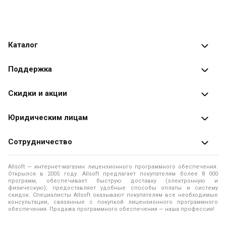
Каталог
Каталог программ
Поддержка
Разработчики
Оплата заказов
Скидки и акции
Оформление заказа
Специальные
предложения
Юридическим лицам
Доставка заказа
Распродажа
Продажа программ юридическим лицам
Сотрудничество
Помощь
О лицензировании программного обеспечения
Уведомление о конфиденциальности
О магазине
Allsoft — интернет-магазин лицензионного программного обеспечения.
Программы для компьютера
Открылся в 2005 году. Allsoft предлагает покупателям более 8 000
Правила продажи
Адреса и телефоны
программ, обеспечивает быструю доставку (электронную и
физическую), предоставляет удобные способы оплаты и систему
Контакты
Политика использования файлов Cookie
скидок. Специалисты Allsoft оказывают покупателям все необходимые
Новости
консультации, связанные с покупкой лицензионного программного
обеспечения. Продажа программного обеспечения — наша профессия!
Отзывы о нас