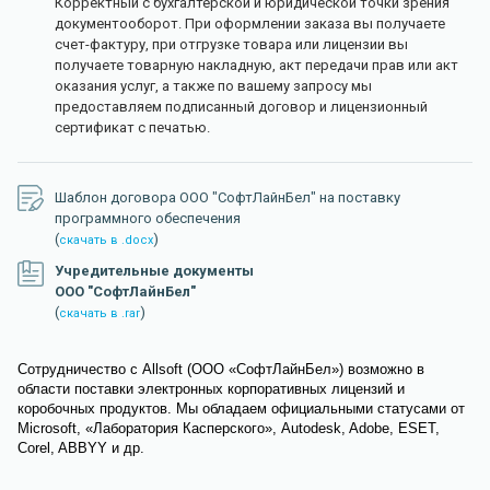
Корректный с бухгалтерской и юридической точки зрения
документооборот. При оформлении заказа вы получаете
счет-фактуру, при отгрузке товара или лицензии вы
получаете товарную накладную, акт передачи прав или акт
оказания услуг, а также по вашему запросу мы
предоставляем подписанный договор и лицензионный
сертификат с печатью.
Шаблон договора ООО "СофтЛайнБел" на поставку
программного обеспечения
(
)
скачать в .docx
Учредительные документы
ООО "СофтЛайнБел"
(
)
скачать в .rar
Сотрудничество с Allsoft (ООО «СофтЛайнБел») возможно в
области поставки электронных корпоративных лицензий и
коробочных продуктов. Мы обладаем официальными статусами от
Microsoft, «Лаборатория Касперского», Autodesk, Adobe, ESET,
Corel, ABBYY и др.