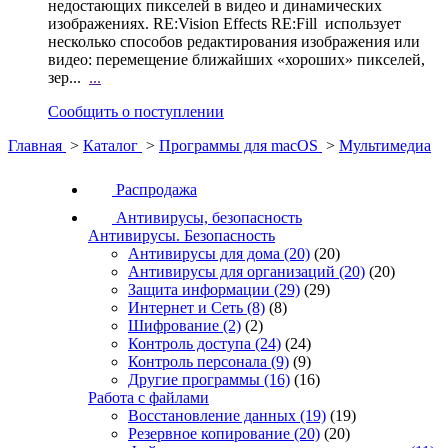
недостающих пикселей в видео и динамических
изображениях. RE:Vision Effects RE:Fill использует
несколько способов редактирования изображения или
видео: перемещение ближайших «хороших» пикселей,
зер...
...
Сообщить о поступлении
Главная
>
Каталог
>
Программы для macOS
>
Мультимедиа
Распродажа
Антивирусы, безопасность
Антивирусы. Безопасность
Антивирусы для дома
(20)
(20)
Антивирусы для организаций
(20)
(20)
Защита информации
(29)
(29)
Интернет и Сеть
(8)
(8)
Шифрование
(2)
(2)
Контроль доступа
(24)
(24)
Контроль персонала
(9)
(9)
Другие программы
(16)
(16)
Работа с файлами
Восстановление данных
(19)
(19)
Резервное копирование
(20)
(20)