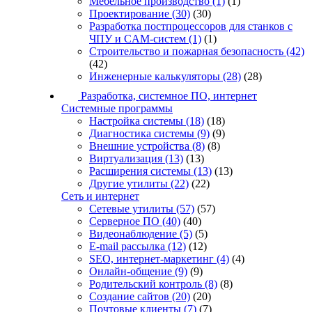
Мебельное производство
(1)
(1)
Проектирование
(30)
(30)
Разработка постпроцессоров для станков с
ЧПУ и CAM-систем
(1)
(1)
Строительство и пожарная безопасность
(42)
(42)
Инженерные калькуляторы
(28)
(28)
Разработка, системное ПО, интернет
Системные программы
Настройка системы
(18)
(18)
Диагностика системы
(9)
(9)
Внешние устройства
(8)
(8)
Виртуализация
(13)
(13)
Расширения системы
(13)
(13)
Другие утилиты
(22)
(22)
Сеть и интернет
Сетевые утилиты
(57)
(57)
Серверное ПО
(40)
(40)
Видеонаблюдение
(5)
(5)
E-mail рассылка
(12)
(12)
SEO, интернет-маркетинг
(4)
(4)
Онлайн-общение
(9)
(9)
Родительский контроль
(8)
(8)
Создание сайтов
(20)
(20)
Почтовые клиенты
(7)
(7)