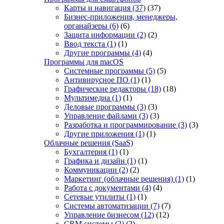
Карты и навигация
(37)
(37)
Бизнес-приложения, менеджеры,
органайзеры
(6)
(6)
Защита информации
(2)
(2)
Ввод текста
(1)
(1)
Другие программы
(4)
(4)
Программы для macOS
Системные программы
(5)
(5)
Антивирусное ПО
(1)
(1)
Графические редакторы
(18)
(18)
Мультимедиа
(1)
(1)
Деловые программы
(3)
(3)
Управление файлами
(3)
(3)
Разработка и программирование
(3)
(3)
Другие приложения
(1)
(1)
Облачные решения (SaaS)
Бухгалтерия
(1)
(1)
Графика и дизайн
(1)
(1)
Коммуникации
(2)
(2)
Маркетинг (облачные решения)
(1)
(1)
Работа с документами
(4)
(4)
Сетевые утилиты
(1)
(1)
Системы автоматизации
(7)
(7)
Управление бизнесом
(12)
(12)
CRM системы
(2)
(2)