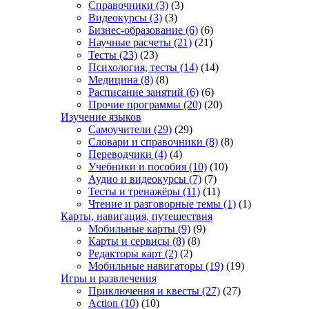
Справочники
(3)
(3)
Видеокурсы
(3)
(3)
Бизнес-образование
(6)
(6)
Научные расчеты
(21)
(21)
Тесты
(23)
(23)
Психология, тесты
(14)
(14)
Медицина
(8)
(8)
Расписание занятий
(6)
(6)
Прочие программы
(20)
(20)
Изучение языков
Самоучители
(29)
(29)
Словари и справочники
(8)
(8)
Переводчики
(4)
(4)
Учебники и пособия
(10)
(10)
Аудио и видеокурсы
(7)
(7)
Тесты и тренажёры
(11)
(11)
Чтение и разговорные темы
(1)
(1)
Карты, навигация, путешествия
Мобильные карты
(9)
(9)
Карты и сервисы
(8)
(8)
Редакторы карт
(2)
(2)
Мобильные навигаторы
(19)
(19)
Игры и развлечения
Приключения и квесты
(27)
(27)
Action
(10)
(10)