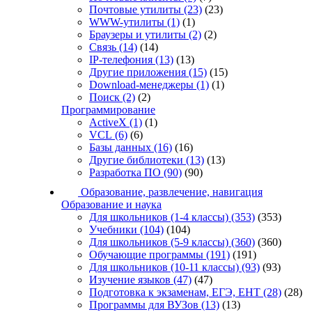
Почтовые утилиты
(23)
(23)
WWW-утилиты
(1)
(1)
Браузеры и утилиты
(2)
(2)
Связь
(14)
(14)
IP-телефония
(13)
(13)
Другие приложения
(15)
(15)
Download-менеджеры
(1)
(1)
Поиск
(2)
(2)
Программирование
ActiveX
(1)
(1)
VCL
(6)
(6)
Базы данных
(16)
(16)
Другие библиотеки
(13)
(13)
Разработка ПО
(90)
(90)
Образование, развлечение, навигация
Образование и наука
Для школьников (1-4 классы)
(353)
(353)
Учебники
(104)
(104)
Для школьников (5-9 классы)
(360)
(360)
Обучающие программы
(191)
(191)
Для школьников (10-11 классы)
(93)
(93)
Изучение языков
(47)
(47)
Подготовка к экзаменам, ЕГЭ, ЕНТ
(28)
(28)
Программы для ВУЗов
(13)
(13)