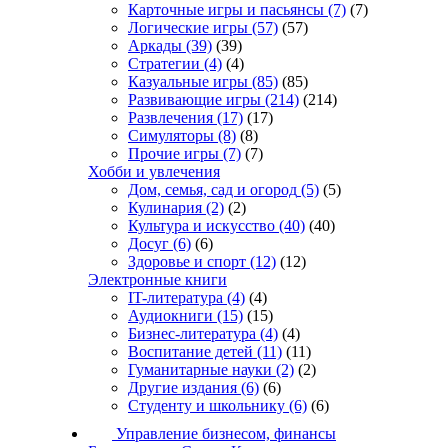
Карточные игры и пасьянсы
(7)
(7)
Логические игры
(57)
(57)
Аркады
(39)
(39)
Стратегии
(4)
(4)
Казуальные игры
(85)
(85)
Развивающие игры
(214)
(214)
Развлечения
(17)
(17)
Симуляторы
(8)
(8)
Прочие игры
(7)
(7)
Хобби и увлечения
Дом, семья, сад и огород
(5)
(5)
Кулинария
(2)
(2)
Культура и искусство
(40)
(40)
Досуг
(6)
(6)
Здоровье и спорт
(12)
(12)
Электронные книги
IT-литература
(4)
(4)
Аудиокниги
(15)
(15)
Бизнес-литература
(4)
(4)
Воспитание детей
(11)
(11)
Гуманитарные науки
(2)
(2)
Другие издания
(6)
(6)
Студенту и школьнику
(6)
(6)
Управление бизнесом, финансы