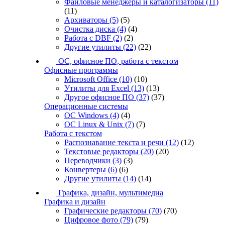
Файловые менеджеры и каталогизаторы
(11)
(11)
Архиваторы
(5)
(5)
Очистка диска
(4)
(4)
Работа с DBF
(2)
(2)
Другие утилиты
(22)
(22)
ОС, офисное ПО, работа с текстом
Офисные программы
Microsoft Office
(10)
(10)
Утилиты для Excel
(13)
(13)
Другое офисное ПО
(37)
(37)
Операционные системы
ОС Windows
(4)
(4)
ОС Linux & Unix
(7)
(7)
Работа с текстом
Распознавание текста и речи
(12)
(12)
Текстовые редакторы
(20)
(20)
Переводчики
(3)
(3)
Конвертеры
(6)
(6)
Другие утилиты
(14)
(14)
Графика, дизайн, мультимедиа
Графика и дизайн
Графические редакторы
(70)
(70)
Цифровое фото
(79)
(79)