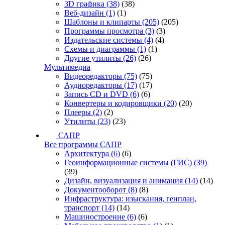
3D графика
(38)
(38)
Веб-дизайн
(1)
(1)
Шаблоны и клипарты
(205)
(205)
Программы просмотра
(3)
(3)
Издательские системы
(4)
(4)
Схемы и диаграммы
(1)
(1)
Другие утилиты
(26)
(26)
Мультимедиа
Видеоредакторы
(75)
(75)
Аудиоредакторы
(17)
(17)
Запись CD и DVD
(6)
(6)
Конвертеры и кодировщики
(20)
(20)
Плееры
(2)
(2)
Утилиты
(23)
(23)
САПР
Все программы САПР
Архитектура
(6)
(6)
Геоинформационные системы (ГИС)
(39)
(39)
Дизайн, визуализация и анимация
(14)
(14)
Документооборот
(8)
(8)
Инфраструктура: изыскания, генплан,
транспорт
(14)
(14)
Машиностроение
(6)
(6)