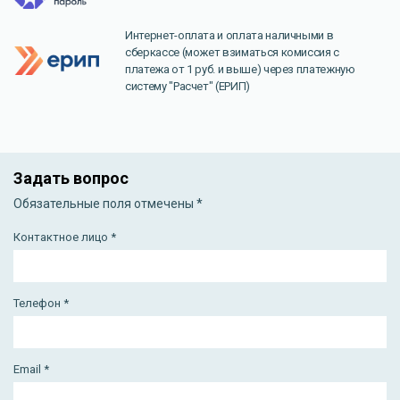
отсутствует уведомление, что делать?
Интернет-оплата и оплата наличными в
Безопасность платежей по банковским картам
сберкассе (может взиматься комиссия с
Почему не могу оплатить своей банковской картой?
платежа от 1 руб. и выше) через платежную
систему "Расчет" (ЕРИП)
При оплате нужно провести микроплатеж. Что делать?
Не приходит SMS с кодом для подтверждения платежа,
как быть?
Доставка заказа
Задать вопрос
Оформление заказа
Обязательные поля отмечены *
Техническая поддержка
Контактное лицо *
Полезные возможности
Возврат и обмен
Телефон *
Работа магазина Allsoft
Юридическим лицам и ИП
Email *