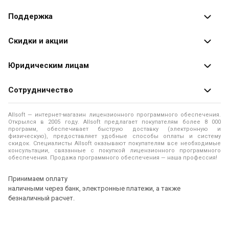
Каталог программ
Поддержка
Разработчики
Оплата заказов
Скидки и акции
Оформление заказа
Специальные
предложения
Юридическим лицам
Доставка заказа
Распродажа
Продажа программ юридическим лицам
Сотрудничество
Помощь
О лицензировании программного обеспечения
Уведомление о конфиденциальности
О магазине
Allsoft — интернет-магазин лицензионного программного обеспечения.
Программы для компьютера
Открылся в 2005 году. Allsoft предлагает покупателям более 8 000
Правила продажи
Адреса и телефоны
программ, обеспечивает быструю доставку (электронную и
физическую), предоставляет удобные способы оплаты и систему
Контакты
Политика использования файлов Cookie
скидок. Специалисты Allsoft оказывают покупателям все необходимые
Новости
консультации, связанные с покупкой лицензионного программного
обеспечения. Продажа программного обеспечения — наша профессия!
Отзывы о нас
Принимаем оплату
наличными через банк, электронные платежи, а также
безналичный расчет.