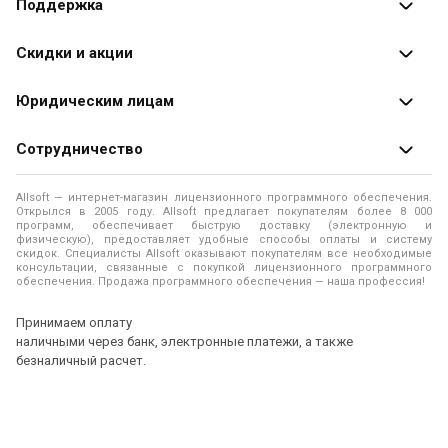
Поддержка
Разработчики
Оплата заказов
Скидки и акции
Оформление заказа
Специальные
предложения
Юридическим лицам
Доставка заказа
Распродажа
Продажа программ юридическим лицам
Сотрудничество
Помощь
О лицензировании программного обеспечения
Уведомление о конфиденциальности
О магазине
Allsoft — интернет-магазин лицензионного программного обеспечения.
Программы для компьютера
Открылся в 2005 году. Allsoft предлагает покупателям более 8 000
Правила продажи
Адреса и телефоны
программ, обеспечивает быструю доставку (электронную и
физическую), предоставляет удобные способы оплаты и систему
Контакты
Политика использования файлов Cookie
скидок. Специалисты Allsoft оказывают покупателям все необходимые
Новости
консультации, связанные с покупкой лицензионного программного
обеспечения. Продажа программного обеспечения — наша профессия!
Отзывы о нас
Принимаем оплату
наличными через банк, электронные платежи, а также
безналичный расчет.