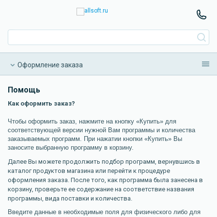
Оформление заказа
Как оформить заказ?
Помощь
Почему при выборе способа оплаты отсутствует поле
«наличный расчет»?
Как оформить заказ?
Что делать, если форма при оформлении заказа не
Чтобы оформить заказ, нажмите на кнопку «Купить» для
соответствует формату моих данных?
соответствующей версии нужной Вам программы и количества
Что означает вид поставки «ключ на E-Mail» или «в
заказываемых программ. При нажатии кнопки «Купить» Вы
заносите выбранную программу в корзину.
электронном виде»?
Зачем при заказе программы, которая поставляется
Далее Вы можете продолжить подбор программ, вернувшись в
электронно, необходимо указывать почтовый адрес?
каталог продуктов магазина или перейти к процедуре
оформления заказа. После того, как программа была занесена в
Что делать, если при оформлении заказа была допущена
корзину, проверьте ее содержание на соответствие названия
ошибка в электронном адресе (e-mail)?
программы, вида поставки и количества.
Как отменить заказ?
Введите данные в необходимые поля для физического либо для