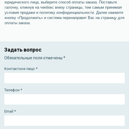
Как приобрести программу, если я проживаю за
юридического лица, выберите способ оплаты заказа. Поставьте
пределами Беларуси?
галочку, кликнув на чекбокс внизу страницы, тем самым принимая
условия продажи и политику конфиденциальности. Далее нажмите
кнопку «Продолжить» и система перенаправит Вас на страницу для
Оплата заказа
оплаты заказа.
Доставка заказа
Техническая поддержка
Задать вопрос
Полезные возможности
Обязательные поля отмечены *
Возврат и обмен
Контактное лицо *
Работа магазина Allsoft
Юридическим лицам и ИП
Телефон *
Email *