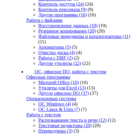
Контроль доступа
(24)
(24)
Контроль персонала
(9)
(9)
Другие программы
(16)
(16)
Работа с файлами
Восстановление данных
(19)
(19)
Резервное копирование
(20)
(20)
Файловые менеджеры и каталогизаторы
(11)
(11)
Архиваторы
(5)
(5)
Очистка диска
(4)
(4)
Работа с DBF
(2)
(2)
Другие утилиты
(22)
(22)
ОС, офисное ПО, работа с текстом
Офисные программы
Microsoft Office
(10)
(10)
Утилиты для Excel
(13)
(13)
Другое офисное ПО
(37)
(37)
Операционные системы
ОС Windows
(4)
(4)
ОС Linux & Unix
(7)
(7)
Работа с текстом
Распознавание текста и речи
(12)
(12)
Текстовые редакторы
(20)
(20)
Переводчики
(3)
(3)