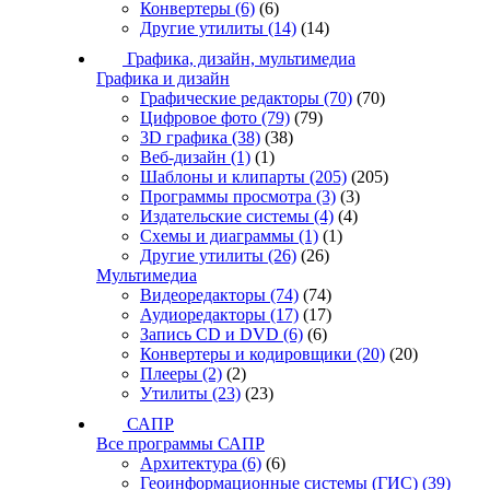
Конвертеры
(6)
(6)
Другие утилиты
(14)
(14)
Графика, дизайн, мультимедиа
Графика и дизайн
Графические редакторы
(70)
(70)
Цифровое фото
(79)
(79)
3D графика
(38)
(38)
Веб-дизайн
(1)
(1)
Шаблоны и клипарты
(205)
(205)
Программы просмотра
(3)
(3)
Издательские системы
(4)
(4)
Схемы и диаграммы
(1)
(1)
Другие утилиты
(26)
(26)
Мультимедиа
Видеоредакторы
(74)
(74)
Аудиоредакторы
(17)
(17)
Запись CD и DVD
(6)
(6)
Конвертеры и кодировщики
(20)
(20)
Плееры
(2)
(2)
Утилиты
(23)
(23)
САПР
Все программы САПР
Архитектура
(6)
(6)
Геоинформационные системы (ГИС)
(39)