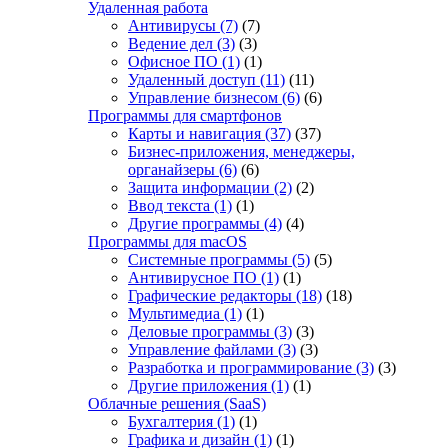
Удаленная работа
Антивирусы
(7)
(7)
Ведение дел
(3)
(3)
Офисное ПО
(1)
(1)
Удаленный доступ
(11)
(11)
Управление бизнесом
(6)
(6)
Программы для смартфонов
Карты и навигация
(37)
(37)
Бизнес-приложения, менеджеры,
органайзеры
(6)
(6)
Защита информации
(2)
(2)
Ввод текста
(1)
(1)
Другие программы
(4)
(4)
Программы для macOS
Системные программы
(5)
(5)
Антивирусное ПО
(1)
(1)
Графические редакторы
(18)
(18)
Мультимедиа
(1)
(1)
Деловые программы
(3)
(3)
Управление файлами
(3)
(3)
Разработка и программирование
(3)
(3)
Другие приложения
(1)
(1)
Облачные решения (SaaS)
Бухгалтерия
(1)
(1)
Графика и дизайн
(1)
(1)