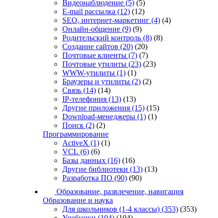
Видеонаблюдение
(5)
(5)
E-mail рассылка
(12)
(12)
SEO, интернет-маркетинг
(4)
(4)
Онлайн-общение
(9)
(9)
Родительский контроль
(8)
(8)
Создание сайтов
(20)
(20)
Почтовые клиенты
(7)
(7)
Почтовые утилиты
(23)
(23)
WWW-утилиты
(1)
(1)
Браузеры и утилиты
(2)
(2)
Связь
(14)
(14)
IP-телефония
(13)
(13)
Другие приложения
(15)
(15)
Download-менеджеры
(1)
(1)
Поиск
(2)
(2)
Программирование
ActiveX
(1)
(1)
VCL
(6)
(6)
Базы данных
(16)
(16)
Другие библиотеки
(13)
(13)
Разработка ПО
(90)
(90)
Образование, развлечение, навигация
Образование и наука
Для школьников (1-4 классы)
(353)
(353)
Учебники
(104)
(104)