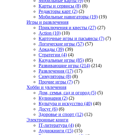
Мобильные карты
(9)
(9)
Карты и сервисы
(8)
(8)
Редакторы карт
(2)
(2)
Мобильные навигаторы
(19)
(19)
Игры и развлечения
Приключения и квесты
(27)
(27)
Action
(10)
(10)
Карточные игры и пасьянсы
(7)
(7)
Логические игры
(57)
(57)
Аркады
(39)
(39)
Стратегии
(4)
(4)
Казуальные игры
(85)
(85)
Развивающие игры
(214)
(214)
Развлечения
(17)
(17)
Симуляторы
(8)
(8)
Прочие игры
(7)
(7)
Хобби и увлечения
Дом, семья, сад и огород
(5)
(5)
Кулинария
(2)
(2)
Культура и искусство
(40)
(40)
Досуг
(6)
(6)
Здоровье и спорт
(12)
(12)
Электронные книги
IT-литература
(4)
(4)
Аудиокниги
(15)
(15)