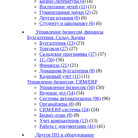
Бизнес-литература
(4)
(4)
Воспитание детей
(11)
(11)
Гуманитарные науки
(2)
(2)
Другие издания
(6)
(6)
Студенту и школьнику
(6)
(6)
Управление бизнесом, финансы
Бухгалтерия. Склад. Кадры
Бухгалтерия
(23)
(23)
Торговля
(27)
(27)
Складские программы
(37)
(37)
1С
(56)
(56)
Финансы
(21)
(21)
Домашняя бухгалтерия
(8)
(8)
Кадровый учет
(11)
(11)
Управление бизнесом, CRM/ERP
Управление бизнесом
(50)
(50)
Ведение дел
(54)
(54)
Системы автоматизации
(96)
(96)
Органайзеры
(8)
(8)
CRM/ERP-системы
(24)
(24)
Бизнес-план
(8)
(8)
Учет компьютеров
(13)
(13)
Работа с документами
(41)
(41)
Другое ПО и оборудование