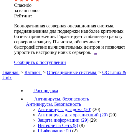
Спасибо
за ваш голос
Рейтинг:
Корпоративная серверная операционная система,
предназначенная для поддержки наиболее критичных
бизнес-приложений. Гарантирует стабильную работу
серверов и защиту IT-систем, обепечивает
быстродействие вычислительных центров и позволяет
упростить настройку новых серверов.
...
Сообщить о поступлении
Главная
>
Каталог
>
Операционные системы
>
ОС Linux &
Unix
Распродажа
Антивирусы, безопасность
Антивирусы. Безопасность
Антивирусы для дома
(20)
(20)
Антивирусы для организаций
(20)
(20)
Защита информации
(29)
(29)
Интернет и Сеть
(8)
(8)
Шифрование
(2)
(2)