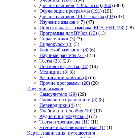
Для школьников (5-9 классы)
(360)
(360)
Обучающие программы
(191)
(191)
Для школьников (10-11 классы)
(93)
(93)
Изучение языков
(47)
(47)
Подготовка к экзаменам, ЕГЭ, ЕНТ
(28)
(28)
Программы для ВУЗов
(13)
(13)
Справочники
(3)
(3)
Видеокурсы
(3)
(3)
Бизнес-образование
(6)
(6)
Научные расчеты
(21)
(21)
Тесты
(23)
(23)
Психология, тесты
(14)
(14)
Медицина
(8)
(8)
Расписание занятий
(6)
(6)
Прочие программы
(20)
(20)
Изучение языков
Самоучители
(29)
(29)
Словари и справочники
(8)
(8)
Переводчики
(4)
(4)
Учебники и пособия
(10)
(10)
Аудио и видеокурсы
(7)
(7)
Тесты и тренажёры
(11)
(11)
Чтение и разговорные темы
(1)
(1)
Карты, навигация, путешествия