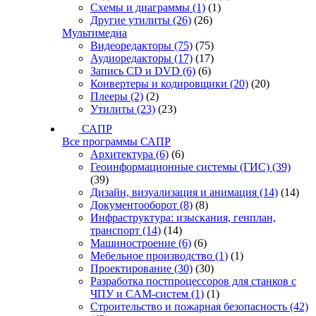
Схемы и диаграммы
(1)
(1)
Другие утилиты
(26)
(26)
Мультимедиа
Видеоредакторы
(75)
(75)
Аудиоредакторы
(17)
(17)
Запись CD и DVD
(6)
(6)
Конвертеры и кодировщики
(20)
(20)
Плееры
(2)
(2)
Утилиты
(23)
(23)
САПР
Все программы САПР
Архитектура
(6)
(6)
Геоинформационные системы (ГИС)
(39)
(39)
Дизайн, визуализация и анимация
(14)
(14)
Документооборот
(8)
(8)
Инфраструктура: изыскания, генплан,
транспорт
(14)
(14)
Машиностроение
(6)
(6)
Мебельное производство
(1)
(1)
Проектирование
(30)
(30)
Разработка постпроцессоров для станков с
ЧПУ и CAM-систем
(1)
(1)
Строительство и пожарная безопасность
(42)