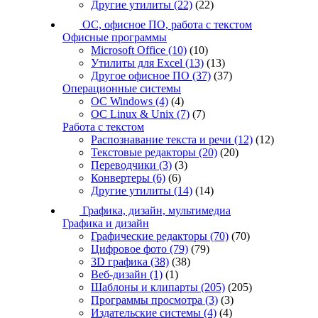
Другие утилиты
(22)
(22)
ОС, офисное ПО, работа с текстом
Офисные программы
Microsoft Office
(10)
(10)
Утилиты для Excel
(13)
(13)
Другое офисное ПО
(37)
(37)
Операционные системы
ОС Windows
(4)
(4)
ОС Linux & Unix
(7)
(7)
Работа с текстом
Распознавание текста и речи
(12)
(12)
Текстовые редакторы
(20)
(20)
Переводчики
(3)
(3)
Конвертеры
(6)
(6)
Другие утилиты
(14)
(14)
Графика, дизайн, мультимедиа
Графика и дизайн
Графические редакторы
(70)
(70)
Цифровое фото
(79)
(79)
3D графика
(38)
(38)
Веб-дизайн
(1)
(1)
Шаблоны и клипарты
(205)
(205)
Программы просмотра
(3)
(3)
Издательские системы
(4)
(4)