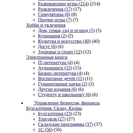
Развивающие игры
(214)
(214)
Развлечения
(17)
(17)
Симуляторы
(8)
(8)
Прочие игры
(7)
(7)
Хобби и увлечения
Дом, семья, сад и огород
(5)
(5)
Кулинария
(2)
(2)
Культура и искусство
(40)
(40)
Досуг
(6)
(6)
Здоровье и спорт
(12)
(12)
Электронные книги
IT-литература
(4)
(4)
Аудиокниги
(15)
(15)
Бизнес-литература
(4)
(4)
Воспитание детей
(11)
(11)
Гуманитарные науки
(2)
(2)
Другие издания
(6)
(6)
Студенту и школьнику
(6)
(6)
Управление бизнесом, финансы
Бухгалтерия. Склад. Кадры
Бухгалтерия
(23)
(23)
Торговля
(27)
(27)
Складские программы
(37)
(37)
1С
(56)
(56)