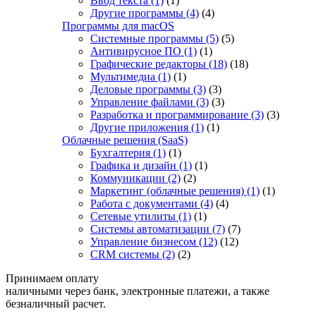
Ввод текста
(1)
(1)
Другие программы
(4)
(4)
Программы для macOS
Системные программы
(5)
(5)
Антивирусное ПО
(1)
(1)
Графические редакторы
(18)
(18)
Мультимедиа
(1)
(1)
Деловые программы
(3)
(3)
Управление файлами
(3)
(3)
Разработка и программирование
(3)
(3)
Другие приложения
(1)
(1)
Облачные решения (SaaS)
Бухгалтерия
(1)
(1)
Графика и дизайн
(1)
(1)
Коммуникации
(2)
(2)
Маркетинг (облачные решения)
(1)
(1)
Работа с документами
(4)
(4)
Сетевые утилиты
(1)
(1)
Системы автоматизации
(7)
(7)
Управление бизнесом
(12)
(12)
CRM системы
(2)
(2)
Принимаем оплату
наличными через банк, электронные платежи, а также
безналичный расчет.