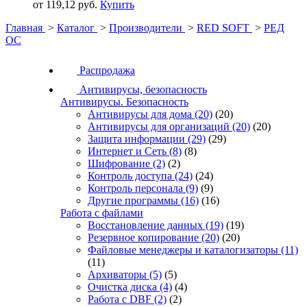
от 119,12 руб.
Купить
Главная
>
Каталог
>
Производители
>
RED SOFT
>
РЕД
ОС
Распродажа
Антивирусы, безопасность
Антивирусы. Безопасность
Антивирусы для дома
(20)
(20)
Антивирусы для организаций
(20)
(20)
Защита информации
(29)
(29)
Интернет и Сеть
(8)
(8)
Шифрование
(2)
(2)
Контроль доступа
(24)
(24)
Контроль персонала
(9)
(9)
Другие программы
(16)
(16)
Работа с файлами
Восстановление данных
(19)
(19)
Резервное копирование
(20)
(20)
Файловые менеджеры и каталогизаторы
(11)
(11)
Архиваторы
(5)
(5)
Очистка диска
(4)
(4)
Работа с DBF
(2)
(2)