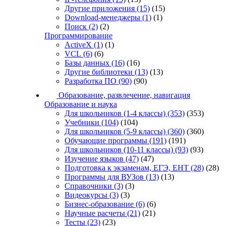
Другие приложения
(15)
(15)
Download-менеджеры
(1)
(1)
Поиск
(2)
(2)
Программирование
ActiveX
(1)
(1)
VCL
(6)
(6)
Базы данных
(16)
(16)
Другие библиотеки
(13)
(13)
Разработка ПО
(90)
(90)
Образование, развлечение, навигация
Образование и наука
Для школьников (1-4 классы)
(353)
(353)
Учебники
(104)
(104)
Для школьников (5-9 классы)
(360)
(360)
Обучающие программы
(191)
(191)
Для школьников (10-11 классы)
(93)
(93)
Изучение языков
(47)
(47)
Подготовка к экзаменам, ЕГЭ, ЕНТ
(28)
(28)
Программы для ВУЗов
(13)
(13)
Справочники
(3)
(3)
Видеокурсы
(3)
(3)
Бизнес-образование
(6)
(6)
Научные расчеты
(21)
(21)
Тесты
(23)
(23)