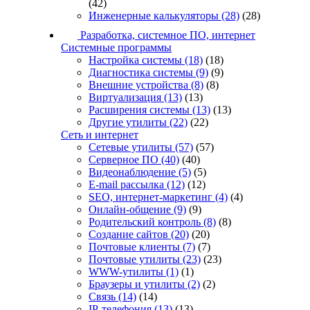
(42)
Инженерные калькуляторы
(28)
(28)
Разработка, системное ПО, интернет
Системные программы
Настройка системы
(18)
(18)
Диагностика системы
(9)
(9)
Внешние устройства
(8)
(8)
Виртуализация
(13)
(13)
Расширения системы
(13)
(13)
Другие утилиты
(22)
(22)
Сеть и интернет
Сетевые утилиты
(57)
(57)
Серверное ПО
(40)
(40)
Видеонаблюдение
(5)
(5)
E-mail рассылка
(12)
(12)
SEO, интернет-маркетинг
(4)
(4)
Онлайн-общение
(9)
(9)
Родительский контроль
(8)
(8)
Создание сайтов
(20)
(20)
Почтовые клиенты
(7)
(7)
Почтовые утилиты
(23)
(23)
WWW-утилиты
(1)
(1)
Браузеры и утилиты
(2)
(2)
Связь
(14)
(14)
IP-телефония
(13)
(13)