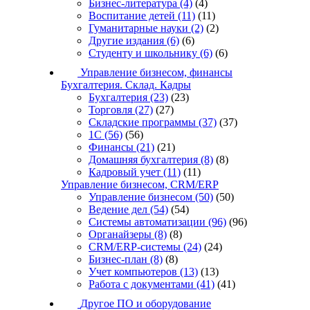
Бизнес-литература
(4)
(4)
Воспитание детей
(11)
(11)
Гуманитарные науки
(2)
(2)
Другие издания
(6)
(6)
Студенту и школьнику
(6)
(6)
Управление бизнесом, финансы
Бухгалтерия. Склад. Кадры
Бухгалтерия
(23)
(23)
Торговля
(27)
(27)
Складские программы
(37)
(37)
1С
(56)
(56)
Финансы
(21)
(21)
Домашняя бухгалтерия
(8)
(8)
Кадровый учет
(11)
(11)
Управление бизнесом, CRM/ERP
Управление бизнесом
(50)
(50)
Ведение дел
(54)
(54)
Системы автоматизации
(96)
(96)
Органайзеры
(8)
(8)
CRM/ERP-системы
(24)
(24)
Бизнес-план
(8)
(8)
Учет компьютеров
(13)
(13)
Работа с документами
(41)
(41)
Другое ПО и оборудование