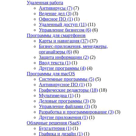
Удаленная работа
Антивирусы
(7)
(7)
Ведение дел
(3)
(3)
Офисное ПО
(1)
(1)
Удаленный доступ
(11)
(11)
Управление бизнесом
(6)
(6)
Программы для смартфонов
Карты и навигация
(37)
(37)
Бизнес-приложения, менеджеры,
органайзеры
(6)
(6)
Защита информации
(2)
(2)
Ввод текста
(1)
(1)
Другие программы
(4)
(4)
Программы для macOS
Системные программы
(5)
(5)
Антивирусное ПО
(1)
(1)
Графические редакторы
(18)
(18)
Мультимедиа
(1)
(1)
Деловые программы
(3)
(3)
Управление файлами
(3)
(3)
Разработка и программирование
(3)
(3)
Другие приложения
(1)
(1)
Облачные решения (SaaS)
Бухгалтерия
(1)
(1)
Графика и дизайн
(1)
(1)