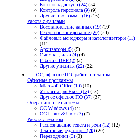
Контроль доступа
(24)
(24)
Контроль персонала
(9)
(9)
Другие программы
(16)
(16)
Работа с файлами
Восстановление данных
(19)
(19)
Резервное копирование
(20)
(20)
Файловые менеджеры и каталогизаторы
(11)
(11)
Архиваторы
(5)
(5)
Очистка диска
(4)
(4)
Работа с DBF
(2)
(2)
Другие утилиты
(22)
(22)
ОС, офисное ПО, работа с текстом
Офисные программы
Microsoft Office
(10)
(10)
Утилиты для Excel
(13)
(13)
Другое офисное ПО
(37)
(37)
Операционные системы
ОС Windows
(4)
(4)
ОС Linux & Unix
(7)
(7)
Работа с текстом
Распознавание текста и речи
(12)
(12)
Текстовые редакторы
(20)
(20)
Переводчики
(3)
(3)