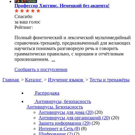
Профессор Хиггинс. Немецкий без акцента!
Спасибо
за ваш голос
Рейтинг:
Полный фонетический и лексический мультимедийный
справочник-тренажёр, предназначенный для желающих
научиться понимать разговорную речь и говорить
грамматически правильно, с хорошим и отчётливым
произношением.
...
Сообщить о поступлении
Главная
>
Каталог
>
Изучение языков
>
Тесты и тренажёры
Распродажа
Антивирусы, безопасность
Антивирусы. Безопасность
Антивирусы для дома
(20)
(20)
Антивирусы для организаций
(20)
(20)
Защита информации
(29)
(29)
Интернет и Сеть
(8)
(8)
Шифрование
(2)
(2)