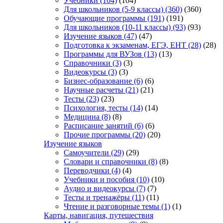
Учебники
(104)
(104)
Для школьников (5-9 классы)
(360)
(360)
Обучающие программы
(191)
(191)
Для школьников (10-11 классы)
(93)
(93)
Изучение языков
(47)
(47)
Подготовка к экзаменам, ЕГЭ, ЕНТ
(28)
(28)
Программы для ВУЗов
(13)
(13)
Справочники
(3)
(3)
Видеокурсы
(3)
(3)
Бизнес-образование
(6)
(6)
Научные расчеты
(21)
(21)
Тесты
(23)
(23)
Психология, тесты
(14)
(14)
Медицина
(8)
(8)
Расписание занятий
(6)
(6)
Прочие программы
(20)
(20)
Изучение языков
Самоучители
(29)
(29)
Словари и справочники
(8)
(8)
Переводчики
(4)
(4)
Учебники и пособия
(10)
(10)
Аудио и видеокурсы
(7)
(7)
Тесты и тренажёры
(11)
(11)
Чтение и разговорные темы
(1)
(1)
Карты, навигация, путешествия