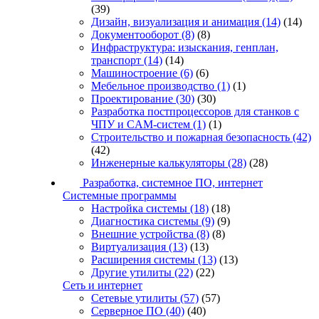
(39)
Дизайн, визуализация и анимация
(14)
(14)
Документооборот
(8)
(8)
Инфраструктура: изыскания, генплан,
транспорт
(14)
(14)
Машиностроение
(6)
(6)
Мебельное производство
(1)
(1)
Проектирование
(30)
(30)
Разработка постпроцессоров для станков с
ЧПУ и CAM-систем
(1)
(1)
Строительство и пожарная безопасность
(42)
(42)
Инженерные калькуляторы
(28)
(28)
Разработка, системное ПО, интернет
Системные программы
Настройка системы
(18)
(18)
Диагностика системы
(9)
(9)
Внешние устройства
(8)
(8)
Виртуализация
(13)
(13)
Расширения системы
(13)
(13)
Другие утилиты
(22)
(22)
Сеть и интернет
Сетевые утилиты
(57)
(57)
Серверное ПО
(40)
(40)