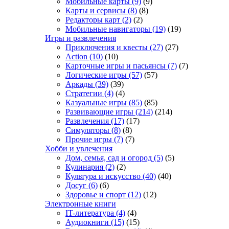
Мобильные карты
(9)
(9)
Карты и сервисы
(8)
(8)
Редакторы карт
(2)
(2)
Мобильные навигаторы
(19)
(19)
Игры и развлечения
Приключения и квесты
(27)
(27)
Action
(10)
(10)
Карточные игры и пасьянсы
(7)
(7)
Логические игры
(57)
(57)
Аркады
(39)
(39)
Стратегии
(4)
(4)
Казуальные игры
(85)
(85)
Развивающие игры
(214)
(214)
Развлечения
(17)
(17)
Симуляторы
(8)
(8)
Прочие игры
(7)
(7)
Хобби и увлечения
Дом, семья, сад и огород
(5)
(5)
Кулинария
(2)
(2)
Культура и искусство
(40)
(40)
Досуг
(6)
(6)
Здоровье и спорт
(12)
(12)
Электронные книги
IT-литература
(4)
(4)
Аудиокниги
(15)
(15)