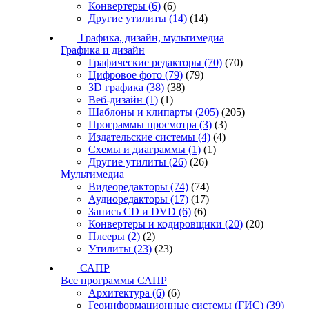
Конвертеры
(6)
(6)
Другие утилиты
(14)
(14)
Графика, дизайн, мультимедиа
Графика и дизайн
Графические редакторы
(70)
(70)
Цифровое фото
(79)
(79)
3D графика
(38)
(38)
Веб-дизайн
(1)
(1)
Шаблоны и клипарты
(205)
(205)
Программы просмотра
(3)
(3)
Издательские системы
(4)
(4)
Схемы и диаграммы
(1)
(1)
Другие утилиты
(26)
(26)
Мультимедиа
Видеоредакторы
(74)
(74)
Аудиоредакторы
(17)
(17)
Запись CD и DVD
(6)
(6)
Конвертеры и кодировщики
(20)
(20)
Плееры
(2)
(2)
Утилиты
(23)
(23)
САПР
Все программы САПР
Архитектура
(6)
(6)
Геоинформационные системы (ГИС)
(39)