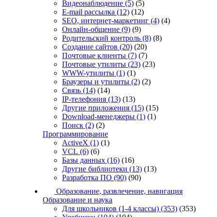
Видеонаблюдение
(5)
(5)
E-mail рассылка
(12)
(12)
SEO, интернет-маркетинг
(4)
(4)
Онлайн-общение
(9)
(9)
Родительский контроль
(8)
(8)
Создание сайтов
(20)
(20)
Почтовые клиенты
(7)
(7)
Почтовые утилиты
(23)
(23)
WWW-утилиты
(1)
(1)
Браузеры и утилиты
(2)
(2)
Связь
(14)
(14)
IP-телефония
(13)
(13)
Другие приложения
(15)
(15)
Download-менеджеры
(1)
(1)
Поиск
(2)
(2)
Программирование
ActiveX
(1)
(1)
VCL
(6)
(6)
Базы данных
(16)
(16)
Другие библиотеки
(13)
(13)
Разработка ПО
(90)
(90)
Образование, развлечение, навигация
Образование и наука
Для школьников (1-4 классы)
(353)
(353)