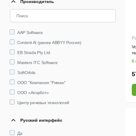
Производитель
AAP Software
Ра
Content AI (ранее ABBYY Россия)
Vo
EB Strada Pty Ltd.
те
В 
Masters ITC Software
SoftOrbits
5
ООО "Компания "Риман"
ООО «Апэрбот»
Центр речевых технологий
Русский интерфейс
Да