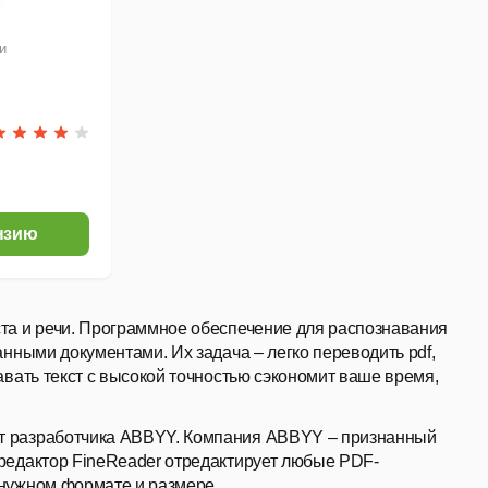
и
нзию
та и речи. Программное обеспечение для распознавания
нными документами. Их задача – легко переводить pdf,
вать текст с высокой точностью сэкономит ваше время,
т разработчика ABBYY. Компания ABBYY – признанный
редактор FineReader отредактирует любые PDF-
нужном формате и размере.