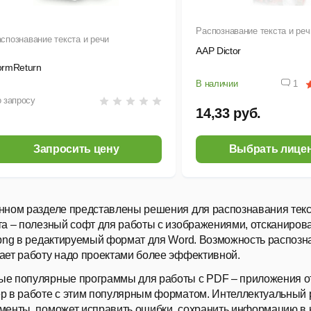
Распознавание текста и реч
спознавание текста и речи
AAP Dictor
ormReturn
В наличии
1
 запросу
14,33 руб.
Запросить цену
Выбрать лице
нном разделе представлены решения для распознавания текс
та – полезный софт для работы с изображениями, отсканирова
 png в редактируемый формат для Word. Возможность распозна
ает работу надо проектами более эффективной.
е популярные программы для работы с PDF – приложения о
р в работе с этим популярным форматом. Интеллектуальный 
менты, поможет исправить ошибки, сохранить информацию в 