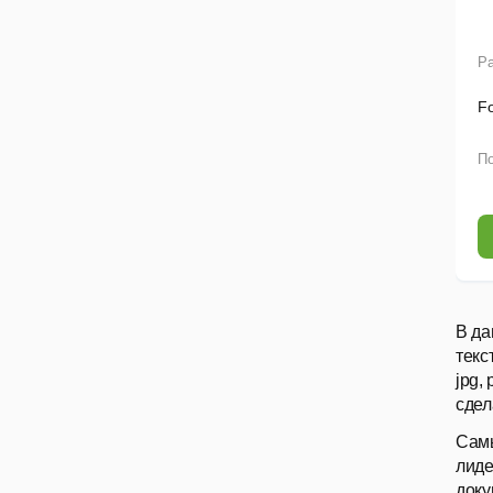
Ра
F
По
В да
текс
jpg,
сдел
Самы
лиде
доку