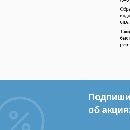
Обра
инди
огра
Такж
быст
рече
Подпиши
об акция