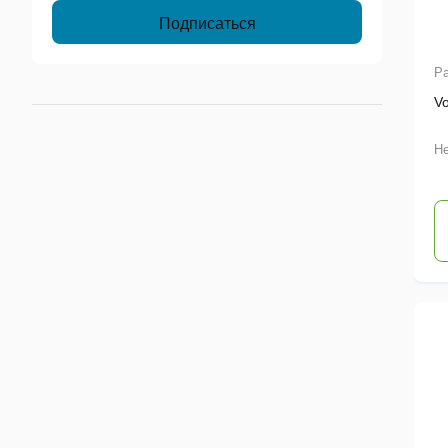
Ра
V
Не