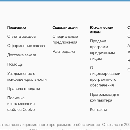
Поддержка
Скидки и акции
Юридическим
С
лицам
Оплата заказов
Специальные
О
Продажа
предложения
Оформление заказа
А
программ
Распродажа
т
юридическим
Доставка заказа
лицам
Н
Помощь
О
О
Уведомление о
лицензировании
конфиденциальности
программного
обеспечения
Правила продажи
Программы для
Политика
компьютера
использования
файлов Cookie
Контакты
нет-магазин лицензионного программного обеспечения. Открылся в 2005 