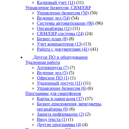
Кадровый учет
(11)
(11)
Управление бизнесом, CRM/ERP
Управление бизнесом
(50)
(50)
Ведение дел
(54)
(54)
Системы автоматизации
(96)
(96)
Органайзеры
(11)
(11)
CRM/ERP-системы
(24)
(24)
Бизнес-план
(8)
(8)
Учет компьютеров
(13)
(13)
Работа с документами
(41)
(41)
Другое ПО и оборудование
Удаленная работа
Антивирусы
(7)
(7)
Ведение дел
(5)
(5)
Офисное ПО
(1)
(1)
Удаленный доступ
(11)
(11)
Управление бизнесом
(6)
(6)
Программы для смартфонов
Карты и навигация
(37)
(37)
Бизнес-приложения, менеджеры,
органайзеры
(6)
(6)
Защита информации
(2)
(2)
Ввод текста
(1)
(1)
Другие программы
(4)
(4)