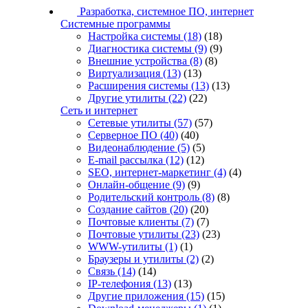
Разработка, системное ПО, интернет
Системные программы
Настройка системы
(18)
(18)
Диагностика системы
(9)
(9)
Внешние устройства
(8)
(8)
Виртуализация
(13)
(13)
Расширения системы
(13)
(13)
Другие утилиты
(22)
(22)
Сеть и интернет
Сетевые утилиты
(57)
(57)
Серверное ПО
(40)
(40)
Видеонаблюдение
(5)
(5)
E-mail рассылка
(12)
(12)
SEO, интернет-маркетинг
(4)
(4)
Онлайн-общение
(9)
(9)
Родительский контроль
(8)
(8)
Создание сайтов
(20)
(20)
Почтовые клиенты
(7)
(7)
Почтовые утилиты
(23)
(23)
WWW-утилиты
(1)
(1)
Браузеры и утилиты
(2)
(2)
Связь
(14)
(14)
IP-телефония
(13)
(13)
Другие приложения
(15)
(15)