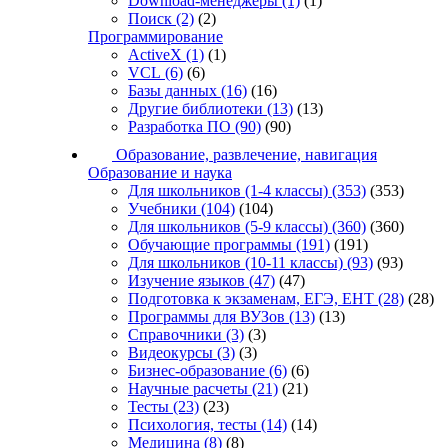
Download-менеджеры
(1)
(1)
Поиск
(2)
(2)
Программирование
ActiveX
(1)
(1)
VCL
(6)
(6)
Базы данных
(16)
(16)
Другие библиотеки
(13)
(13)
Разработка ПО
(90)
(90)
Образование, развлечение, навигация
Образование и наука
Для школьников (1-4 классы)
(353)
(353)
Учебники
(104)
(104)
Для школьников (5-9 классы)
(360)
(360)
Обучающие программы
(191)
(191)
Для школьников (10-11 классы)
(93)
(93)
Изучение языков
(47)
(47)
Подготовка к экзаменам, ЕГЭ, ЕНТ
(28)
(28)
Программы для ВУЗов
(13)
(13)
Справочники
(3)
(3)
Видеокурсы
(3)
(3)
Бизнес-образование
(6)
(6)
Научные расчеты
(21)
(21)
Тесты
(23)
(23)
Психология, тесты
(14)
(14)
Медицина
(8)
(8)