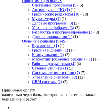
Программы для macOS
Системные программы
(5)
(5)
Антивирусное ПО
(1)
(1)
Графические редакторы
(18)
(18)
Мультимедиа
(1)
(1)
Деловые программы
(3)
(3)
Управление файлами
(3)
(3)
Разработка и программирование
(3)
(3)
Другие приложения
(1)
(1)
Облачные решения (SaaS)
Бухгалтерия
(1)
(1)
Графика и дизайн
(1)
(1)
Коммуникации
(2)
(2)
Маркетинг (облачные решения)
(1)
(1)
Работа с документами
(4)
(4)
Сетевые утилиты
(1)
(1)
Системы автоматизации
(7)
(7)
Управление бизнесом
(12)
(12)
CRM системы
(2)
(2)
Принимаем оплату
наличными через банк, электронные платежи, а также
безналичный расчет.