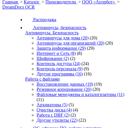
Главная
>
Каталог
>
Производители
>
ООО «Апэрбот»
>
DreamDocs OCR
Распродажа
Антивирусы, безопасность
Антивирусы. Безопасность
Антивирусы для дома
(20)
(20)
Антивирусы для организаций
(20)
(20)
Защита информации
(29)
(29)
Интернет и Сеть
(8)
(8)
Шифрование
(2)
(2)
Контроль доступа
(24)
(24)
Контроль персонала
(9)
(9)
Другие программы
(16)
(16)
Работа с файлами
Восстановление данных
(19)
(19)
Резервное копирование
(20)
(20)
Файловые менеджеры и каталогизаторы
(11)
(11)
Архиваторы
(5)
(5)
Очистка диска
(4)
(4)
Работа с DBF
(2)
(2)
Другие утилиты
(22)
(22)