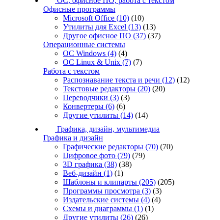
ОС, офисное ПО, работа с текстом
Офисные программы
Microsoft Office
(10)
(10)
Утилиты для Excel
(13)
(13)
Другое офисное ПО
(37)
(37)
Операционные системы
ОС Windows
(4)
(4)
ОС Linux & Unix
(7)
(7)
Работа с текстом
Распознавание текста и речи
(12)
(12)
Текстовые редакторы
(20)
(20)
Переводчики
(3)
(3)
Конвертеры
(6)
(6)
Другие утилиты
(14)
(14)
Графика, дизайн, мультимедиа
Графика и дизайн
Графические редакторы
(70)
(70)
Цифровое фото
(79)
(79)
3D графика
(38)
(38)
Веб-дизайн
(1)
(1)
Шаблоны и клипарты
(205)
(205)
Программы просмотра
(3)
(3)
Издательские системы
(4)
(4)
Схемы и диаграммы
(1)
(1)
Другие утилиты
(26)
(26)