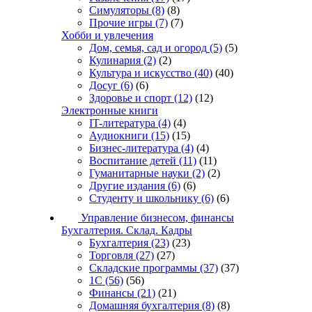
Симуляторы
(8)
(8)
Прочие игры
(7)
(7)
Хобби и увлечения
Дом, семья, сад и огород
(5)
(5)
Кулинария
(2)
(2)
Культура и искусство
(40)
(40)
Досуг
(6)
(6)
Здоровье и спорт
(12)
(12)
Электронные книги
IT-литература
(4)
(4)
Аудиокниги
(15)
(15)
Бизнес-литература
(4)
(4)
Воспитание детей
(11)
(11)
Гуманитарные науки
(2)
(2)
Другие издания
(6)
(6)
Студенту и школьнику
(6)
(6)
Управление бизнесом, финансы
Бухгалтерия. Склад. Кадры
Бухгалтерия
(23)
(23)
Торговля
(27)
(27)
Складские программы
(37)
(37)
1С
(56)
(56)
Финансы
(21)
(21)
Домашняя бухгалтерия
(8)
(8)