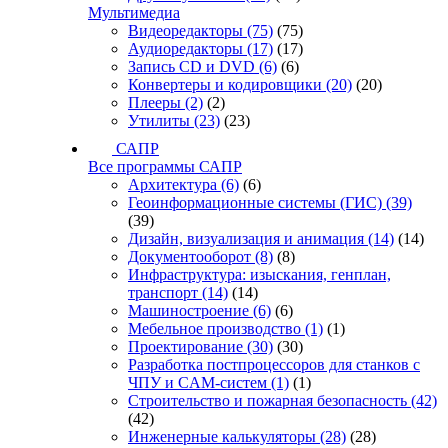
Мультимедиа
Видеоредакторы
(75)
(75)
Аудиоредакторы
(17)
(17)
Запись CD и DVD
(6)
(6)
Конвертеры и кодировщики
(20)
(20)
Плееры
(2)
(2)
Утилиты
(23)
(23)
САПР
Все программы САПР
Архитектура
(6)
(6)
Геоинформационные системы (ГИС)
(39)
(39)
Дизайн, визуализация и анимация
(14)
(14)
Документооборот
(8)
(8)
Инфраструктура: изыскания, генплан,
транспорт
(14)
(14)
Машиностроение
(6)
(6)
Мебельное производство
(1)
(1)
Проектирование
(30)
(30)
Разработка постпроцессоров для станков с
ЧПУ и CAM-систем
(1)
(1)
Строительство и пожарная безопасность
(42)
(42)
Инженерные калькуляторы
(28)
(28)