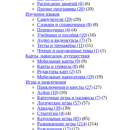
Расписание занятий
(6)
(6)
Прочие программы
(20)
(20)
Изучение языков
Самоучители
(29)
(29)
Словари и справочники
(8)
(8)
Переводчики
(4)
(4)
Учебники и пособия
(10)
(10)
Аудио и видеокурсы
(7)
(7)
Тесты и тренажёры
(11)
(11)
Чтение и разговорные темы
(1)
(1)
Карты, навигация, путешествия
Мобильные карты
(9)
(9)
Карты и сервисы
(8)
(8)
Редакторы карт
(2)
(2)
Мобильные навигаторы
(19)
(19)
Игры и развлечения
Приключения и квесты
(27)
(27)
Action
(10)
(10)
Карточные игры и пасьянсы
(7)
(7)
Логические игры
(57)
(57)
Аркады
(39)
(39)
Стратегии
(4)
(4)
Казуальные игры
(85)
(85)
Развивающие игры
(214)
(214)
Развлечения
(17)
(17)