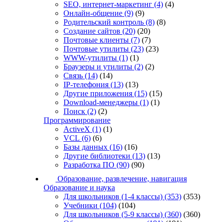
SEO, интернет-маркетинг
(4)
(4)
Онлайн-общение
(9)
(9)
Родительский контроль
(8)
(8)
Создание сайтов
(20)
(20)
Почтовые клиенты
(7)
(7)
Почтовые утилиты
(23)
(23)
WWW-утилиты
(1)
(1)
Браузеры и утилиты
(2)
(2)
Связь
(14)
(14)
IP-телефония
(13)
(13)
Другие приложения
(15)
(15)
Download-менеджеры
(1)
(1)
Поиск
(2)
(2)
Программирование
ActiveX
(1)
(1)
VCL
(6)
(6)
Базы данных
(16)
(16)
Другие библиотеки
(13)
(13)
Разработка ПО
(90)
(90)
Образование, развлечение, навигация
Образование и наука
Для школьников (1-4 классы)
(353)
(353)
Учебники
(104)
(104)
Для школьников (5-9 классы)
(360)
(360)