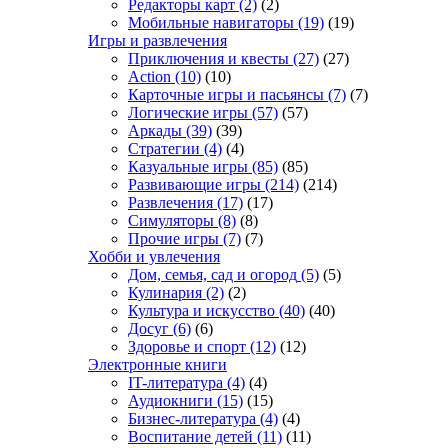
Редакторы карт
(2)
(2)
Мобильные навигаторы
(19)
(19)
Игры и развлечения
Приключения и квесты
(27)
(27)
Action
(10)
(10)
Карточные игры и пасьянсы
(7)
(7)
Логические игры
(57)
(57)
Аркады
(39)
(39)
Стратегии
(4)
(4)
Казуальные игры
(85)
(85)
Развивающие игры
(214)
(214)
Развлечения
(17)
(17)
Симуляторы
(8)
(8)
Прочие игры
(7)
(7)
Хобби и увлечения
Дом, семья, сад и огород
(5)
(5)
Кулинария
(2)
(2)
Культура и искусство
(40)
(40)
Досуг
(6)
(6)
Здоровье и спорт
(12)
(12)
Электронные книги
IT-литература
(4)
(4)
Аудиокниги
(15)
(15)
Бизнес-литература
(4)
(4)
Воспитание детей
(11)
(11)