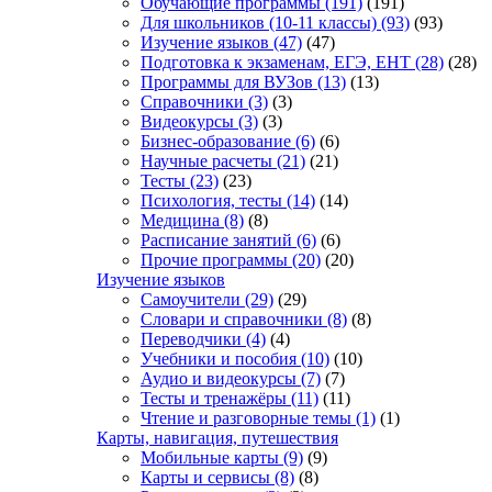
Обучающие программы
(191)
(191)
Для школьников (10-11 классы)
(93)
(93)
Изучение языков
(47)
(47)
Подготовка к экзаменам, ЕГЭ, ЕНТ
(28)
(28)
Программы для ВУЗов
(13)
(13)
Справочники
(3)
(3)
Видеокурсы
(3)
(3)
Бизнес-образование
(6)
(6)
Научные расчеты
(21)
(21)
Тесты
(23)
(23)
Психология, тесты
(14)
(14)
Медицина
(8)
(8)
Расписание занятий
(6)
(6)
Прочие программы
(20)
(20)
Изучение языков
Самоучители
(29)
(29)
Словари и справочники
(8)
(8)
Переводчики
(4)
(4)
Учебники и пособия
(10)
(10)
Аудио и видеокурсы
(7)
(7)
Тесты и тренажёры
(11)
(11)
Чтение и разговорные темы
(1)
(1)
Карты, навигация, путешествия
Мобильные карты
(9)
(9)
Карты и сервисы
(8)
(8)