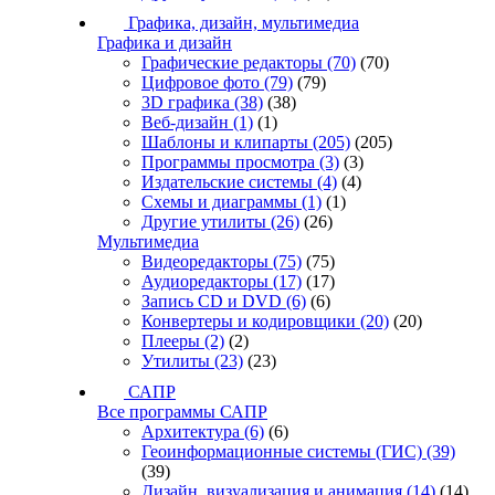
Графика, дизайн, мультимедиа
Графика и дизайн
Графические редакторы
(70)
(70)
Цифровое фото
(79)
(79)
3D графика
(38)
(38)
Веб-дизайн
(1)
(1)
Шаблоны и клипарты
(205)
(205)
Программы просмотра
(3)
(3)
Издательские системы
(4)
(4)
Схемы и диаграммы
(1)
(1)
Другие утилиты
(26)
(26)
Мультимедиа
Видеоредакторы
(75)
(75)
Аудиоредакторы
(17)
(17)
Запись CD и DVD
(6)
(6)
Конвертеры и кодировщики
(20)
(20)
Плееры
(2)
(2)
Утилиты
(23)
(23)
САПР
Все программы САПР
Архитектура
(6)
(6)
Геоинформационные системы (ГИС)
(39)
(39)
Дизайн, визуализация и анимация
(14)
(14)