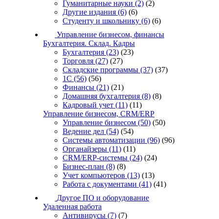
Гуманитарные науки
(2)
(2)
Другие издания
(6)
(6)
Студенту и школьнику
(6)
(6)
Управление бизнесом, финансы
Бухгалтерия. Склад. Кадры
Бухгалтерия
(23)
(23)
Торговля
(27)
(27)
Складские программы
(37)
(37)
1С
(56)
(56)
Финансы
(21)
(21)
Домашняя бухгалтерия
(8)
(8)
Кадровый учет
(11)
(11)
Управление бизнесом, CRM/ERP
Управление бизнесом
(50)
(50)
Ведение дел
(54)
(54)
Системы автоматизации
(96)
(96)
Органайзеры
(11)
(11)
CRM/ERP-системы
(24)
(24)
Бизнес-план
(8)
(8)
Учет компьютеров
(13)
(13)
Работа с документами
(41)
(41)
Другое ПО и оборудование
Удаленная работа
Антивирусы
(7)
(7)