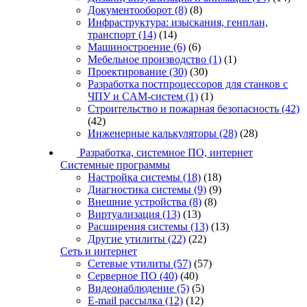
Документооборот
(8)
(8)
Инфраструктура: изыскания, генплан,
транспорт
(14)
(14)
Машиностроение
(6)
(6)
Мебельное производство
(1)
(1)
Проектирование
(30)
(30)
Разработка постпроцессоров для станков с
ЧПУ и CAM-систем
(1)
(1)
Строительство и пожарная безопасность
(42)
(42)
Инженерные калькуляторы
(28)
(28)
Разработка, системное ПО, интернет
Системные программы
Настройка системы
(18)
(18)
Диагностика системы
(9)
(9)
Внешние устройства
(8)
(8)
Виртуализация
(13)
(13)
Расширения системы
(13)
(13)
Другие утилиты
(22)
(22)
Сеть и интернет
Сетевые утилиты
(57)
(57)
Серверное ПО
(40)
(40)
Видеонаблюдение
(5)
(5)
E-mail рассылка
(12)
(12)