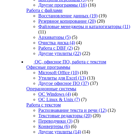
Другие программы
(16)
(16)
Работа с файлами
Восстановление данных
(19)
(19)
Резервное копирование
(20)
(20)
Файловые менеджеры и каталогизаторы
(11)
(11)
Архиваторы
(5)
(5)
Очистка диска
(4)
(4)
Работа с DBF
(2)
(2)
Другие утилиты
(22)
(22)
ОС, офисное ПО, работа с текстом
Офисные программы
Microsoft Office
(10)
(10)
Утилиты для Excel
(13)
(13)
Другое офисное ПО
(37)
(37)
Операционные системы
ОС Windows
(4)
(4)
ОС Linux & Unix
(7)
(7)
Работа с текстом
Распознавание текста и речи
(12)
(12)
Текстовые редакторы
(20)
(20)
Переводчики
(3)
(3)
Конвертеры
(6)
(6)
Другие утилиты
(14)
(14)