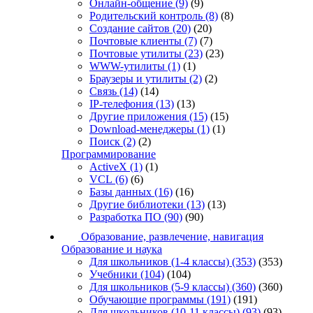
Онлайн-общение
(9)
(9)
Родительский контроль
(8)
(8)
Создание сайтов
(20)
(20)
Почтовые клиенты
(7)
(7)
Почтовые утилиты
(23)
(23)
WWW-утилиты
(1)
(1)
Браузеры и утилиты
(2)
(2)
Связь
(14)
(14)
IP-телефония
(13)
(13)
Другие приложения
(15)
(15)
Download-менеджеры
(1)
(1)
Поиск
(2)
(2)
Программирование
ActiveX
(1)
(1)
VCL
(6)
(6)
Базы данных
(16)
(16)
Другие библиотеки
(13)
(13)
Разработка ПО
(90)
(90)
Образование, развлечение, навигация
Образование и наука
Для школьников (1-4 классы)
(353)
(353)
Учебники
(104)
(104)
Для школьников (5-9 классы)
(360)
(360)
Обучающие программы
(191)
(191)
Для школьников (10-11 классы)
(93)
(93)