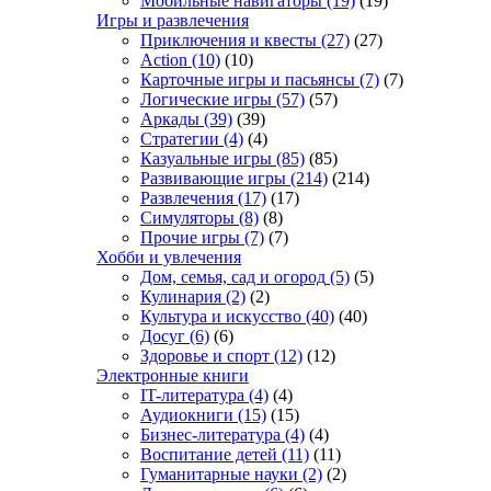
Мобильные навигаторы
(19)
(19)
Игры и развлечения
Приключения и квесты
(27)
(27)
Action
(10)
(10)
Карточные игры и пасьянсы
(7)
(7)
Логические игры
(57)
(57)
Аркады
(39)
(39)
Стратегии
(4)
(4)
Казуальные игры
(85)
(85)
Развивающие игры
(214)
(214)
Развлечения
(17)
(17)
Симуляторы
(8)
(8)
Прочие игры
(7)
(7)
Хобби и увлечения
Дом, семья, сад и огород
(5)
(5)
Кулинария
(2)
(2)
Культура и искусство
(40)
(40)
Досуг
(6)
(6)
Здоровье и спорт
(12)
(12)
Электронные книги
IT-литература
(4)
(4)
Аудиокниги
(15)
(15)
Бизнес-литература
(4)
(4)
Воспитание детей
(11)
(11)
Гуманитарные науки
(2)
(2)