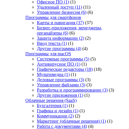
Офисное ПО
(1)
(1)
Удаленный доступ
(11)
(11)
Управление бизнесом
(6)
(6)
Программы для смартфонов
Карты и навигация
(37)
(37)
Бизнес-приложения, менеджеры,
органайзеры
(6)
(6)
Защита информации
(2)
(2)
Ввод текста
(1)
(1)
Другие программы
(4)
(4)
Программы для macOS
Системные программы
(5)
(5)
Антивирусное ПО
(1)
(1)
Графические редакторы
(18)
(18)
Мультимедиа
(1)
(1)
Деловые программы
(3)
(3)
Управление файлами
(3)
(3)
Разработка и программирование
(3)
(3)
Другие приложения
(1)
(1)
Облачные решения (SaaS)
Бухгалтерия
(1)
(1)
Графика и дизайн
(1)
(1)
Коммуникации
(2)
(2)
Маркетинг (облачные решения)
(1)
(1)
Работа с документами
(4)
(4)