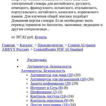
электронный словарь для английского, русского,
немецкого, французского, испанского, итальянского,
португальского, китайского, казахского, норвежского
языков. Для изучения общей лексики подойдет
Домашняя версия словаря. Если необходимо знать
перевод терминов по биологии, экономике, медицине и
другим специализаци...
от 397,82 руб.
Купить
Главная
>
Каталог
>
Производители
>
Content AI (ранее
ABBYY Россия)
>
ContentReader PDF 16 Standard
Распродажа
Антивирусы, безопасность
Антивирусы. Безопасность
Антивирусы для дома
(20)
(20)
Антивирусы для организаций
(20)
(20)
Защита информации
(29)
(29)
Интернет и Сеть
(8)
(8)
Шифрование
(2)
(2)
Контроль доступа
(24)
(24)
Контроль персонала
(9)
(9)
Другие программы
(16)
(16)