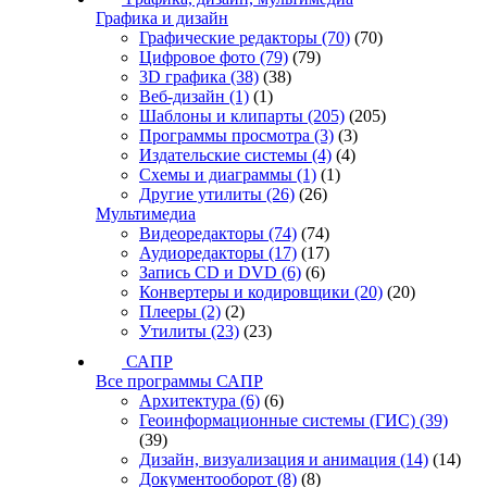
Графика и дизайн
Графические редакторы
(70)
(70)
Цифровое фото
(79)
(79)
3D графика
(38)
(38)
Веб-дизайн
(1)
(1)
Шаблоны и клипарты
(205)
(205)
Программы просмотра
(3)
(3)
Издательские системы
(4)
(4)
Схемы и диаграммы
(1)
(1)
Другие утилиты
(26)
(26)
Мультимедиа
Видеоредакторы
(74)
(74)
Аудиоредакторы
(17)
(17)
Запись CD и DVD
(6)
(6)
Конвертеры и кодировщики
(20)
(20)
Плееры
(2)
(2)
Утилиты
(23)
(23)
САПР
Все программы САПР
Архитектура
(6)
(6)
Геоинформационные системы (ГИС)
(39)
(39)
Дизайн, визуализация и анимация
(14)
(14)
Документооборот
(8)
(8)