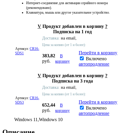
Интернет-соединение для активации серийного номера
(рекомендовано).
Клавиатура, мышь или другое указательное устройство.
V
Продукт добавлен в корзину
?
Подписка на 1 год
Доставка:
на email,
Цена за копию (от 1 и более):
Артикул:
CR16-
Перейти в корзину
SDS1
383,82
В
Включено
руб.
корзину
автопродление
V
Продукт добавлен в корзину
?
Подписка на 3 года
Доставка:
на email,
Цена за копию (от 1 и более):
Артикул:
CR16-
Перейти в корзину
SDS3
652,44
В
Включено
руб.
корзину
автопродление
Windows 11,Windows 10
Описание