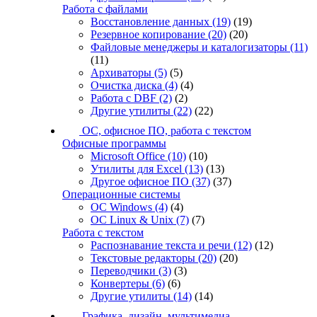
Работа с файлами
Восстановление данных
(19)
(19)
Резервное копирование
(20)
(20)
Файловые менеджеры и каталогизаторы
(11)
(11)
Архиваторы
(5)
(5)
Очистка диска
(4)
(4)
Работа с DBF
(2)
(2)
Другие утилиты
(22)
(22)
ОС, офисное ПО, работа с текстом
Офисные программы
Microsoft Office
(10)
(10)
Утилиты для Excel
(13)
(13)
Другое офисное ПО
(37)
(37)
Операционные системы
ОС Windows
(4)
(4)
ОС Linux & Unix
(7)
(7)
Работа с текстом
Распознавание текста и речи
(12)
(12)
Текстовые редакторы
(20)
(20)
Переводчики
(3)
(3)
Конвертеры
(6)
(6)
Другие утилиты
(14)
(14)
Графика, дизайн, мультимедиа