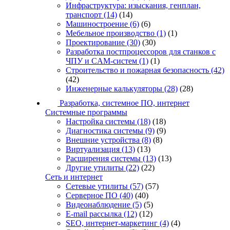
Инфраструктура: изыскания, генплан,
транспорт
(14)
(14)
Машиностроение
(6)
(6)
Мебельное производство
(1)
(1)
Проектирование
(30)
(30)
Разработка постпроцессоров для станков с
ЧПУ и CAM-систем
(1)
(1)
Строительство и пожарная безопасность
(42)
(42)
Инженерные калькуляторы
(28)
(28)
Разработка, системное ПО, интернет
Системные программы
Настройка системы
(18)
(18)
Диагностика системы
(9)
(9)
Внешние устройства
(8)
(8)
Виртуализация
(13)
(13)
Расширения системы
(13)
(13)
Другие утилиты
(22)
(22)
Сеть и интернет
Сетевые утилиты
(57)
(57)
Серверное ПО
(40)
(40)
Видеонаблюдение
(5)
(5)
E-mail рассылка
(12)
(12)
SEO, интернет-маркетинг
(4)
(4)