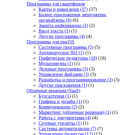
Программы для смартфонов
Карты и навигация
(37)
(37)
Бизнес-приложения, менеджеры,
органайзеры
(6)
(6)
Защита информации
(2)
(2)
Ввод текста
(1)
(1)
Другие программы
(4)
(4)
Программы для macOS
Системные программы
(5)
(5)
Антивирусное ПО
(1)
(1)
Графические редакторы
(18)
(18)
Мультимедиа
(1)
(1)
Деловые программы
(3)
(3)
Управление файлами
(3)
(3)
Разработка и программирование
(3)
(3)
Другие приложения
(1)
(1)
Облачные решения (SaaS)
Бухгалтерия
(1)
(1)
Графика и дизайн
(1)
(1)
Коммуникации
(2)
(2)
Маркетинг (облачные решения)
(1)
(1)
Работа с документами
(4)
(4)
Сетевые утилиты
(1)
(1)
Системы автоматизации
(7)
(7)
Управление бизнесом
(12)
(12)