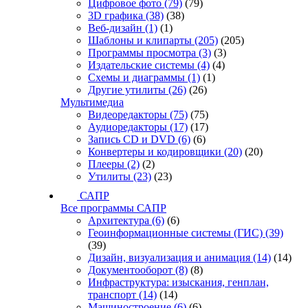
Цифровое фото
(79)
(79)
3D графика
(38)
(38)
Веб-дизайн
(1)
(1)
Шаблоны и клипарты
(205)
(205)
Программы просмотра
(3)
(3)
Издательские системы
(4)
(4)
Схемы и диаграммы
(1)
(1)
Другие утилиты
(26)
(26)
Мультимедиа
Видеоредакторы
(75)
(75)
Аудиоредакторы
(17)
(17)
Запись CD и DVD
(6)
(6)
Конвертеры и кодировщики
(20)
(20)
Плееры
(2)
(2)
Утилиты
(23)
(23)
САПР
Все программы САПР
Архитектура
(6)
(6)
Геоинформационные системы (ГИС)
(39)
(39)
Дизайн, визуализация и анимация
(14)
(14)
Документооборот
(8)
(8)
Инфраструктура: изыскания, генплан,
транспорт
(14)
(14)
Машиностроение
(6)
(6)