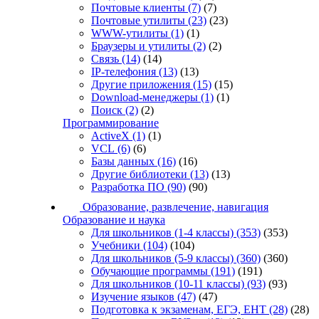
Почтовые клиенты
(7)
(7)
Почтовые утилиты
(23)
(23)
WWW-утилиты
(1)
(1)
Браузеры и утилиты
(2)
(2)
Связь
(14)
(14)
IP-телефония
(13)
(13)
Другие приложения
(15)
(15)
Download-менеджеры
(1)
(1)
Поиск
(2)
(2)
Программирование
ActiveX
(1)
(1)
VCL
(6)
(6)
Базы данных
(16)
(16)
Другие библиотеки
(13)
(13)
Разработка ПО
(90)
(90)
Образование, развлечение, навигация
Образование и наука
Для школьников (1-4 классы)
(353)
(353)
Учебники
(104)
(104)
Для школьников (5-9 классы)
(360)
(360)
Обучающие программы
(191)
(191)
Для школьников (10-11 классы)
(93)
(93)
Изучение языков
(47)
(47)
Подготовка к экзаменам, ЕГЭ, ЕНТ
(28)
(28)