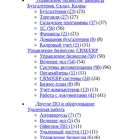
Управление бизнесом, финансы
Бухгалтерия. Склад. Кадры
Бухгалтерия
(23)
(23)
Торговля
(27)
(27)
Складские программы
(37)
(37)
1С
(56)
(56)
Финансы
(21)
(21)
Домашняя бухгалтерия
(8)
(8)
Кадровый учет
(11)
(11)
Управление бизнесом, CRM/ERP
Управление бизнесом
(50)
(50)
Ведение дел
(54)
(54)
Системы автоматизации
(96)
(96)
Органайзеры
(11)
(11)
CRM/ERP-системы
(24)
(24)
Бизнес-план
(8)
(8)
Учет компьютеров
(13)
(13)
Работа с документами
(41)
(41)
Другое ПО и оборудование
Удаленная работа
Антивирусы
(7)
(7)
Ведение дел
(5)
(5)
Офисное ПО
(1)
(1)
Удаленный доступ
(11)
(11)
Управление бизнесом
(6)
(6)