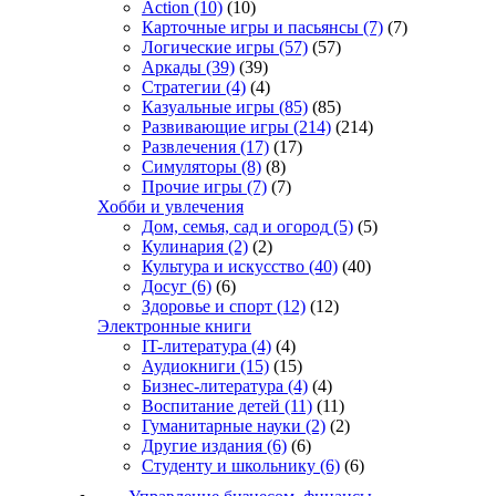
Action
(10)
(10)
Карточные игры и пасьянсы
(7)
(7)
Логические игры
(57)
(57)
Аркады
(39)
(39)
Стратегии
(4)
(4)
Казуальные игры
(85)
(85)
Развивающие игры
(214)
(214)
Развлечения
(17)
(17)
Симуляторы
(8)
(8)
Прочие игры
(7)
(7)
Хобби и увлечения
Дом, семья, сад и огород
(5)
(5)
Кулинария
(2)
(2)
Культура и искусство
(40)
(40)
Досуг
(6)
(6)
Здоровье и спорт
(12)
(12)
Электронные книги
IT-литература
(4)
(4)
Аудиокниги
(15)
(15)
Бизнес-литература
(4)
(4)
Воспитание детей
(11)
(11)
Гуманитарные науки
(2)
(2)
Другие издания
(6)
(6)
Студенту и школьнику
(6)
(6)