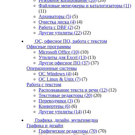
Резервное копирование
(20)
(20)
Файловые менеджеры и каталогизаторы
(11)
(11)
Архиваторы
(5)
(5)
Очистка диска
(4)
(4)
Работа с DBF
(2)
(2)
Другие утилиты
(22)
(22)
ОС, офисное ПО, работа с текстом
Офисные программы
Microsoft Office
(10)
(10)
Утилиты для Excel
(13)
(13)
Другое офисное ПО
(37)
(37)
Операционные системы
ОС Windows
(4)
(4)
ОС Linux & Unix
(7)
(7)
Работа с текстом
Распознавание текста и речи
(12)
(12)
Текстовые редакторы
(20)
(20)
Переводчики
(3)
(3)
Конвертеры
(6)
(6)
Другие утилиты
(14)
(14)
Графика, дизайн, мультимедиа
Графика и дизайн
Графические редакторы
(70)
(70)