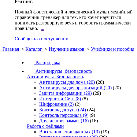
Рейтинг:
Полный фонетический и лексический мультимедийный
справочник-тренажёр для тех, кто хочет научиться
понимать разговорную речь и говорить грамматически
правильно.
...
Сообщить о поступлении
Главная
>
Каталог
>
Изучение языков
>
Учебники и пособия
Распродажа
Антивирусы, безопасность
Антивирусы. Безопасность
Антивирусы для дома
(20)
(20)
Антивирусы для организаций
(20)
(20)
Защита информации
(29)
(29)
Интернет и Сеть
(8)
(8)
Шифрование
(2)
(2)
Контроль доступа
(24)
(24)
Контроль персонала
(9)
(9)
Другие программы
(16)
(16)
Работа с файлами
Восстановление данных
(19)
(19)