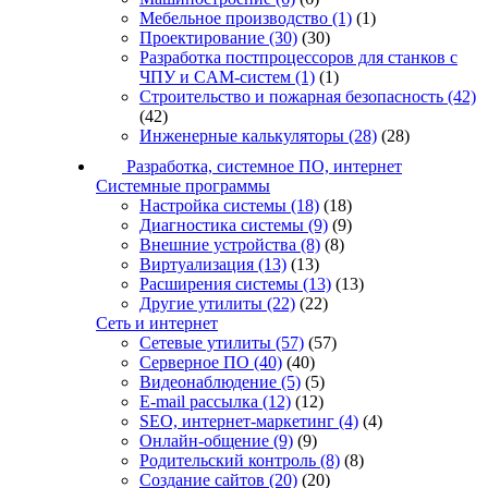
Мебельное производство
(1)
(1)
Проектирование
(30)
(30)
Разработка постпроцессоров для станков с
ЧПУ и CAM-систем
(1)
(1)
Строительство и пожарная безопасность
(42)
(42)
Инженерные калькуляторы
(28)
(28)
Разработка, системное ПО, интернет
Системные программы
Настройка системы
(18)
(18)
Диагностика системы
(9)
(9)
Внешние устройства
(8)
(8)
Виртуализация
(13)
(13)
Расширения системы
(13)
(13)
Другие утилиты
(22)
(22)
Сеть и интернет
Сетевые утилиты
(57)
(57)
Серверное ПО
(40)
(40)
Видеонаблюдение
(5)
(5)
E-mail рассылка
(12)
(12)
SEO, интернет-маркетинг
(4)
(4)
Онлайн-общение
(9)
(9)
Родительский контроль
(8)
(8)
Создание сайтов
(20)
(20)