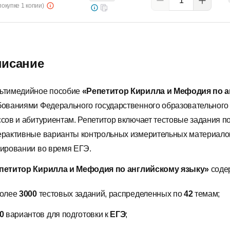
покупке 1 копии)
исание
ьтимедийное пособие
«Репетитор Кирилла и Мефодия
по 
бованиями Федерального государственного образовательного
ссов и абитуриентам. Репетитор включает тестовые задания по
ерактивные варианты контрольных измерительных материалов
тировании во время ЕГЭ.
петитор Кирилла и Мефодия
по
английскому
языку
»
соде
олее
3000
тестовых заданий, распределенных по
42
темам;
0
вариантов для подготовки к
ЕГЭ
;