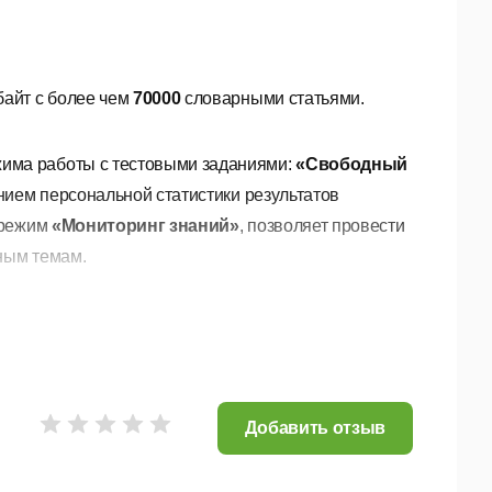
байт с более чем
70000
словарными статьями.
има работы с тестовыми заданиями:
«Свободный
нием персональной статистики результатов
 режим
«Мониторинг знаний»
, позволяет провести
ным темам.
017, проходить тестирование по одной или
 выполнение тестовых заданий;
Добавить отзыв