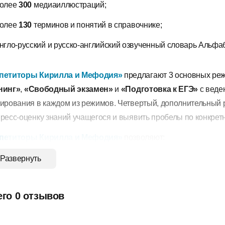
олее
300
медиаиллюстраций;
олее
130
терминов и понятий в справочнике;
нгло-русский и русско-английский озвученный словарь Альфа
петиторы Кирилла и Мефодия»
предлагают 3 основных реж
нинг»
,
«Свободный экзамен»
и
«Подготовка к ЕГЭ»
с веде
тирования в каждом из режимов. Четвертый, дополнительный
пресс-оценку знаний учащегося и выявить пробелы по конкрет
петиторы Кирилла и Мефодия»
позволяют:
Развернуть
одготовиться к уроку, контрольному занятию, экзамену, ЕГЭ 2
ескольким темам;
его 0 отзывов
амостоятельно работать с учебным материалом, откладывать
олучать подсказки и использовать справочный материал;