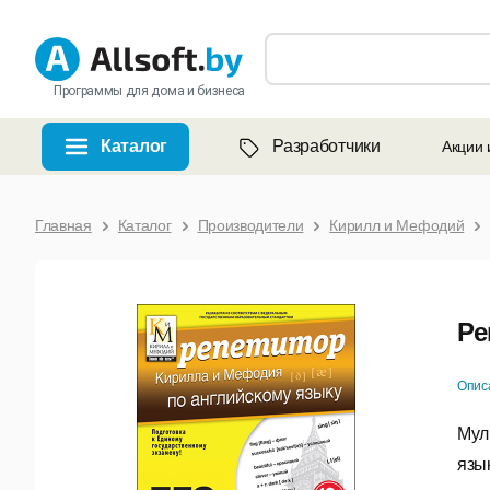
Программы для дома и бизнеса
Каталог
Разработчики
Акции 
Главная
Каталог
Производители
Кирилл и Мефодий
Ре
Опис
Мул
язы