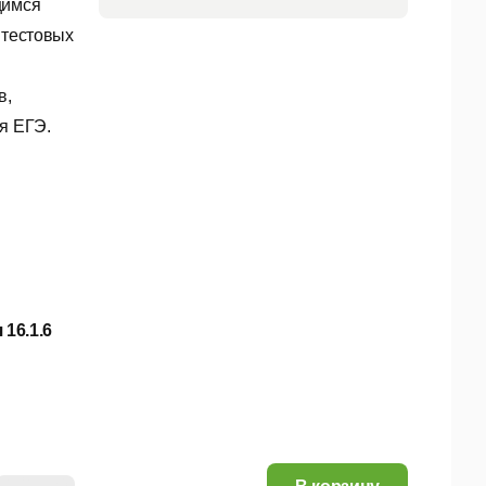
щимся
 тестовых
в,
я ЕГЭ.
16.1.6
11,05 руб.