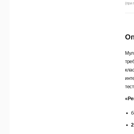
(при 
Оп
Мул
тре
кла
инт
тес
«Ре
б
2