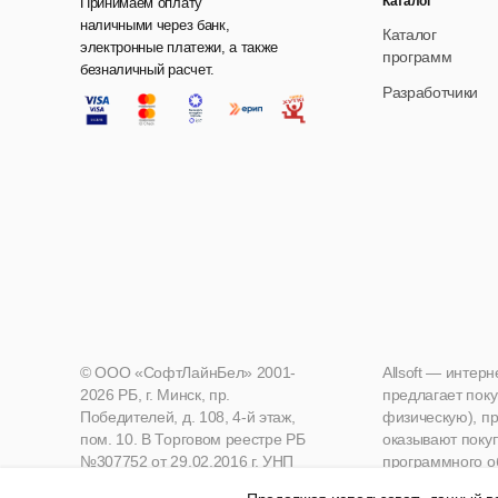
Каталог
Принимаем оплату
наличными через банк,
Каталог
электронные платежи, а также
программ
безналичный расчет.
Разработчики
© ООО «СофтЛайнБел» 2001-
Allsoft — интер
2026 РБ, г. Минск, пр.
предлагает поку
Победителей, д. 108, 4-й этаж,
физическую), пр
пом. 10. В Торговом реестре РБ
оказывают поку
№307752 от 29.02.2016 г. УНП
программного о
190271125, Мингорисполком