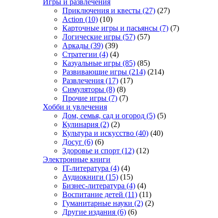
Игры и развлечения
Приключения и квесты
(27)
(27)
Action
(10)
(10)
Карточные игры и пасьянсы
(7)
(7)
Логические игры
(57)
(57)
Аркады
(39)
(39)
Стратегии
(4)
(4)
Казуальные игры
(85)
(85)
Развивающие игры
(214)
(214)
Развлечения
(17)
(17)
Симуляторы
(8)
(8)
Прочие игры
(7)
(7)
Хобби и увлечения
Дом, семья, сад и огород
(5)
(5)
Кулинария
(2)
(2)
Культура и искусство
(40)
(40)
Досуг
(6)
(6)
Здоровье и спорт
(12)
(12)
Электронные книги
IT-литература
(4)
(4)
Аудиокниги
(15)
(15)
Бизнес-литература
(4)
(4)
Воспитание детей
(11)
(11)
Гуманитарные науки
(2)
(2)
Другие издания
(6)
(6)