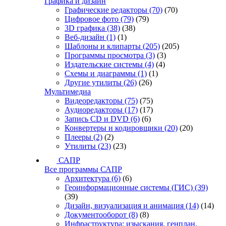
Графика и дизайн
Графические редакторы
(70)
(70)
Цифровое фото
(79)
(79)
3D графика
(38)
(38)
Веб-дизайн
(1)
(1)
Шаблоны и клипарты
(205)
(205)
Программы просмотра
(3)
(3)
Издательские системы
(4)
(4)
Схемы и диаграммы
(1)
(1)
Другие утилиты
(26)
(26)
Мультимедиа
Видеоредакторы
(75)
(75)
Аудиоредакторы
(17)
(17)
Запись CD и DVD
(6)
(6)
Конвертеры и кодировщики
(20)
(20)
Плееры
(2)
(2)
Утилиты
(23)
(23)
САПР
Все программы САПР
Архитектура
(6)
(6)
Геоинформационные системы (ГИС)
(39)
(39)
Дизайн, визуализация и анимация
(14)
(14)
Документооборот
(8)
(8)
Инфраструктура: изыскания, генплан,