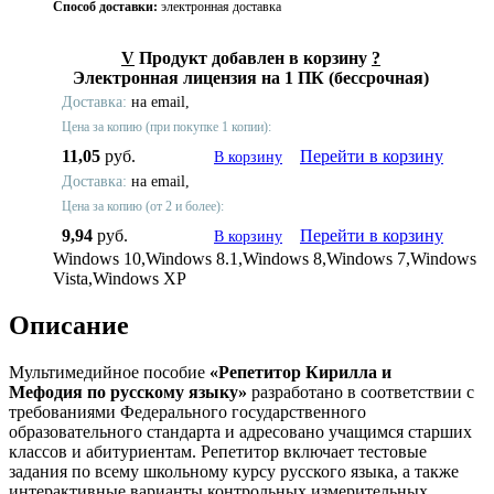
Способ доставки:
электронная доставка
V
Продукт добавлен в корзину
?
Электронная лицензия на 1 ПК (бессрочная)
Доставка:
на email,
Цена за копию (при покупке 1 копии):
11,05
руб.
Перейти в корзину
В корзину
Доставка:
на email,
Цена за копию (от 2 и более):
9,94
руб.
Перейти в корзину
В корзину
Windows 10,Windows 8.1,Windows 8,Windows 7,Windows
Vista,Windows XP
Описание
Мультимедийное пособие
«Репетитор Кирилла и
Мефодия
по русскому языку
»
разработано в соответствии с
требованиями Федерального государственного
образовательного стандарта и адресовано учащимся старших
классов и абитуриентам. Репетитор включает тестовые
задания по всему школьному курсу русского языка, а также
интерактивные варианты контрольных измерительных