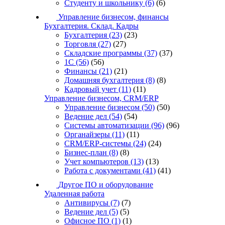
Студенту и школьнику
(6)
(6)
Управление бизнесом, финансы
Бухгалтерия. Склад. Кадры
Бухгалтерия
(23)
(23)
Торговля
(27)
(27)
Складские программы
(37)
(37)
1С
(56)
(56)
Финансы
(21)
(21)
Домашняя бухгалтерия
(8)
(8)
Кадровый учет
(11)
(11)
Управление бизнесом, CRM/ERP
Управление бизнесом
(50)
(50)
Ведение дел
(54)
(54)
Системы автоматизации
(96)
(96)
Органайзеры
(11)
(11)
CRM/ERP-системы
(24)
(24)
Бизнес-план
(8)
(8)
Учет компьютеров
(13)
(13)
Работа с документами
(41)
(41)
Другое ПО и оборудование
Удаленная работа
Антивирусы
(7)
(7)
Ведение дел
(5)
(5)
Офисное ПО
(1)
(1)