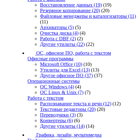
Восстановление данных
(19)
(19)
Резервное копирование
(20)
(20)
Файловые менеджеры и каталогизаторы
(11)
(11)
Архиваторы
(5)
(5)
Очистка диска
(4)
(4)
Работа с DBF
(2)
(2)
Другие утилиты
(22)
(22)
ОС, офисное ПО, работа с текстом
Офисные программы
Microsoft Office
(10)
(10)
Утилиты для Excel
(13)
(13)
Другое офисное ПО
(37)
(37)
Операционные системы
ОС Windows
(4)
(4)
ОС Linux & Unix
(7)
(7)
Работа с текстом
Распознавание текста и речи
(12)
(12)
Текстовые редакторы
(20)
(20)
Переводчики
(3)
(3)
Конвертеры
(6)
(6)
Другие утилиты
(14)
(14)
Графика, дизайн, мультимедиа