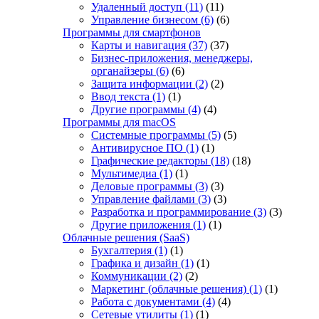
Удаленный доступ
(11)
(11)
Управление бизнесом
(6)
(6)
Программы для смартфонов
Карты и навигация
(37)
(37)
Бизнес-приложения, менеджеры,
органайзеры
(6)
(6)
Защита информации
(2)
(2)
Ввод текста
(1)
(1)
Другие программы
(4)
(4)
Программы для macOS
Системные программы
(5)
(5)
Антивирусное ПО
(1)
(1)
Графические редакторы
(18)
(18)
Мультимедиа
(1)
(1)
Деловые программы
(3)
(3)
Управление файлами
(3)
(3)
Разработка и программирование
(3)
(3)
Другие приложения
(1)
(1)
Облачные решения (SaaS)
Бухгалтерия
(1)
(1)
Графика и дизайн
(1)
(1)
Коммуникации
(2)
(2)
Маркетинг (облачные решения)
(1)
(1)
Работа с документами
(4)
(4)
Сетевые утилиты
(1)
(1)