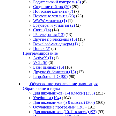
Родительский контроль
(8)
(8)
Создание сайтов
(20)
(20)
Почтовые клиенты
(7)
(7)
Почтовые утилиты
(23)
(23)
WWW-утилиты
(1)
(1)
Браузеры и утилиты
(2)
(2)
Связь
(14)
(14)
IP-телефония
(13)
(13)
Другие приложения
(15)
(15)
Download-менеджеры
(1)
(1)
Поиск
(2)
(2)
Программирование
ActiveX
(1)
(1)
VCL
(6)
(6)
Базы данных
(16)
(16)
Другие библиотеки
(13)
(13)
Разработка ПО
(90)
(90)
Образование, развлечение, навигация
Образование и наука
Для школьников (1-4 классы)
(353)
(353)
Учебники
(104)
(104)
Для школьников (5-9 классы)
(360)
(360)
Обучающие программы
(191)
(191)
Для школьников (10-11 классы)
(93)
(93)