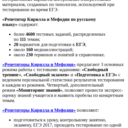
материалов, созданных по типологии, используемой при
тестировании во время ЕГЭ.
«Репетитор Кирилла и Мефодия
по
русскому
языку
»
содержит:
более
4600
тестовых заданий, распределенных
по
111
темам;
20
вариантов для подготовки к
ЕГЭ
;
около
160
медиаиллюстраций;
около
230
терминов и понятий в справочнике.
«Репетиторы Кирилла и Мефодия»
предлагают 3 основных
режима работы с тестовыми заданиями:
«Свободный
тренинг»
,
«Свободный экзамен»
и
«Подготовка к ЕГЭ»
с
ведением персональной статистики результатов тестирования
в каждом из режимов. Четвертый, дополнительный
режим
«Мониторинг знаний»
, позволяет провести экспресс-
оценку знаний учащегося и выявить пробелы по конкретным
темам.
«Репетиторы Кирилла и Мефодия»
позволяют:
подготовиться к уроку, контрольному занятию,
экзамену, ЕГЭ 2017, проходить тестирование по одной