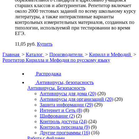
старших классов и абитуриентам. Репетитор включает
около 2000 тестовых заданий по всему школьному курсу
литературы, а также интерактивные варианты
контрольных измерительных материалов, созданных по
типологии, используемой при тестировании во время
ЕГЭ.
11,05 руб.
Купить
Главная
>
Каталог
>
Производители
>
Кирилл и Мефодий
>
Репетитор Кирилла и Мефодия по русскому языку
Распродажа
Антивирусы, безопасность
Антивирусы. Безопасность
Антивирусы для дома
(20)
(20)
Антивирусы для организаций
(20)
(20)
Защита информации
(29)
(29)
Интернет и Сеть
(8)
(8)
Шифрование
(2)
(2)
Контроль доступа
(24)
(24)
Контроль персонала
(9)
(9)
Другие программы
(16)
(16)
Работа с файлами