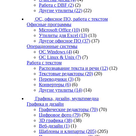
Работа с DBF
(2)
(2)
Другие утилиты
(22)
(22)
ОС, офисное ПО, работа с текстом
Офисные программы
Microsoft Office
(10)
(10)
Утилиты для Excel
(13)
(13)
Другое офисное ПО
(37)
(37)
Операционные системы
ОС Windows
(4)
(4)
ОС Linux & Unix
(7)
(7)
Работа с текстом
Распознавание текста и речи
(12)
(12)
Текстовые редакторы
(20)
(20)
Переводчики
(3)
(3)
Конвертеры
(6)
(6)
Другие утилиты
(14)
(14)
Графика, дизайн, мультимедиа
Графика и дизайн
Графические редакторы
(70)
(70)
Цифровое фото
(79)
(79)
3D графика
(38)
(38)
Веб-дизайн
(1)
(1)
Шаблоны и клипарты
(205)
(205)