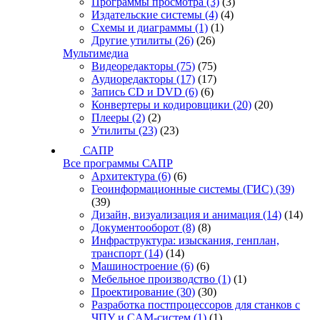
Программы просмотра
(3)
(3)
Издательские системы
(4)
(4)
Схемы и диаграммы
(1)
(1)
Другие утилиты
(26)
(26)
Мультимедиа
Видеоредакторы
(75)
(75)
Аудиоредакторы
(17)
(17)
Запись CD и DVD
(6)
(6)
Конвертеры и кодировщики
(20)
(20)
Плееры
(2)
(2)
Утилиты
(23)
(23)
САПР
Все программы САПР
Архитектура
(6)
(6)
Геоинформационные системы (ГИС)
(39)
(39)
Дизайн, визуализация и анимация
(14)
(14)
Документооборот
(8)
(8)
Инфраструктура: изыскания, генплан,
транспорт
(14)
(14)
Машиностроение
(6)
(6)
Мебельное производство
(1)
(1)
Проектирование
(30)
(30)
Разработка постпроцессоров для станков с
ЧПУ и CAM-систем
(1)
(1)