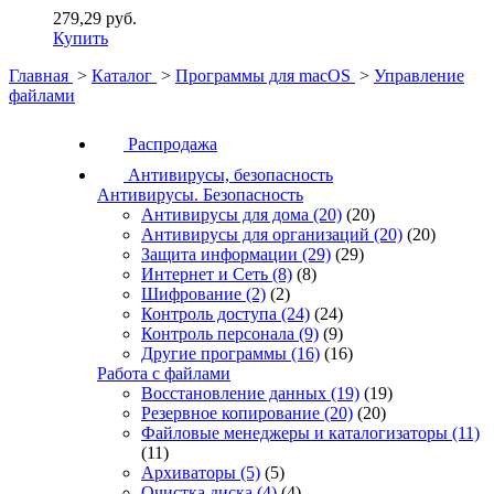
279,29 руб.
Купить
Главная
>
Каталог
>
Программы для macOS
>
Управление
файлами
Распродажа
Антивирусы, безопасность
Антивирусы. Безопасность
Антивирусы для дома
(20)
(20)
Антивирусы для организаций
(20)
(20)
Защита информации
(29)
(29)
Интернет и Сеть
(8)
(8)
Шифрование
(2)
(2)
Контроль доступа
(24)
(24)
Контроль персонала
(9)
(9)
Другие программы
(16)
(16)
Работа с файлами
Восстановление данных
(19)
(19)
Резервное копирование
(20)
(20)
Файловые менеджеры и каталогизаторы
(11)
(11)
Архиваторы
(5)
(5)
Очистка диска
(4)
(4)