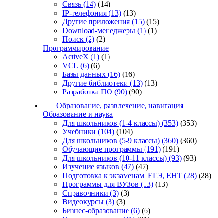
Связь
(14)
(14)
IP-телефония
(13)
(13)
Другие приложения
(15)
(15)
Download-менеджеры
(1)
(1)
Поиск
(2)
(2)
Программирование
ActiveX
(1)
(1)
VCL
(6)
(6)
Базы данных
(16)
(16)
Другие библиотеки
(13)
(13)
Разработка ПО
(90)
(90)
Образование, развлечение, навигация
Образование и наука
Для школьников (1-4 классы)
(353)
(353)
Учебники
(104)
(104)
Для школьников (5-9 классы)
(360)
(360)
Обучающие программы
(191)
(191)
Для школьников (10-11 классы)
(93)
(93)
Изучение языков
(47)
(47)
Подготовка к экзаменам, ЕГЭ, ЕНТ
(28)
(28)
Программы для ВУЗов
(13)
(13)
Справочники
(3)
(3)
Видеокурсы
(3)
(3)
Бизнес-образование
(6)
(6)