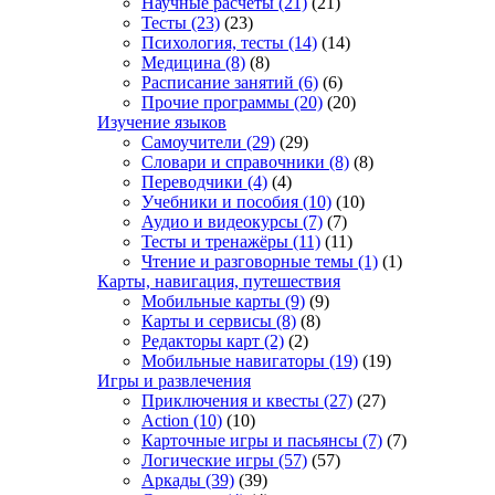
Научные расчеты
(21)
(21)
Тесты
(23)
(23)
Психология, тесты
(14)
(14)
Медицина
(8)
(8)
Расписание занятий
(6)
(6)
Прочие программы
(20)
(20)
Изучение языков
Самоучители
(29)
(29)
Словари и справочники
(8)
(8)
Переводчики
(4)
(4)
Учебники и пособия
(10)
(10)
Аудио и видеокурсы
(7)
(7)
Тесты и тренажёры
(11)
(11)
Чтение и разговорные темы
(1)
(1)
Карты, навигация, путешествия
Мобильные карты
(9)
(9)
Карты и сервисы
(8)
(8)
Редакторы карт
(2)
(2)
Мобильные навигаторы
(19)
(19)
Игры и развлечения
Приключения и квесты
(27)
(27)
Action
(10)
(10)
Карточные игры и пасьянсы
(7)
(7)
Логические игры
(57)
(57)
Аркады
(39)
(39)