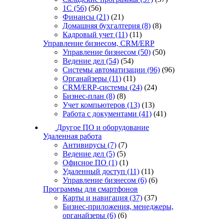
1С
(56)
(56)
Финансы
(21)
(21)
Домашняя бухгалтерия
(8)
(8)
Кадровый учет
(11)
(11)
Управление бизнесом, CRM/ERP
Управление бизнесом
(50)
(50)
Ведение дел
(54)
(54)
Системы автоматизации
(96)
(96)
Органайзеры
(11)
(11)
CRM/ERP-системы
(24)
(24)
Бизнес-план
(8)
(8)
Учет компьютеров
(13)
(13)
Работа с документами
(41)
(41)
Другое ПО и оборудование
Удаленная работа
Антивирусы
(7)
(7)
Ведение дел
(5)
(5)
Офисное ПО
(1)
(1)
Удаленный доступ
(11)
(11)
Управление бизнесом
(6)
(6)
Программы для смартфонов
Карты и навигация
(37)
(37)
Бизнес-приложения, менеджеры,
органайзеры
(6)
(6)