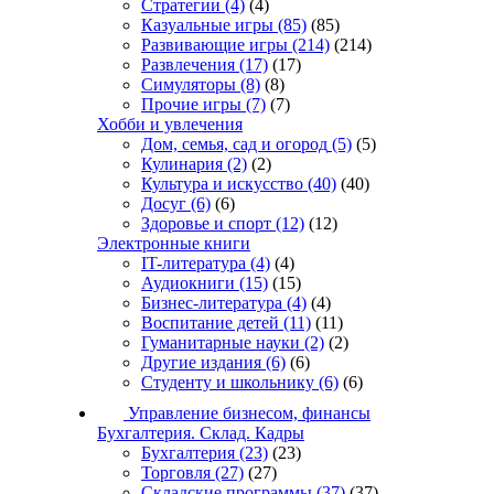
Стратегии
(4)
(4)
Казуальные игры
(85)
(85)
Развивающие игры
(214)
(214)
Развлечения
(17)
(17)
Симуляторы
(8)
(8)
Прочие игры
(7)
(7)
Хобби и увлечения
Дом, семья, сад и огород
(5)
(5)
Кулинария
(2)
(2)
Культура и искусство
(40)
(40)
Досуг
(6)
(6)
Здоровье и спорт
(12)
(12)
Электронные книги
IT-литература
(4)
(4)
Аудиокниги
(15)
(15)
Бизнес-литература
(4)
(4)
Воспитание детей
(11)
(11)
Гуманитарные науки
(2)
(2)
Другие издания
(6)
(6)
Студенту и школьнику
(6)
(6)
Управление бизнесом, финансы
Бухгалтерия. Склад. Кадры
Бухгалтерия
(23)
(23)
Торговля
(27)
(27)
Складские программы
(37)
(37)