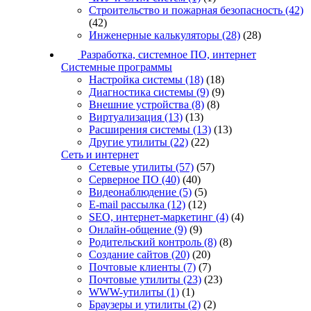
Строительство и пожарная безопасность
(42)
(42)
Инженерные калькуляторы
(28)
(28)
Разработка, системное ПО, интернет
Системные программы
Настройка системы
(18)
(18)
Диагностика системы
(9)
(9)
Внешние устройства
(8)
(8)
Виртуализация
(13)
(13)
Расширения системы
(13)
(13)
Другие утилиты
(22)
(22)
Сеть и интернет
Сетевые утилиты
(57)
(57)
Серверное ПО
(40)
(40)
Видеонаблюдение
(5)
(5)
E-mail рассылка
(12)
(12)
SEO, интернет-маркетинг
(4)
(4)
Онлайн-общение
(9)
(9)
Родительский контроль
(8)
(8)
Создание сайтов
(20)
(20)
Почтовые клиенты
(7)
(7)
Почтовые утилиты
(23)
(23)
WWW-утилиты
(1)
(1)
Браузеры и утилиты
(2)
(2)