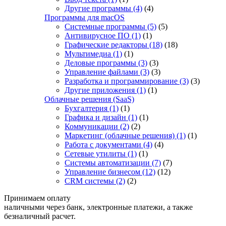
Другие программы
(4)
(4)
Программы для macOS
Системные программы
(5)
(5)
Антивирусное ПО
(1)
(1)
Графические редакторы
(18)
(18)
Мультимедиа
(1)
(1)
Деловые программы
(3)
(3)
Управление файлами
(3)
(3)
Разработка и программирование
(3)
(3)
Другие приложения
(1)
(1)
Облачные решения (SaaS)
Бухгалтерия
(1)
(1)
Графика и дизайн
(1)
(1)
Коммуникации
(2)
(2)
Маркетинг (облачные решения)
(1)
(1)
Работа с документами
(4)
(4)
Сетевые утилиты
(1)
(1)
Системы автоматизации
(7)
(7)
Управление бизнесом
(12)
(12)
CRM системы
(2)
(2)
Принимаем оплату
наличными через банк, электронные платежи, а также
безналичный расчет.