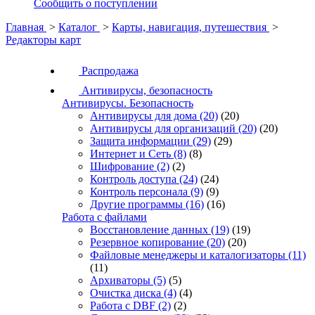
Сообщить о поступлении
Главная
>
Каталог
>
Карты, навигация, путешествия
>
Редакторы карт
Распродажа
Антивирусы, безопасность
Антивирусы. Безопасность
Антивирусы для дома
(20)
(20)
Антивирусы для организаций
(20)
(20)
Защита информации
(29)
(29)
Интернет и Сеть
(8)
(8)
Шифрование
(2)
(2)
Контроль доступа
(24)
(24)
Контроль персонала
(9)
(9)
Другие программы
(16)
(16)
Работа с файлами
Восстановление данных
(19)
(19)
Резервное копирование
(20)
(20)
Файловые менеджеры и каталогизаторы
(11)
(11)
Архиваторы
(5)
(5)
Очистка диска
(4)
(4)
Работа с DBF
(2)
(2)