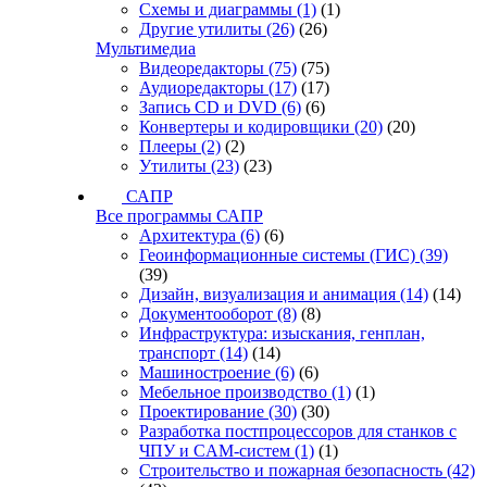
Схемы и диаграммы
(1)
(1)
Другие утилиты
(26)
(26)
Мультимедиа
Видеоредакторы
(75)
(75)
Аудиоредакторы
(17)
(17)
Запись CD и DVD
(6)
(6)
Конвертеры и кодировщики
(20)
(20)
Плееры
(2)
(2)
Утилиты
(23)
(23)
САПР
Все программы САПР
Архитектура
(6)
(6)
Геоинформационные системы (ГИС)
(39)
(39)
Дизайн, визуализация и анимация
(14)
(14)
Документооборот
(8)
(8)
Инфраструктура: изыскания, генплан,
транспорт
(14)
(14)
Машиностроение
(6)
(6)
Мебельное производство
(1)
(1)
Проектирование
(30)
(30)
Разработка постпроцессоров для станков с
ЧПУ и CAM-систем
(1)
(1)
Строительство и пожарная безопасность
(42)