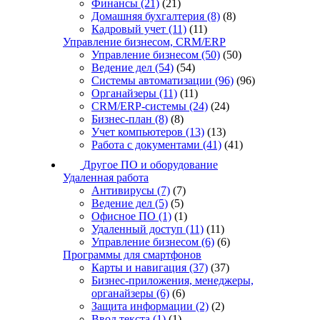
Финансы
(21)
(21)
Домашняя бухгалтерия
(8)
(8)
Кадровый учет
(11)
(11)
Управление бизнесом, CRM/ERP
Управление бизнесом
(50)
(50)
Ведение дел
(54)
(54)
Системы автоматизации
(96)
(96)
Органайзеры
(11)
(11)
CRM/ERP-системы
(24)
(24)
Бизнес-план
(8)
(8)
Учет компьютеров
(13)
(13)
Работа с документами
(41)
(41)
Другое ПО и оборудование
Удаленная работа
Антивирусы
(7)
(7)
Ведение дел
(5)
(5)
Офисное ПО
(1)
(1)
Удаленный доступ
(11)
(11)
Управление бизнесом
(6)
(6)
Программы для смартфонов
Карты и навигация
(37)
(37)
Бизнес-приложения, менеджеры,
органайзеры
(6)
(6)
Защита информации
(2)
(2)
Ввод текста
(1)
(1)