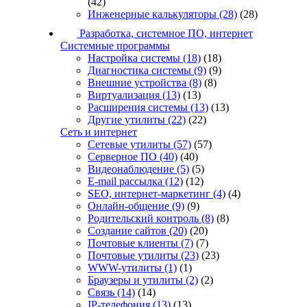
(42)
Инженерные калькуляторы
(28)
(28)
Разработка, системное ПО, интернет
Системные программы
Настройка системы
(18)
(18)
Диагностика системы
(9)
(9)
Внешние устройства
(8)
(8)
Виртуализация
(13)
(13)
Расширения системы
(13)
(13)
Другие утилиты
(22)
(22)
Сеть и интернет
Сетевые утилиты
(57)
(57)
Серверное ПО
(40)
(40)
Видеонаблюдение
(5)
(5)
E-mail рассылка
(12)
(12)
SEO, интернет-маркетинг
(4)
(4)
Онлайн-общение
(9)
(9)
Родительский контроль
(8)
(8)
Создание сайтов
(20)
(20)
Почтовые клиенты
(7)
(7)
Почтовые утилиты
(23)
(23)
WWW-утилиты
(1)
(1)
Браузеры и утилиты
(2)
(2)
Связь
(14)
(14)
IP-телефония
(13)
(13)