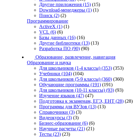
Другие приложения
(15)
(15)
Download-менеджеры
(1)
(1)
Поиск
(2)
(2)
Программирование
ActiveX
(1)
(1)
VCL
(6)
(6)
Базы данных
(16)
(16)
Другие библиотеки
(13)
(13)
Разработка ПО
(90)
(90)
Образование, развлечение, навигация
Образование и наука
Для школьников (1-4 классы)
(353)
(353)
Учебники
(104)
(104)
Для школьников (5-9 классы)
(360)
(360)
Обучающие программы
(191)
(191)
Для школьников (10-11 классы)
(93)
(93)
Изучение языков
(47)
(47)
Подготовка к экзаменам, ЕГЭ, ЕНТ
(28)
(28)
Программы для ВУЗов
(13)
(13)
Справочники
(3)
(3)
Видеокурсы
(3)
(3)
Бизнес-образование
(6)
(6)
Научные расчеты
(21)
(21)
Тесты
(23)
(23)