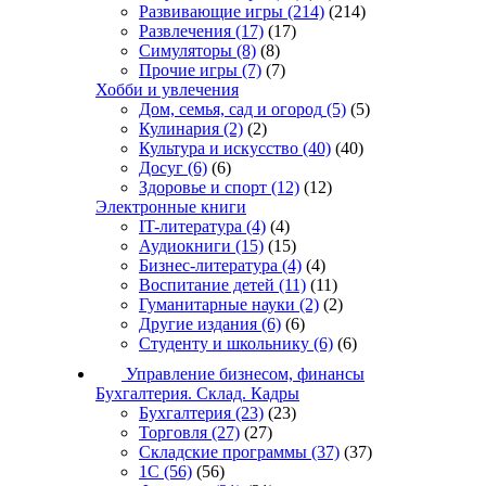
Развивающие игры
(214)
(214)
Развлечения
(17)
(17)
Симуляторы
(8)
(8)
Прочие игры
(7)
(7)
Хобби и увлечения
Дом, семья, сад и огород
(5)
(5)
Кулинария
(2)
(2)
Культура и искусство
(40)
(40)
Досуг
(6)
(6)
Здоровье и спорт
(12)
(12)
Электронные книги
IT-литература
(4)
(4)
Аудиокниги
(15)
(15)
Бизнес-литература
(4)
(4)
Воспитание детей
(11)
(11)
Гуманитарные науки
(2)
(2)
Другие издания
(6)
(6)
Студенту и школьнику
(6)
(6)
Управление бизнесом, финансы
Бухгалтерия. Склад. Кадры
Бухгалтерия
(23)
(23)
Торговля
(27)
(27)
Складские программы
(37)
(37)
1С
(56)
(56)