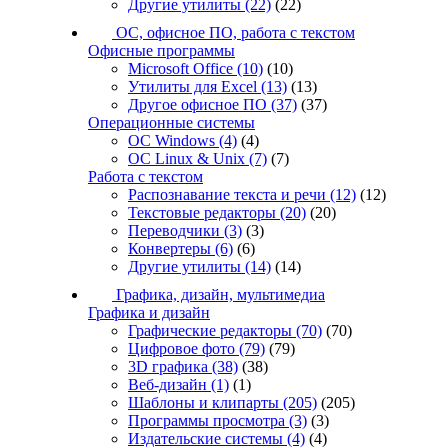
Другие утилиты
(22)
(22)
ОС, офисное ПО, работа с текстом
Офисные программы
Microsoft Office
(10)
(10)
Утилиты для Excel
(13)
(13)
Другое офисное ПО
(37)
(37)
Операционные системы
ОС Windows
(4)
(4)
ОС Linux & Unix
(7)
(7)
Работа с текстом
Распознавание текста и речи
(12)
(12)
Текстовые редакторы
(20)
(20)
Переводчики
(3)
(3)
Конвертеры
(6)
(6)
Другие утилиты
(14)
(14)
Графика, дизайн, мультимедиа
Графика и дизайн
Графические редакторы
(70)
(70)
Цифровое фото
(79)
(79)
3D графика
(38)
(38)
Веб-дизайн
(1)
(1)
Шаблоны и клипарты
(205)
(205)
Программы просмотра
(3)
(3)
Издательские системы
(4)
(4)