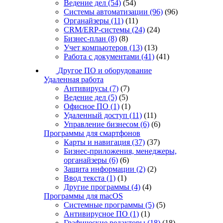
Ведение дел
(54)
(54)
Системы автоматизации
(96)
(96)
Органайзеры
(11)
(11)
CRM/ERP-системы
(24)
(24)
Бизнес-план
(8)
(8)
Учет компьютеров
(13)
(13)
Работа с документами
(41)
(41)
Другое ПО и оборудование
Удаленная работа
Антивирусы
(7)
(7)
Ведение дел
(5)
(5)
Офисное ПО
(1)
(1)
Удаленный доступ
(11)
(11)
Управление бизнесом
(6)
(6)
Программы для смартфонов
Карты и навигация
(37)
(37)
Бизнес-приложения, менеджеры,
органайзеры
(6)
(6)
Защита информации
(2)
(2)
Ввод текста
(1)
(1)
Другие программы
(4)
(4)
Программы для macOS
Системные программы
(5)
(5)
Антивирусное ПО
(1)
(1)
Графические редакторы
(18)
(18)