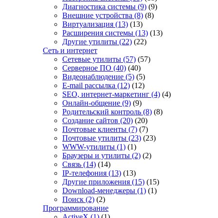
Диагностика системы
(9)
(9)
Внешние устройства
(8)
(8)
Виртуализация
(13)
(13)
Расширения системы
(13)
(13)
Другие утилиты
(22)
(22)
Сеть и интернет
Сетевые утилиты
(57)
(57)
Серверное ПО
(40)
(40)
Видеонаблюдение
(5)
(5)
E-mail рассылка
(12)
(12)
SEO, интернет-маркетинг
(4)
(4)
Онлайн-общение
(9)
(9)
Родительский контроль
(8)
(8)
Создание сайтов
(20)
(20)
Почтовые клиенты
(7)
(7)
Почтовые утилиты
(23)
(23)
WWW-утилиты
(1)
(1)
Браузеры и утилиты
(2)
(2)
Связь
(14)
(14)
IP-телефония
(13)
(13)
Другие приложения
(15)
(15)
Download-менеджеры
(1)
(1)
Поиск
(2)
(2)
Программирование
ActiveX
(1)
(1)