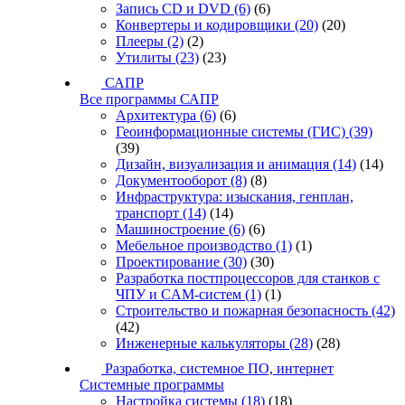
Запись CD и DVD
(6)
(6)
Конвертеры и кодировщики
(20)
(20)
Плееры
(2)
(2)
Утилиты
(23)
(23)
САПР
Все программы САПР
Архитектура
(6)
(6)
Геоинформационные системы (ГИС)
(39)
(39)
Дизайн, визуализация и анимация
(14)
(14)
Документооборот
(8)
(8)
Инфраструктура: изыскания, генплан,
транспорт
(14)
(14)
Машиностроение
(6)
(6)
Мебельное производство
(1)
(1)
Проектирование
(30)
(30)
Разработка постпроцессоров для станков с
ЧПУ и CAM-систем
(1)
(1)
Строительство и пожарная безопасность
(42)
(42)
Инженерные калькуляторы
(28)
(28)
Разработка, системное ПО, интернет
Системные программы
Настройка системы
(18)
(18)