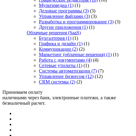
Мультимедиа
(1)
(1)
Деловые программы
(3)
(3)
Управление файлами
(3)
(3)
Разработка и программирование
(3)
(3)
Другие приложения
(1)
(1)
Облачные решения (SaaS)
Бухгалтерия
(1)
(1)
Графика и дизайн
(1)
(1)
Коммуникации
(2)
(2)
Маркетинг (облачные решения)
(1)
(1)
Работа с документами
(4)
(4)
Сетевые утилиты
(1)
(1)
Системы автоматизации
(7)
(7)
Управление бизнесом
(12)
(12)
CRM системы
(2)
(2)
Принимаем оплату
наличными через банк, электронные платежи, а также
безналичный расчет.