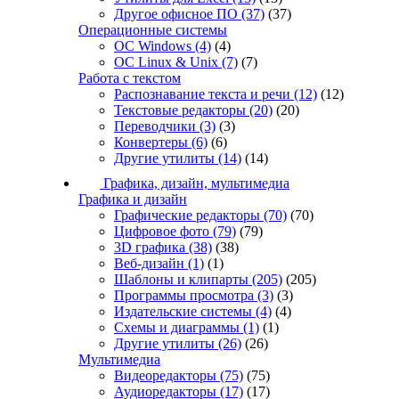
Другое офисное ПО
(37)
(37)
Операционные системы
ОС Windows
(4)
(4)
ОС Linux & Unix
(7)
(7)
Работа с текстом
Распознавание текста и речи
(12)
(12)
Текстовые редакторы
(20)
(20)
Переводчики
(3)
(3)
Конвертеры
(6)
(6)
Другие утилиты
(14)
(14)
Графика, дизайн, мультимедиа
Графика и дизайн
Графические редакторы
(70)
(70)
Цифровое фото
(79)
(79)
3D графика
(38)
(38)
Веб-дизайн
(1)
(1)
Шаблоны и клипарты
(205)
(205)
Программы просмотра
(3)
(3)
Издательские системы
(4)
(4)
Схемы и диаграммы
(1)
(1)
Другие утилиты
(26)
(26)
Мультимедиа
Видеоредакторы
(75)
(75)
Аудиоредакторы
(17)
(17)