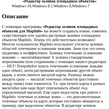
«Редактор заливок площадных объектов»
Windows 10,Windows 8.1,Windows 8,Windows 7
Описание
С помощью программы
«Редактор заливок площадных
объектов для MapInfo»
вы можете создавать новые, изменять
существующие или удалять растровые заливки площадных
объектов MapInfo. Теперь это действительно возможно!
Многие пользователи MapInfo используют утилиты заливки
областей точечными условными знаками. Зачастую это очень
трудоемко и неэффективно. Заливка точечными условными
знаками — масштабируемая! А заливка стандартными
штриховками (или созданными с помощью нашего редактора)
— НЕТ! Попробуйте залить точечными условными знаками
один объект, затем растровыми штриховками другой объект
рядом, а затем смените масштаб карты. Разницу можно
увидеть сразу — масштаб точечных объектов (расстояние
между ними) тоже изменится. Т.е. при печати карты в разных
масштабах вам надо будет перезаливать объект под
определенный масштаб. Еще один недостаток при работе с
MapInfo: точечные условные знаки — это дополнительные
точечные объекты на карте, которые постоянно мешаются, к
примеру, при выделении объектов. В редакторе заливок