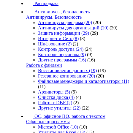
Распродажа
Антивирусы, безопасность
Антивирусы. Безопасность
Антивирусы для дома
(20)
(20)
Антивирусы для организаций
(20)
(20)
Защита информации
(29)
(29)
Интернет и Сеть
(8)
(8)
Шифрование
(2)
(2)
Контроль доступа
(24)
(24)
Контроль персонала
(9)
(9)
Другие программы
(16)
(16)
Работа с файлами
Восстановление данных
(19)
(19)
Резервное копирование
(20)
(20)
Файловые менеджеры и каталогизаторы
(11)
(11)
Архиваторы
(5)
(5)
Очистка диска
(4)
(4)
Работа с DBF
(2)
(2)
Другие утилиты
(22)
(22)
ОС, офисное ПО, работа с текстом
Офисные программы
Microsoft Office
(10)
(10)
Утилиты для Excel
(13)
(13)