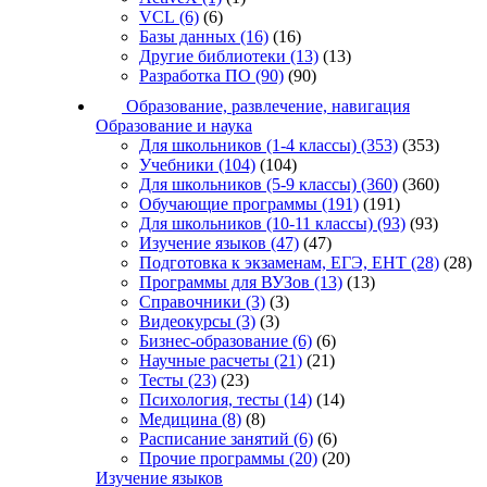
VCL
(6)
(6)
Базы данных
(16)
(16)
Другие библиотеки
(13)
(13)
Разработка ПО
(90)
(90)
Образование, развлечение, навигация
Образование и наука
Для школьников (1-4 классы)
(353)
(353)
Учебники
(104)
(104)
Для школьников (5-9 классы)
(360)
(360)
Обучающие программы
(191)
(191)
Для школьников (10-11 классы)
(93)
(93)
Изучение языков
(47)
(47)
Подготовка к экзаменам, ЕГЭ, ЕНТ
(28)
(28)
Программы для ВУЗов
(13)
(13)
Справочники
(3)
(3)
Видеокурсы
(3)
(3)
Бизнес-образование
(6)
(6)
Научные расчеты
(21)
(21)
Тесты
(23)
(23)
Психология, тесты
(14)
(14)
Медицина
(8)
(8)
Расписание занятий
(6)
(6)
Прочие программы
(20)
(20)
Изучение языков