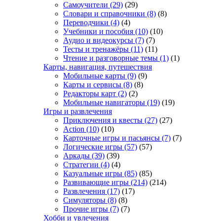
Самоучители
(29)
(29)
Словари и справочники
(8)
(8)
Переводчики
(4)
(4)
Учебники и пособия
(10)
(10)
Аудио и видеокурсы
(7)
(7)
Тесты и тренажёры
(11)
(11)
Чтение и разговорные темы
(1)
(1)
Карты, навигация, путешествия
Мобильные карты
(9)
(9)
Карты и сервисы
(8)
(8)
Редакторы карт
(2)
(2)
Мобильные навигаторы
(19)
(19)
Игры и развлечения
Приключения и квесты
(27)
(27)
Action
(10)
(10)
Карточные игры и пасьянсы
(7)
(7)
Логические игры
(57)
(57)
Аркады
(39)
(39)
Стратегии
(4)
(4)
Казуальные игры
(85)
(85)
Развивающие игры
(214)
(214)
Развлечения
(17)
(17)
Симуляторы
(8)
(8)
Прочие игры
(7)
(7)
Хобби и увлечения