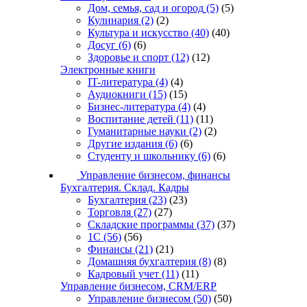
Дом, семья, сад и огород
(5)
(5)
Кулинария
(2)
(2)
Культура и искусство
(40)
(40)
Досуг
(6)
(6)
Здоровье и спорт
(12)
(12)
Электронные книги
IT-литература
(4)
(4)
Аудиокниги
(15)
(15)
Бизнес-литература
(4)
(4)
Воспитание детей
(11)
(11)
Гуманитарные науки
(2)
(2)
Другие издания
(6)
(6)
Студенту и школьнику
(6)
(6)
Управление бизнесом, финансы
Бухгалтерия. Склад. Кадры
Бухгалтерия
(23)
(23)
Торговля
(27)
(27)
Складские программы
(37)
(37)
1С
(56)
(56)
Финансы
(21)
(21)
Домашняя бухгалтерия
(8)
(8)
Кадровый учет
(11)
(11)
Управление бизнесом, CRM/ERP
Управление бизнесом
(50)
(50)