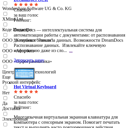
Wondershare Software UG & Co. KG
Спасибо
за ваш голос
XMind Ltd.
Рейтинг:
Коде Индастри
DreamDocs — интеллектуальная система для
автоматизации работы с документами: от распознавания
ООО "Компания "Риман"
до
глубокого анализа данных. Возможности DreamDocs
Распознавание данных. Извлекайте ключевую
информацию даже из сло...
...
ООО «Апэрбот»
Запросить цену
ООО «Орфограмматика»
Центр речевых технологий
Еще
Русский интерфейс
Hot Virtual Keyboard
Нет
Спасибо
за ваш голос
Да
Рейтинг:
Доставка
Многоязычная виртуальная экранная клавиатура для
Электронная
компьютера с сенсорным экраном. Помогает печатать
текст и выполнять часто повторяющиеся действия