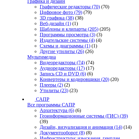
Графика и дизайн
Графические редакторы
(70)
(70)
Цифровое фото
(79)
(79)
3D графика
(38)
(38)
Веб-дизайн
(1)
(1)
Шаблоны и клипарты
(205)
(205)
Программы просмотра
(3)
(3)
Издательские системы
(4)
(4)
Схемы и диаграммы
(1)
(1)
Другие утилиты
(26)
(26)
Мультимедиа
Видеоредакторы
(74)
(74)
Аудиоредакторы
(17)
(17)
Запись CD и DVD
(6)
(6)
Конвертеры и кодировщики
(20)
(20)
Плееры
(2)
(2)
Утилиты
(23)
(23)
САПР
Все программы САПР
Архитектура
(6)
(6)
Геоинформационные системы (ГИС)
(39)
(39)
Дизайн, визуализация и анимация
(14)
(14)
Документооборот
(8)
(8)
Инфраструктура: изыскания, генплан,