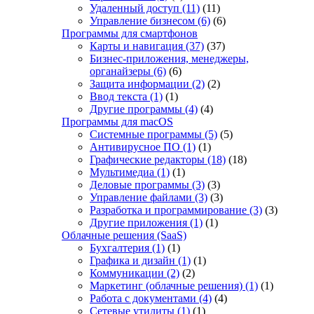
Удаленный доступ
(11)
(11)
Управление бизнесом
(6)
(6)
Программы для смартфонов
Карты и навигация
(37)
(37)
Бизнес-приложения, менеджеры,
органайзеры
(6)
(6)
Защита информации
(2)
(2)
Ввод текста
(1)
(1)
Другие программы
(4)
(4)
Программы для macOS
Системные программы
(5)
(5)
Антивирусное ПО
(1)
(1)
Графические редакторы
(18)
(18)
Мультимедиа
(1)
(1)
Деловые программы
(3)
(3)
Управление файлами
(3)
(3)
Разработка и программирование
(3)
(3)
Другие приложения
(1)
(1)
Облачные решения (SaaS)
Бухгалтерия
(1)
(1)
Графика и дизайн
(1)
(1)
Коммуникации
(2)
(2)
Маркетинг (облачные решения)
(1)
(1)
Работа с документами
(4)
(4)
Сетевые утилиты
(1)
(1)