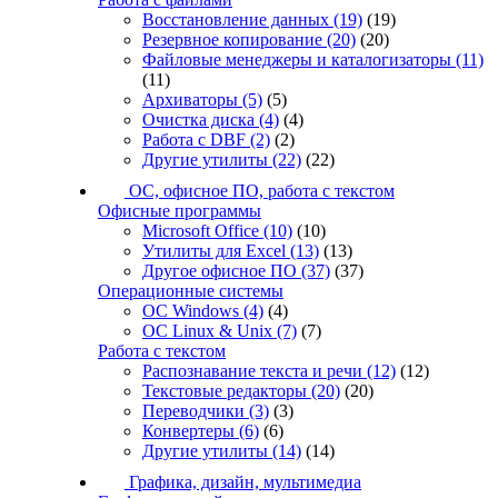
Восстановление данных
(19)
(19)
Резервное копирование
(20)
(20)
Файловые менеджеры и каталогизаторы
(11)
(11)
Архиваторы
(5)
(5)
Очистка диска
(4)
(4)
Работа с DBF
(2)
(2)
Другие утилиты
(22)
(22)
ОС, офисное ПО, работа с текстом
Офисные программы
Microsoft Office
(10)
(10)
Утилиты для Excel
(13)
(13)
Другое офисное ПО
(37)
(37)
Операционные системы
ОС Windows
(4)
(4)
ОС Linux & Unix
(7)
(7)
Работа с текстом
Распознавание текста и речи
(12)
(12)
Текстовые редакторы
(20)
(20)
Переводчики
(3)
(3)
Конвертеры
(6)
(6)
Другие утилиты
(14)
(14)
Графика, дизайн, мультимедиа