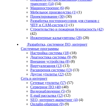
транспорт
(14)
(14)
Машиностроение
(6)
(6)
Мебельное производство
(1)
(1)
Проектирование
(30)
(30)
Разработка постпроцессоров для станков с
ЧПУ и CAM-систем
(1)
(1)
Строительство и пожарная безопасность
(42)
(42)
Инженерные калькуляторы
(28)
(28)
Разработка, системное ПО, интернет
Системные программы
Настройка системы
(18)
(18)
Диагностика системы
(9)
(9)
Внешние устройства
(8)
(8)
Виртуализация
(13)
(13)
Расширения системы
(13)
(13)
Другие утилиты
(22)
(22)
Сеть и интернет
Сетевые утилиты
(57)
(57)
Серверное ПО
(40)
(40)
Видеонаблюдение
(5)
(5)
E-mail рассылка
(12)
(12)
SEO, интернет-маркетинг
(4)
(4)
Онлайн-общение
(9)
(9)