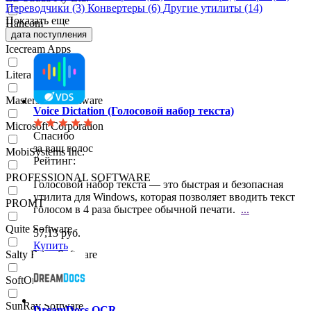
Переводчики
(3)
Конвертеры
(6)
Другие утилиты
(14)
Показать еще
Hancom
дата поступления
Icecream Apps
Litera
Masters ITC Software
Voice Dictation (Голосовой набор текста)
Microsoft Corporation
Спасибо
за ваш голос
MobiSystems Inc.
Рейтинг:
PROFESSIONAL SOFTWARE
Голосовой набор текста — это быстрая и безопасная
утилита для Windows, которая позволяет вводить
текст
PROMT
голосом в 4 раза быстрее обычной печати.
...
Quite Software
57,13 руб.
Купить
Salty Brine Software
SoftOrbits
SunRav Software
DreamDocs OCR