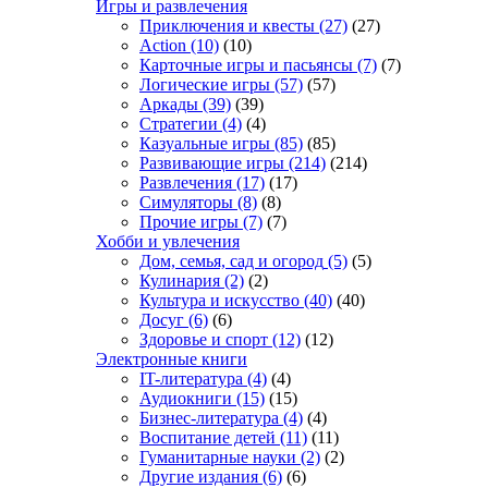
Игры и развлечения
Приключения и квесты
(27)
(27)
Action
(10)
(10)
Карточные игры и пасьянсы
(7)
(7)
Логические игры
(57)
(57)
Аркады
(39)
(39)
Стратегии
(4)
(4)
Казуальные игры
(85)
(85)
Развивающие игры
(214)
(214)
Развлечения
(17)
(17)
Симуляторы
(8)
(8)
Прочие игры
(7)
(7)
Хобби и увлечения
Дом, семья, сад и огород
(5)
(5)
Кулинария
(2)
(2)
Культура и искусство
(40)
(40)
Досуг
(6)
(6)
Здоровье и спорт
(12)
(12)
Электронные книги
IT-литература
(4)
(4)
Аудиокниги
(15)
(15)
Бизнес-литература
(4)
(4)
Воспитание детей
(11)
(11)
Гуманитарные науки
(2)
(2)
Другие издания
(6)
(6)