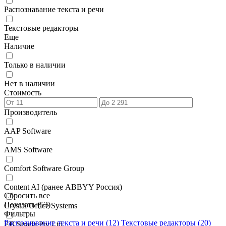
Распознавание текста и речи
Текстовые редакторы
Еще
Наличие
Только в наличии
Нет в наличии
Стоимость
Производитель
AAP Software
AMS Software
Comfort Software Group
Content AI (ранее ABBYY Россия)
Сбросить все
Показать (
53
)
Crystal Office Systems
Фильтры
Распознавание текста и речи
(12)
Текстовые редакторы
(20)
EB Strada Pty Ltd.