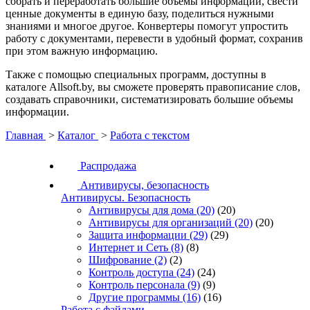
собрать и переработать большие объемы информации, свести
ценные документы в единую базу, поделиться нужными
знаниями и многое другое. Конвертеры помогут упростить
работу с документами, перевести в удобный формат, сохранив
при этом важную информацию.
Также с помощью специальных программ, доступны в
каталоге Allsoft.by, вы сможете проверять правописание слов,
создавать справочники, систематизировать большие объемы
информации.
Главная
>
Каталог
>
Работа с текстом
Распродажа
Антивирусы, безопасность
Антивирусы. Безопасность
Антивирусы для дома
(20)
(20)
Антивирусы для организаций
(20)
(20)
Защита информации
(29)
(29)
Интернет и Сеть
(8)
(8)
Шифрование
(2)
(2)
Контроль доступа
(24)
(24)
Контроль персонала
(9)
(9)
Другие программы
(16)
(16)
Работа с файлами