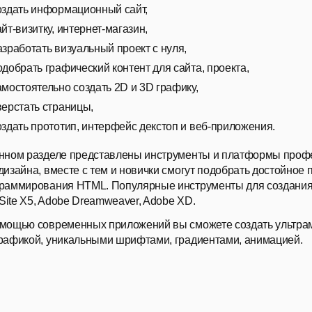
оздать информационный сайт,
айт-визитку, интернет-магазин,
азработать визуальный проект с нуля,
одобрать графический контент для сайта, проекта,
амостоятельно создать 2D и 3D графику,
верстать страницы,
оздать прототип, интерфейс декстоп и веб-приложения.
нном разделе представлены инструменты и платформы профе
дизайна, вместе с тем и новички смогут подобрать достойное 
раммирования HTML. Популярные инструменты для создания с
ite X5, Adobe Dreamweaver, Adobe XD.
мощью современных приложений вы сможете создать ультра
рафикой, уникальными шрифтами, градиентами, анимацией.