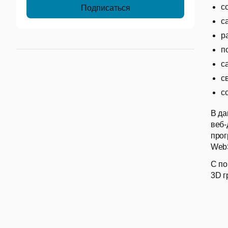
с
с
р
п
с
с
с
В да
веб-
прог
WebS
С по
3D г