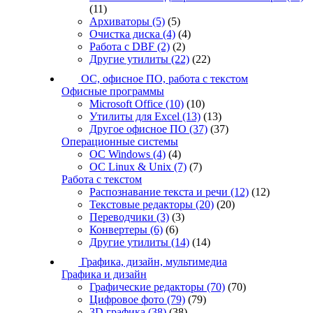
(11)
Архиваторы
(5)
(5)
Очистка диска
(4)
(4)
Работа с DBF
(2)
(2)
Другие утилиты
(22)
(22)
ОС, офисное ПО, работа с текстом
Офисные программы
Microsoft Office
(10)
(10)
Утилиты для Excel
(13)
(13)
Другое офисное ПО
(37)
(37)
Операционные системы
ОС Windows
(4)
(4)
ОС Linux & Unix
(7)
(7)
Работа с текстом
Распознавание текста и речи
(12)
(12)
Текстовые редакторы
(20)
(20)
Переводчики
(3)
(3)
Конвертеры
(6)
(6)
Другие утилиты
(14)
(14)
Графика, дизайн, мультимедиа
Графика и дизайн
Графические редакторы
(70)
(70)
Цифровое фото
(79)
(79)
3D графика
(38)
(38)