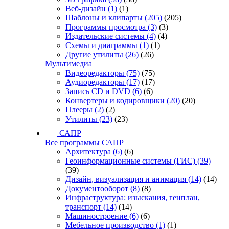
Веб-дизайн
(1)
(1)
Шаблоны и клипарты
(205)
(205)
Программы просмотра
(3)
(3)
Издательские системы
(4)
(4)
Схемы и диаграммы
(1)
(1)
Другие утилиты
(26)
(26)
Мультимедиа
Видеоредакторы
(75)
(75)
Аудиоредакторы
(17)
(17)
Запись CD и DVD
(6)
(6)
Конвертеры и кодировщики
(20)
(20)
Плееры
(2)
(2)
Утилиты
(23)
(23)
САПР
Все программы САПР
Архитектура
(6)
(6)
Геоинформационные системы (ГИС)
(39)
(39)
Дизайн, визуализация и анимация
(14)
(14)
Документооборот
(8)
(8)
Инфраструктура: изыскания, генплан,
транспорт
(14)
(14)
Машиностроение
(6)
(6)
Мебельное производство
(1)
(1)