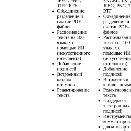
JPEG, PNG,
EXCEL, TXT
TIFF, RTF
JPEG, PNG, T
Объединение,
RTF
разделение и
Объединение
сжатие PDF-
разделение и
файлов
сжатие PDF-
Распознавание
файлов
текста на 100
Распознавани
языках с
текста на 100
помощью ИИ
языках с
(искусственного
помощью ИИ
интеллекта)
(искусственн
Добавление
интеллекта)
подписей
Добавление
Встроенный
подписей
каталог
Встроенный
штампов
каталог штам
Редактирование
Редактирова
текста
текста
Поддержка
электронных
подписей
Инструменты
комментиров
для комфорт