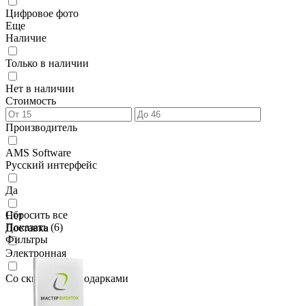
Цифровое фото
Еще
Наличие
Только в наличии
Нет в наличии
Стоимость
Производитель
AMS Software
Русский интерфейс
Да
Сбросить все
Нет
Показать (
6
)
Доставка
Фильтры
Электронная
Со скидками и подарками