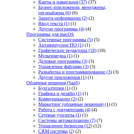
Карты и навигация
(37)
(37)
Бизнес-приложения, менеджеры,
органайзеры
(6)
(6)
Защита информации
(2)
(2)
Ввод текста
(1)
(1)
Другие программы
(4)
(4)
Программы для macOS
Системные программы
(5)
(5)
Антивирусное ПО
(1)
(1)
Графические редакторы
(18)
(18)
Мультимедиа
(1)
(1)
Деловые программы
(3)
(3)
Управление файлами
(3)
(3)
Разработка и программирование
(3)
(3)
Другие приложения
(1)
(1)
Облачные решения (SaaS)
Бухгалтерия
(1)
(1)
Графика и дизайн
(1)
(1)
Коммуникации
(2)
(2)
Маркетинг (облачные решения)
(1)
(1)
Работа с документами
(4)
(4)
Сетевые утилиты
(1)
(1)
Системы автоматизации
(7)
(7)
Управление бизнесом
(12)
(12)
CRM системы
(2)
(2)