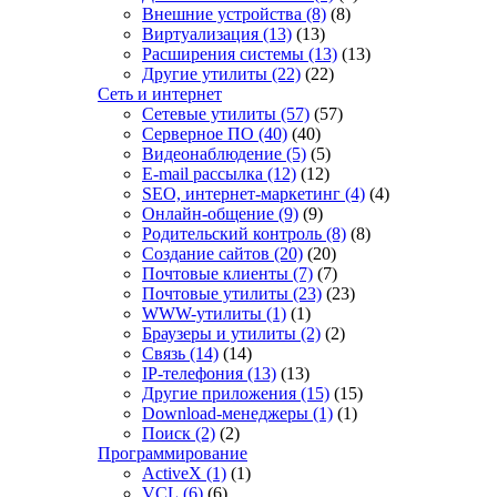
Внешние устройства
(8)
(8)
Виртуализация
(13)
(13)
Расширения системы
(13)
(13)
Другие утилиты
(22)
(22)
Сеть и интернет
Сетевые утилиты
(57)
(57)
Серверное ПО
(40)
(40)
Видеонаблюдение
(5)
(5)
E-mail рассылка
(12)
(12)
SEO, интернет-маркетинг
(4)
(4)
Онлайн-общение
(9)
(9)
Родительский контроль
(8)
(8)
Создание сайтов
(20)
(20)
Почтовые клиенты
(7)
(7)
Почтовые утилиты
(23)
(23)
WWW-утилиты
(1)
(1)
Браузеры и утилиты
(2)
(2)
Связь
(14)
(14)
IP-телефония
(13)
(13)
Другие приложения
(15)
(15)
Download-менеджеры
(1)
(1)
Поиск
(2)
(2)
Программирование
ActiveX
(1)
(1)
VCL
(6)
(6)