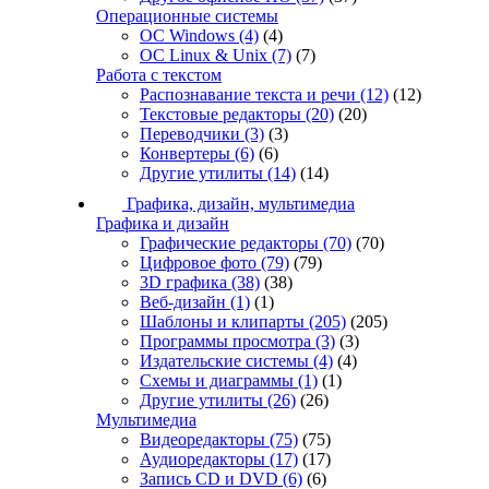
Операционные системы
ОС Windows
(4)
(4)
ОС Linux & Unix
(7)
(7)
Работа с текстом
Распознавание текста и речи
(12)
(12)
Текстовые редакторы
(20)
(20)
Переводчики
(3)
(3)
Конвертеры
(6)
(6)
Другие утилиты
(14)
(14)
Графика, дизайн, мультимедиа
Графика и дизайн
Графические редакторы
(70)
(70)
Цифровое фото
(79)
(79)
3D графика
(38)
(38)
Веб-дизайн
(1)
(1)
Шаблоны и клипарты
(205)
(205)
Программы просмотра
(3)
(3)
Издательские системы
(4)
(4)
Схемы и диаграммы
(1)
(1)
Другие утилиты
(26)
(26)
Мультимедиа
Видеоредакторы
(75)
(75)
Аудиоредакторы
(17)
(17)
Запись CD и DVD
(6)
(6)