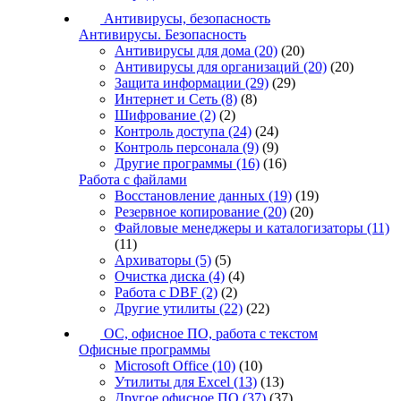
Антивирусы, безопасность
Антивирусы. Безопасность
Антивирусы для дома
(20)
(20)
Антивирусы для организаций
(20)
(20)
Защита информации
(29)
(29)
Интернет и Сеть
(8)
(8)
Шифрование
(2)
(2)
Контроль доступа
(24)
(24)
Контроль персонала
(9)
(9)
Другие программы
(16)
(16)
Работа с файлами
Восстановление данных
(19)
(19)
Резервное копирование
(20)
(20)
Файловые менеджеры и каталогизаторы
(11)
(11)
Архиваторы
(5)
(5)
Очистка диска
(4)
(4)
Работа с DBF
(2)
(2)
Другие утилиты
(22)
(22)
ОС, офисное ПО, работа с текстом
Офисные программы
Microsoft Office
(10)
(10)
Утилиты для Excel
(13)
(13)
Другое офисное ПО
(37)
(37)