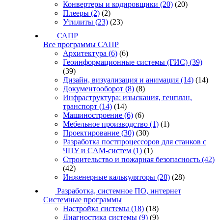
Конвертеры и кодировщики
(20)
(20)
Плееры
(2)
(2)
Утилиты
(23)
(23)
САПР
Все программы САПР
Архитектура
(6)
(6)
Геоинформационные системы (ГИС)
(39)
(39)
Дизайн, визуализация и анимация
(14)
(14)
Документооборот
(8)
(8)
Инфраструктура: изыскания, генплан,
транспорт
(14)
(14)
Машиностроение
(6)
(6)
Мебельное производство
(1)
(1)
Проектирование
(30)
(30)
Разработка постпроцессоров для станков с
ЧПУ и CAM-систем
(1)
(1)
Строительство и пожарная безопасность
(42)
(42)
Инженерные калькуляторы
(28)
(28)
Разработка, системное ПО, интернет
Системные программы
Настройка системы
(18)
(18)
Диагностика системы
(9)
(9)