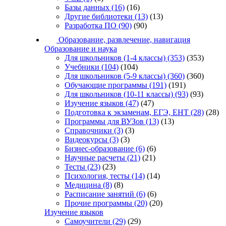
Базы данных
(16)
(16)
Другие библиотеки
(13)
(13)
Разработка ПО
(90)
(90)
Образование, развлечение, навигация
Образование и наука
Для школьников (1-4 классы)
(353)
(353)
Учебники
(104)
(104)
Для школьников (5-9 классы)
(360)
(360)
Обучающие программы
(191)
(191)
Для школьников (10-11 классы)
(93)
(93)
Изучение языков
(47)
(47)
Подготовка к экзаменам, ЕГЭ, ЕНТ
(28)
(28)
Программы для ВУЗов
(13)
(13)
Справочники
(3)
(3)
Видеокурсы
(3)
(3)
Бизнес-образование
(6)
(6)
Научные расчеты
(21)
(21)
Тесты
(23)
(23)
Психология, тесты
(14)
(14)
Медицина
(8)
(8)
Расписание занятий
(6)
(6)
Прочие программы
(20)
(20)
Изучение языков
Самоучители
(29)
(29)