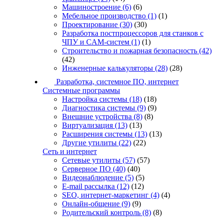
Машиностроение
(6)
(6)
Мебельное производство
(1)
(1)
Проектирование
(30)
(30)
Разработка постпроцессоров для станков с
ЧПУ и CAM-систем
(1)
(1)
Строительство и пожарная безопасность
(42)
(42)
Инженерные калькуляторы
(28)
(28)
Разработка, системное ПО, интернет
Системные программы
Настройка системы
(18)
(18)
Диагностика системы
(9)
(9)
Внешние устройства
(8)
(8)
Виртуализация
(13)
(13)
Расширения системы
(13)
(13)
Другие утилиты
(22)
(22)
Сеть и интернет
Сетевые утилиты
(57)
(57)
Серверное ПО
(40)
(40)
Видеонаблюдение
(5)
(5)
E-mail рассылка
(12)
(12)
SEO, интернет-маркетинг
(4)
(4)
Онлайн-общение
(9)
(9)
Родительский контроль
(8)
(8)