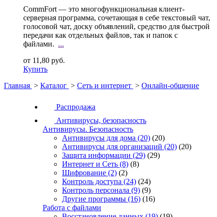
CommFort — это многофункциональная клиент-
серверная программа, сочетающая в себе текстовый чат,
голосовой чат, доску объявлений, средство для быстрой
передачи как отдельных файлов, так и папок с
файлами.
...
от 11,80 руб.
Купить
Главная
>
Каталог
>
Сеть и интернет
>
Онлайн-общение
Распродажа
Антивирусы, безопасность
Антивирусы. Безопасность
Антивирусы для дома
(20)
(20)
Антивирусы для организаций
(20)
(20)
Защита информации
(29)
(29)
Интернет и Сеть
(8)
(8)
Шифрование
(2)
(2)
Контроль доступа
(24)
(24)
Контроль персонала
(9)
(9)
Другие программы
(16)
(16)
Работа с файлами
Восстановление данных
(19)
(19)