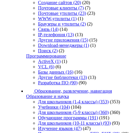
Создание сайтов
(20)
(20)
Почтовые клиенты
(7)
(7)
Почтовые утилиты
(23)
(23)
WWW-утилиты
(1)
(1)
Браузеры и утилиты
(2)
(2)
Связь
(14)
(14)
IP-телефония
(13)
(13)
Другие приложения
(15)
(15)
Download-менеджеры
(1)
(1)
Поиск
(2)
(2)
Программирование
ActiveX
(1)
(1)
VCL
(6)
(6)
Базы данных
(16)
(16)
Другие библиотеки
(13)
(13)
Разработка ПО
(90)
(90)
Образование, развлечение, навигация
Образование и наука
Для школьников (1-4 классы)
(353)
(353)
Учебники
(104)
(104)
Для школьников (5-9 классы)
(360)
(360)
Обучающие программы
(191)
(191)
Для школьников (10-11 классы)
(93)
(93)
Изучение языков
(47)
(47)