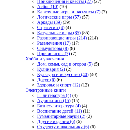
Приключения и квесты
(27)
(27)
Action
(10)
(10)
Карточные игры и пасьянсы
(7)
(7)
Логические игры
(57)
(57)
Аркады
(39)
(39)
Стратегии
(4)
(4)
Казуальные игры
(85)
(85)
Развивающие игры
(214)
(214)
Развлечения
(17)
(17)
Симуляторы
(8)
(8)
Прочие игры
(7)
(7)
Хобби и увлечения
Дом, семья, сад и огород
(5)
(5)
Кулинария
(2)
(2)
Культура и искусство
(40)
(40)
Досуг
(6)
(6)
Здоровье и спорт
(12)
(12)
Электронные книги
IT-литература
(4)
(4)
Аудиокниги
(15)
(15)
Бизнес-литература
(4)
(4)
Воспитание детей
(11)
(11)
Гуманитарные науки
(2)
(2)
Другие издания
(6)
(6)
Студенту и школьнику
(6)
(6)