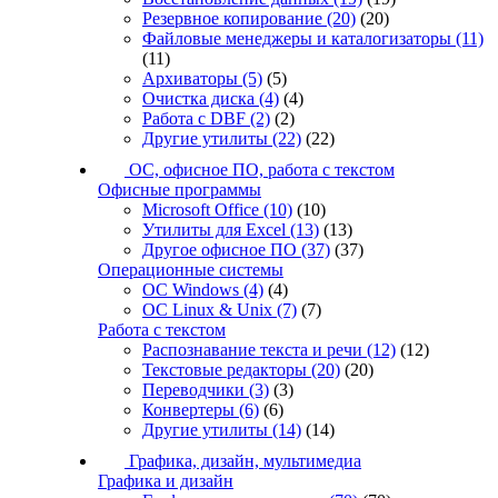
Резервное копирование
(20)
(20)
Файловые менеджеры и каталогизаторы
(11)
(11)
Архиваторы
(5)
(5)
Очистка диска
(4)
(4)
Работа с DBF
(2)
(2)
Другие утилиты
(22)
(22)
ОС, офисное ПО, работа с текстом
Офисные программы
Microsoft Office
(10)
(10)
Утилиты для Excel
(13)
(13)
Другое офисное ПО
(37)
(37)
Операционные системы
ОС Windows
(4)
(4)
ОС Linux & Unix
(7)
(7)
Работа с текстом
Распознавание текста и речи
(12)
(12)
Текстовые редакторы
(20)
(20)
Переводчики
(3)
(3)
Конвертеры
(6)
(6)
Другие утилиты
(14)
(14)
Графика, дизайн, мультимедиа
Графика и дизайн