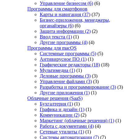
Управление бизнесом
(6)
(6)
Программы для смартфонов
Карты и навигация
(37)
(37)
Бизнес-приложения, менеджеры,
органайзеры
(6)
(6)
Защита информации
(2)
(2)
Ввод текста
(1)
(1)
Другие программы
(4)
(4)
Программы для macOS
Системные программы
(5)
(5)
Антивирусное ПО
(1)
(1)
Графические редакторы
(18)
(18)
Мультимедиа
(1)
(1)
Деловые программы
(3)
(3)
Управление файлами
(3)
(3)
Разработка и программирование
(3)
(3)
Другие приложения
(1)
(1)
Облачные решения (SaaS)
Бухгалтерия
(1)
(1)
Графика и дизайн
(1)
(1)
Коммуникации
(2)
(2)
Маркетинг (облачные решения)
(1)
(1)
Работа с документами
(4)
(4)
Сетевые утилиты
(1)
(1)
Системы автоматизации
(7)
(7)