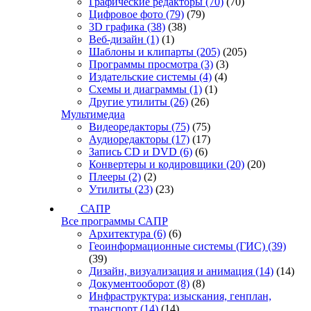
Графические редакторы
(70)
(70)
Цифровое фото
(79)
(79)
3D графика
(38)
(38)
Веб-дизайн
(1)
(1)
Шаблоны и клипарты
(205)
(205)
Программы просмотра
(3)
(3)
Издательские системы
(4)
(4)
Схемы и диаграммы
(1)
(1)
Другие утилиты
(26)
(26)
Мультимедиа
Видеоредакторы
(75)
(75)
Аудиоредакторы
(17)
(17)
Запись CD и DVD
(6)
(6)
Конвертеры и кодировщики
(20)
(20)
Плееры
(2)
(2)
Утилиты
(23)
(23)
САПР
Все программы САПР
Архитектура
(6)
(6)
Геоинформационные системы (ГИС)
(39)
(39)
Дизайн, визуализация и анимация
(14)
(14)
Документооборот
(8)
(8)
Инфраструктура: изыскания, генплан,
транспорт
(14)
(14)