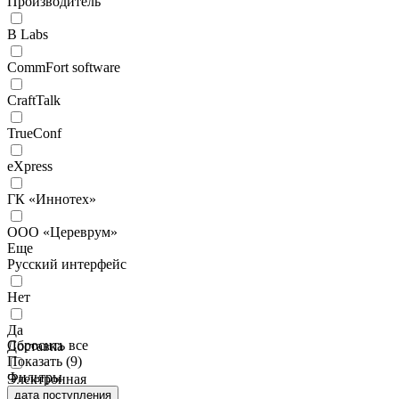
Производитель
B Labs
CommFort software
CraftTalk
TrueConf
eXpress
ГК «Иннотех»
ООО «Цереврум»
Еще
Русский интерфейс
Нет
Да
Сбросить все
Доставка
Показать (
9
)
Фильтры
Электронная
дата поступления