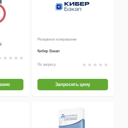
Резервное копирование
l
Кибер Бэкап
По запросу
нзию
Запросить цену