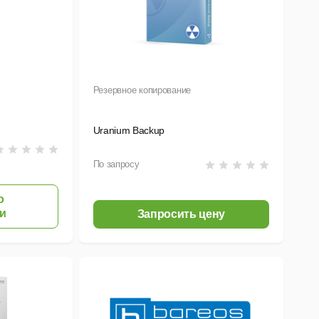
Резервное копирование
Uranium Backup
По запросу
о
и
Запросить цену