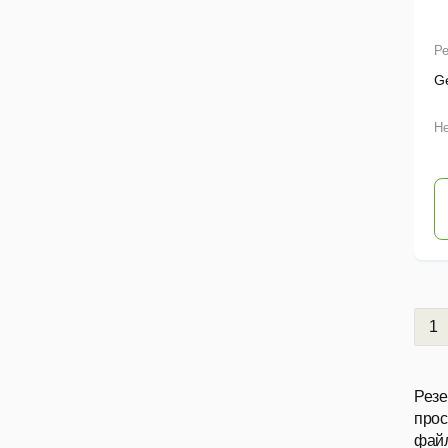
Ре
Ge
Не
1
Резе
прос
файл