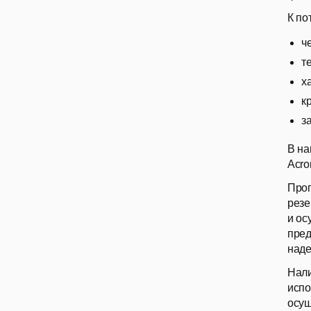
К по
ч
т
х
к
з
В на
Acro
Прог
резе
и ос
пред
наде
Нал
испо
осущ