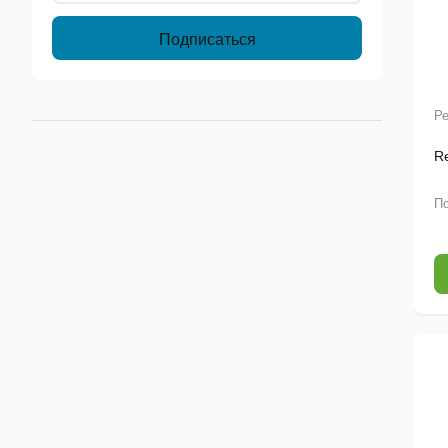
Ре
Re
По