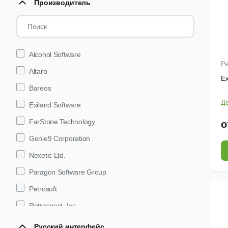
Производитель
Alcohol Software
Ре
Altaro
Ex
Bareos
До
Exiland Software
FarStone Technology
о
Genie9 Corporation
Nexetic Ltd.
Paragon Software Group
Petrosoft
Retrospect, Inc.
Soft-Action.inc
Русский интерфейс