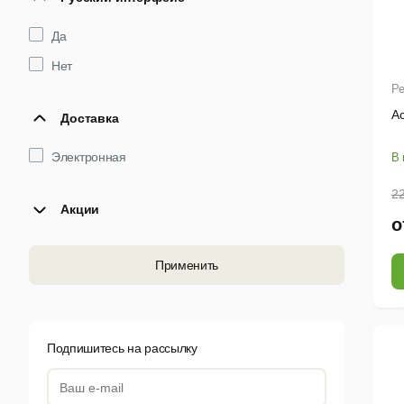
Uranium Backup
Да
Киберпротект
Нет
Новософт
Ре
Ac
Доставка
Электронная
В 
22
Акции
о
Применить
Подпишитесь на рассылку