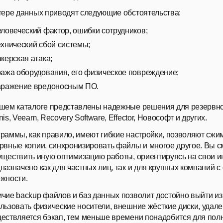
тере данных приводят следующие обстоятельства:
еловеческий фактор, ошибки сотрудников;
ехнический сбой системы;
акерская атака;
ража оборудования, его физическое повреждение;
аражение вредоносным ПО.
шем каталоге представлены надежные решения для резервног
nis, Veeam, Recovery Software, Effector, Новософт и других.
раммы, как правило, имеют гибкие настройки, позволяют сжи
рвные копии, синхронизировать файлы и многое другое. Вы с
уществить иную оптимизацию работы, ориентируясь на свои 
назначено как
для частных лиц
, так и для
крупных компаний
с
жности.
ичие
backup файлов
и баз данных позволит достойно выйти из
льзовать физические носители, внешние жёсткие диски, уда
ествляется бэкап, тем меньше времени понадобится для пол