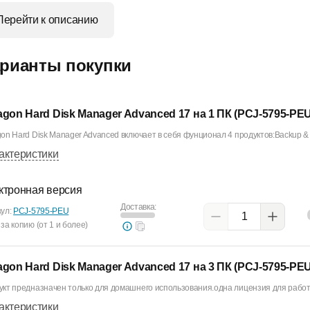
Перейти к описанию
рианты покупки
agon Hard Disk Manager Advanced 17 на 1 ПК (PCJ-5795-PEU
on Hard Disk Manager Advanced включает в себя фунционал 4 продуктов:Backup & .
актеристики
ктронная версия
Доставка:
кул:
PCJ-5795-PEU
за копию (от 1 и более)
agon Hard Disk Manager Advanced 17 на 3 ПК (PCJ-5795-PE
кт предназначен только для домашнего использования.одна лицензия для работы
актеристики