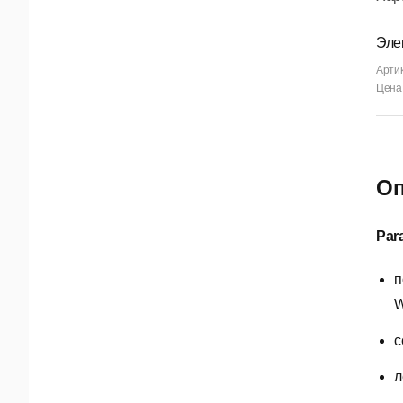
Эле
Арти
Цена 
Оп
Par
п
W
с
л