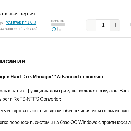
ктронная версия
Доставка:
кул:
PCJ-5795-PEU-VL3
за копию (от 1 и более)
исание
agon Hard Disk Manager™ Advanced позволяет
:
ользоваться функционалом сразу нескольких продуктов: Backup 
iper и ReFS-NTFS Converter;
егментировать жесткие диски, обеспечивая их максимальную 
егко переносить системы на базе ОС Windows с практически 