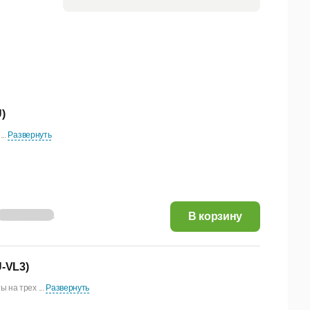
)
..
Развернуть
143,95 руб.
В корзину
U-VL3)
 на трех ...
Развернуть