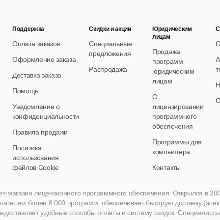
Поддержка
Скидки и акции
Юридическим
С
лицам
Оплата заказов
Специальные
О
Продажа
предложения
Оформление заказа
А
программ
Распродажа
т
юридическим
Доставка заказа
лицам
Н
Помощь
О
О
Уведомление о
лицензировании
конфиденциальности
программного
обеспечения
Правила продажи
Программы для
Политика
компьютера
использования
файлов Cookie
Контакты
нет-магазин лицензионного программного обеспечения. Открылся в 2005 
пателям более 8 000 программ, обеспечивает быструю доставку (эле
едоставляет удобные способы оплаты и систему скидок. Специалисты A