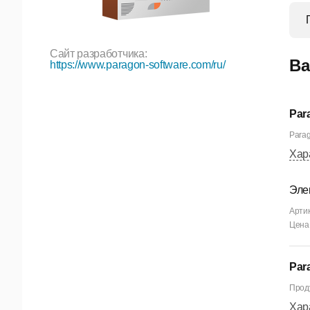
Сайт разработчика:
Ва
https://www.paragon-software.com/ru/
Par
Parag
Хар
Эле
Арти
Цена 
Par
Проду
Хар