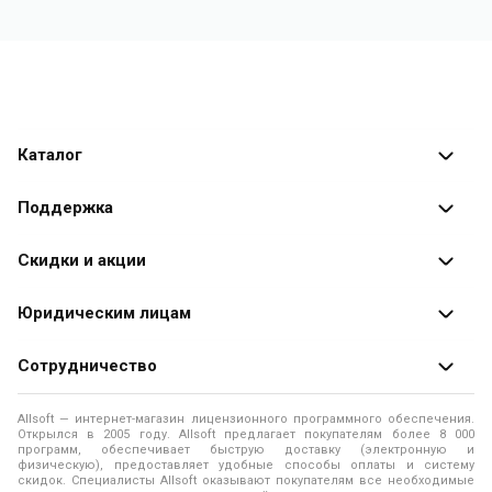
Каталог
Каталог программ
Поддержка
Разработчики
Оплата заказов
Скидки и акции
Оформление заказа
Специальные
предложения
Юридическим лицам
Доставка заказа
Распродажа
Продажа программ юридическим лицам
Сотрудничество
Помощь
О лицензировании программного обеспечения
Уведомление о конфиденциальности
О магазине
Allsoft — интернет-магазин лицензионного программного обеспечения.
Программы для компьютера
Открылся в 2005 году. Allsoft предлагает покупателям более 8 000
Правила продажи
Адреса и телефоны
программ, обеспечивает быструю доставку (электронную и
физическую), предоставляет удобные способы оплаты и систему
Контакты
Политика использования файлов Cookie
скидок. Специалисты Allsoft оказывают покупателям все необходимые
Новости