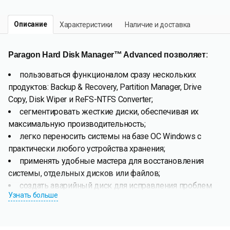
Описание
Характеристики
Наличие и доставка
Paragon Hard Disk Manager™ Advanced позволяет
:
пользоваться функционалом сразу нескольких
продуктов: Backup & Recovery, Partition Manager, Drive
Copy, Disk Wiper и ReFS-NTFS Converter;
сегментировать жесткие диски, обеспечивая их
максимальную производительность;
легко переносить системы на базе ОС Windows с
практически любого устройства хранения;
применять удобные мастера для восстановления
системы, отдельных дисков или файлов;
создать аварийный диск для исправления проблем
Узнать больше
загрузки, восстановления системы из резервного
образа.