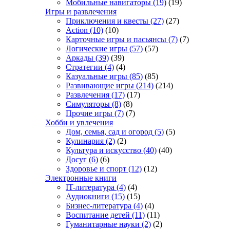
Мобильные навигаторы
(19)
(19)
Игры и развлечения
Приключения и квесты
(27)
(27)
Action
(10)
(10)
Карточные игры и пасьянсы
(7)
(7)
Логические игры
(57)
(57)
Аркады
(39)
(39)
Стратегии
(4)
(4)
Казуальные игры
(85)
(85)
Развивающие игры
(214)
(214)
Развлечения
(17)
(17)
Симуляторы
(8)
(8)
Прочие игры
(7)
(7)
Хобби и увлечения
Дом, семья, сад и огород
(5)
(5)
Кулинария
(2)
(2)
Культура и искусство
(40)
(40)
Досуг
(6)
(6)
Здоровье и спорт
(12)
(12)
Электронные книги
IT-литература
(4)
(4)
Аудиокниги
(15)
(15)
Бизнес-литература
(4)
(4)
Воспитание детей
(11)
(11)
Гуманитарные науки
(2)
(2)