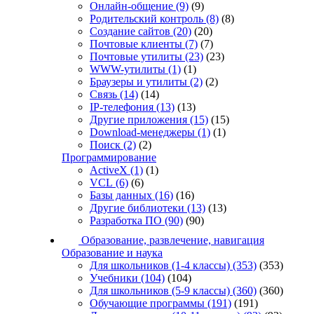
Онлайн-общение
(9)
(9)
Родительский контроль
(8)
(8)
Создание сайтов
(20)
(20)
Почтовые клиенты
(7)
(7)
Почтовые утилиты
(23)
(23)
WWW-утилиты
(1)
(1)
Браузеры и утилиты
(2)
(2)
Связь
(14)
(14)
IP-телефония
(13)
(13)
Другие приложения
(15)
(15)
Download-менеджеры
(1)
(1)
Поиск
(2)
(2)
Программирование
ActiveX
(1)
(1)
VCL
(6)
(6)
Базы данных
(16)
(16)
Другие библиотеки
(13)
(13)
Разработка ПО
(90)
(90)
Образование, развлечение, навигация
Образование и наука
Для школьников (1-4 классы)
(353)
(353)
Учебники
(104)
(104)
Для школьников (5-9 классы)
(360)
(360)
Обучающие программы
(191)
(191)