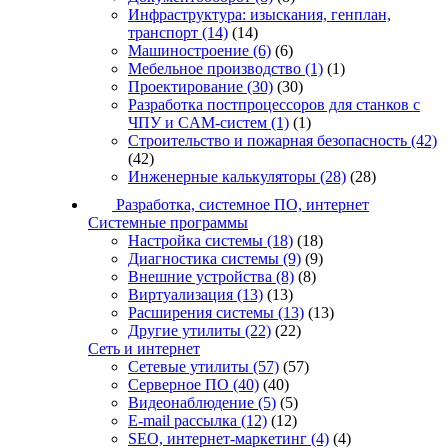
Инфраструктура: изыскания, генплан,
транспорт
(14)
(14)
Машиностроение
(6)
(6)
Мебельное производство
(1)
(1)
Проектирование
(30)
(30)
Разработка постпроцессоров для станков с
ЧПУ и CAM-систем
(1)
(1)
Строительство и пожарная безопасность
(42)
(42)
Инженерные калькуляторы
(28)
(28)
Разработка, системное ПО, интернет
Системные программы
Настройка системы
(18)
(18)
Диагностика системы
(9)
(9)
Внешние устройства
(8)
(8)
Виртуализация
(13)
(13)
Расширения системы
(13)
(13)
Другие утилиты
(22)
(22)
Сеть и интернет
Сетевые утилиты
(57)
(57)
Серверное ПО
(40)
(40)
Видеонаблюдение
(5)
(5)
E-mail рассылка
(12)
(12)
SEO, интернет-маркетинг
(4)
(4)