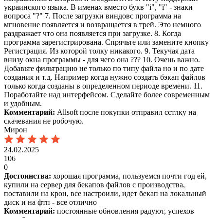
украинского языка. В именах вместо букв "і", "ї" - знаки
вопроса "?" 7. После загрузки виндовс программа на
мгновение появляется и возвращается в трей. Это немного
раздражает что она появляется при загрузке. 8. Когда
программа зарегистрирована. Спрячьте или замените кнопку
Регистрация. Из которой толку никакого. 9. Текучая дата
внизу окна программы - для чего она ??? 10. Очень важно.
Добавьте фильтрацию не только по типу файла но и по дате
создания и т.д. Например когда нужно создать бэкап файлов
только когда созданы в определенном периоде времени. 11.
Поработайте над интерфейсом. Сделайте более современным
и удобным.
Комментарий:
Allsoft после покупки отправил сстлку на
скачевания не робочую.
Мирон
24.02.2025
106
0
Достоинства:
хорошая программа, пользуемся почти год ей,
купили на сервер для бекапов файлов с производства,
поставили на крон, все настроили, идет бекап на локальный
диск и на фтп - все отлично
Комментарий:
постоянные обновления радуют, успехов