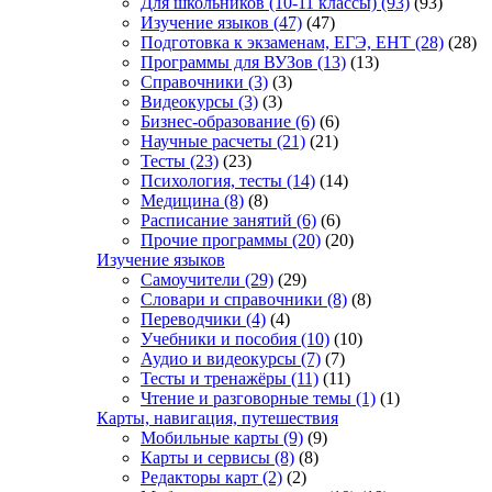
Для школьников (10-11 классы)
(93)
(93)
Изучение языков
(47)
(47)
Подготовка к экзаменам, ЕГЭ, ЕНТ
(28)
(28)
Программы для ВУЗов
(13)
(13)
Справочники
(3)
(3)
Видеокурсы
(3)
(3)
Бизнес-образование
(6)
(6)
Научные расчеты
(21)
(21)
Тесты
(23)
(23)
Психология, тесты
(14)
(14)
Медицина
(8)
(8)
Расписание занятий
(6)
(6)
Прочие программы
(20)
(20)
Изучение языков
Самоучители
(29)
(29)
Словари и справочники
(8)
(8)
Переводчики
(4)
(4)
Учебники и пособия
(10)
(10)
Аудио и видеокурсы
(7)
(7)
Тесты и тренажёры
(11)
(11)
Чтение и разговорные темы
(1)
(1)
Карты, навигация, путешествия
Мобильные карты
(9)
(9)
Карты и сервисы
(8)
(8)
Редакторы карт
(2)
(2)