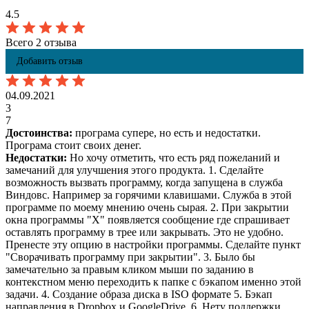
4.5
Всего 2 отзыва
Добавить отзыв
04.09.2021
3
7
Достоинства:
програма супере, но есть и недостатки.
Програма стоит своих денег.
Недостатки:
Но хочу отметить, что есть ряд пожеланий и
замечаний для улучшения этого продукта. 1. Сделайте
возможность вызвать программу, когда запущена в служба
Виндовс. Например за горячими клавишами. Служба в этой
программе по моему мнению очень сырая. 2. При закрытии
окна программы "Х" появляется сообщение где спрашивает
оставлять программу в трее или закрывать. Это не удобно.
Пренесте эту опцию в настройки программы. Сделайте пункт
"Сворачивать программу при закрытии". 3. Было бы
замечательно за правым кликом мыши по заданию в
контекстном меню переходить к папке с бэкапом именно этой
задачи. 4. Создание образа диска в ISO формате 5. Бэкап
направления в Dropbox и GoogleDrive. 6. Нету поддержки