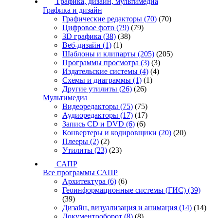
Графика, дизайн, мультимедиа
Графика и дизайн
Графические редакторы
(70)
(70)
Цифровое фото
(79)
(79)
3D графика
(38)
(38)
Веб-дизайн
(1)
(1)
Шаблоны и клипарты
(205)
(205)
Программы просмотра
(3)
(3)
Издательские системы
(4)
(4)
Схемы и диаграммы
(1)
(1)
Другие утилиты
(26)
(26)
Мультимедиа
Видеоредакторы
(75)
(75)
Аудиоредакторы
(17)
(17)
Запись CD и DVD
(6)
(6)
Конвертеры и кодировщики
(20)
(20)
Плееры
(2)
(2)
Утилиты
(23)
(23)
САПР
Все программы САПР
Архитектура
(6)
(6)
Геоинформационные системы (ГИС)
(39)
(39)
Дизайн, визуализация и анимация
(14)
(14)
Документооборот
(8)
(8)