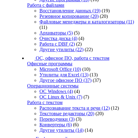
Работа с файлами
Восстановление данных
(19)
(19)
Резервное копирование
(20)
(20)
Файловые менеджеры и каталогизаторы
(11)
(11)
Архиваторы
(5)
(5)
Очистка диска
(4)
(4)
Работа с DBF
(2)
(2)
Другие утилиты
(22)
(22)
ОС, офисное ПО, работа с текстом
Офисные программы
Microsoft Office
(10)
(10)
Утилиты для Excel
(13)
(13)
Другое офисное ПО
(37)
(37)
Операционные системы
ОС Windows
(4)
(4)
ОС Linux & Unix
(7)
(7)
Работа с текстом
Распознавание текста и речи
(12)
(12)
Текстовые редакторы
(20)
(20)
Переводчики
(3)
(3)
Конвертеры
(6)
(6)
Другие утилиты
(14)
(14)