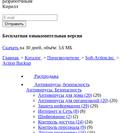
разработчикам
Кирилл
Бесплатная ознакомительная версия
Скачать
на 30 дней, объём: 3,6 МБ
Главная
>
Каталог
>
Производители
>
Soft-Action.inc
>
Action Backup
Распродажа
Антивирусы, безопасность
Антивирусы. Безопасность
Антивирусы для дома
(20)
(20)
Антивирусы для организаций
(20)
(20)
Защита информации
(29)
(29)
Интернет и Сеть
(8)
(8)
Шифрование
(2)
(2)
Контроль доступа
(24)
(24)
Контроль персонала
(9)
(9)
Другие программы
(16)
(16)