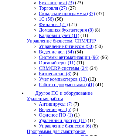
Бухгалтерия
(23)
(23)
Торговля
(27)
(27)
Складские программы
(37)
(37)
1С
(56)
(56)
Финансы
(21)
(21)
Домашняя бухгалтерия
(8)
(8)
Кадровый учет
(11)
(11)
Управление бизнесом, CRM/ERP
Управление бизнесом
(50)
(50)
Ведение дел
(54)
(54)
Системы автоматизации
(96)
(96)
Органайзеры
(11)
(11)
CRM/ERP-системы
(24)
(24)
Бизнес-план
(8)
(8)
Учет компьютеров
(13)
(13)
Работа с документами
(41)
(41)
Другое ПО и оборудование
Удаленная работа
Антивирусы
(7)
(7)
Ведение дел
(5)
(5)
Офисное ПО
(1)
(1)
Удаленный доступ
(11)
(11)
Управление бизнесом
(6)
(6)
Программы для смартфонов