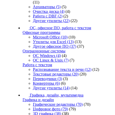
(11)
Архиваторы
(5)
(5)
Очистка диска
(4)
(4)
Работа с DBF
(2)
(2)
Другие утилиты
(22)
(22)
ОС, офисное ПО, работа с текстом
Офисные программы
Microsoft Office
(10)
(10)
Утилиты для Excel
(13)
(13)
Другое офисное ПО
(37)
(37)
Операционные системы
ОС Windows
(4)
(4)
ОС Linux & Unix
(7)
(7)
Работа с текстом
Распознавание текста и речи
(12)
(12)
Текстовые редакторы
(20)
(20)
Переводчики
(3)
(3)
Конвертеры
(6)
(6)
Другие утилиты
(14)
(14)
Графика, дизайн, мультимедиа
Графика и дизайн
Графические редакторы
(70)
(70)
Цифровое фото
(79)
(79)
3D графика
(38)
(38)