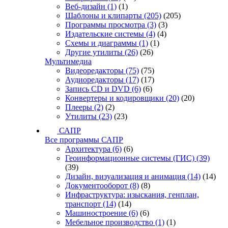
Веб-дизайн
(1)
(1)
Шаблоны и клипарты
(205)
(205)
Программы просмотра
(3)
(3)
Издательские системы
(4)
(4)
Схемы и диаграммы
(1)
(1)
Другие утилиты
(26)
(26)
Мультимедиа
Видеоредакторы
(75)
(75)
Аудиоредакторы
(17)
(17)
Запись CD и DVD
(6)
(6)
Конвертеры и кодировщики
(20)
(20)
Плееры
(2)
(2)
Утилиты
(23)
(23)
САПР
Все программы САПР
Архитектура
(6)
(6)
Геоинформационные системы (ГИС)
(39)
(39)
Дизайн, визуализация и анимация
(14)
(14)
Документооборот
(8)
(8)
Инфраструктура: изыскания, генплан,
транспорт
(14)
(14)
Машиностроение
(6)
(6)
Мебельное производство
(1)
(1)