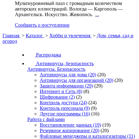
Мультиуровневый пазл с громадным количеством
авторских иллюстраций. Вологда — Каргополь —
Архангельск. Искусство. Живопись.
...
Сообщить о поступлении
Главная
>
Каталог
>
Хобби и увлечения
>
Дом, семья, сад и
огород
Распродажа
Антивирусы, безопасность
Антивирусы. Безопасность
Антивирусы для дома
(20)
(20)
Антивирусы для организаций
(20)
(20)
Защита информации
(29)
(29)
Интернет и Сеть
(8)
(8)
Шифрование
(2)
(2)
Контроль доступа
(24)
(24)
Контроль персонала
(9)
(9)
Другие программы
(16)
(16)
Работа с файлами
Восстановление данных
(19)
(19)
Резервное копирование
(20)
(20)
Файловые менеджеры и каталогизаторы
(11)