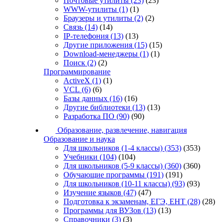
Почтовые утилиты
(23)
(23)
WWW-утилиты
(1)
(1)
Браузеры и утилиты
(2)
(2)
Связь
(14)
(14)
IP-телефония
(13)
(13)
Другие приложения
(15)
(15)
Download-менеджеры
(1)
(1)
Поиск
(2)
(2)
Программирование
ActiveX
(1)
(1)
VCL
(6)
(6)
Базы данных
(16)
(16)
Другие библиотеки
(13)
(13)
Разработка ПО
(90)
(90)
Образование, развлечение, навигация
Образование и наука
Для школьников (1-4 классы)
(353)
(353)
Учебники
(104)
(104)
Для школьников (5-9 классы)
(360)
(360)
Обучающие программы
(191)
(191)
Для школьников (10-11 классы)
(93)
(93)
Изучение языков
(47)
(47)
Подготовка к экзаменам, ЕГЭ, ЕНТ
(28)
(28)
Программы для ВУЗов
(13)
(13)
Справочники
(3)
(3)