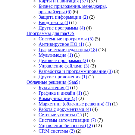
Карты и навигация
(37)
(37)
Бизнес-приложения, менеджеры,
органайзеры
(6)
(6)
Защита информации
(2)
(2)
Ввод текста
(1)
(1)
Другие программы
(4)
(4)
Программы для macOS
Системные программы
(5)
(5)
Антивирусное ПО
(1)
(1)
Графические редакторы
(18)
(18)
Мультимедиа
(1)
(1)
Деловые программы
(3)
(3)
Управление файлами
(3)
(3)
Разработка и программирование
(3)
(3)
Другие приложения
(1)
(1)
Облачные решения (SaaS)
Бухгалтерия
(1)
(1)
Графика и дизайн
(1)
(1)
Коммуникации
(2)
(2)
Маркетинг (облачные решения)
(1)
(1)
Работа с документами
(4)
(4)
Сетевые утилиты
(1)
(1)
Системы автоматизации
(7)
(7)
Управление бизнесом
(12)
(12)
CRM системы
(2)
(2)