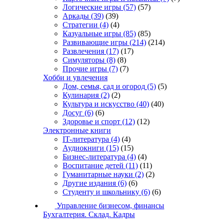
Логические игры
(57)
(57)
Аркады
(39)
(39)
Стратегии
(4)
(4)
Казуальные игры
(85)
(85)
Развивающие игры
(214)
(214)
Развлечения
(17)
(17)
Симуляторы
(8)
(8)
Прочие игры
(7)
(7)
Хобби и увлечения
Дом, семья, сад и огород
(5)
(5)
Кулинария
(2)
(2)
Культура и искусство
(40)
(40)
Досуг
(6)
(6)
Здоровье и спорт
(12)
(12)
Электронные книги
IT-литература
(4)
(4)
Аудиокниги
(15)
(15)
Бизнес-литература
(4)
(4)
Воспитание детей
(11)
(11)
Гуманитарные науки
(2)
(2)
Другие издания
(6)
(6)
Студенту и школьнику
(6)
(6)
Управление бизнесом, финансы
Бухгалтерия. Склад. Кадры