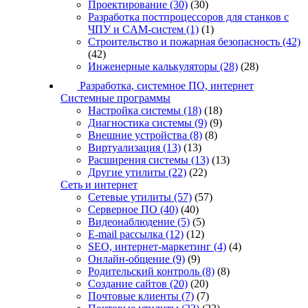
Проектирование
(30)
(30)
Разработка постпроцессоров для станков с
ЧПУ и CAM-систем
(1)
(1)
Строительство и пожарная безопасность
(42)
(42)
Инженерные калькуляторы
(28)
(28)
Разработка, системное ПО, интернет
Системные программы
Настройка системы
(18)
(18)
Диагностика системы
(9)
(9)
Внешние устройства
(8)
(8)
Виртуализация
(13)
(13)
Расширения системы
(13)
(13)
Другие утилиты
(22)
(22)
Сеть и интернет
Сетевые утилиты
(57)
(57)
Серверное ПО
(40)
(40)
Видеонаблюдение
(5)
(5)
E-mail рассылка
(12)
(12)
SEO, интернет-маркетинг
(4)
(4)
Онлайн-общение
(9)
(9)
Родительский контроль
(8)
(8)
Создание сайтов
(20)
(20)
Почтовые клиенты
(7)
(7)