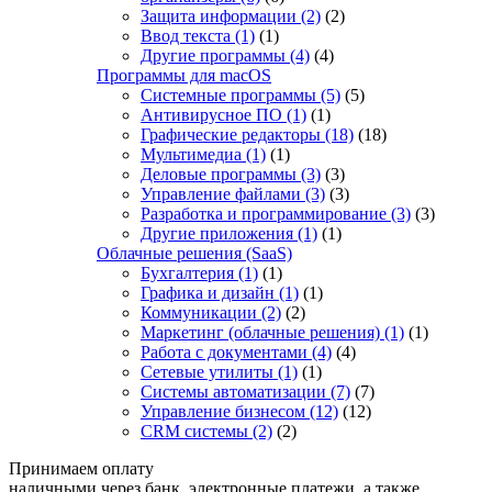
Защита информации
(2)
(2)
Ввод текста
(1)
(1)
Другие программы
(4)
(4)
Программы для macOS
Системные программы
(5)
(5)
Антивирусное ПО
(1)
(1)
Графические редакторы
(18)
(18)
Мультимедиа
(1)
(1)
Деловые программы
(3)
(3)
Управление файлами
(3)
(3)
Разработка и программирование
(3)
(3)
Другие приложения
(1)
(1)
Облачные решения (SaaS)
Бухгалтерия
(1)
(1)
Графика и дизайн
(1)
(1)
Коммуникации
(2)
(2)
Маркетинг (облачные решения)
(1)
(1)
Работа с документами
(4)
(4)
Сетевые утилиты
(1)
(1)
Системы автоматизации
(7)
(7)
Управление бизнесом
(12)
(12)
CRM системы
(2)
(2)
Принимаем оплату
наличными через банк, электронные платежи, а также