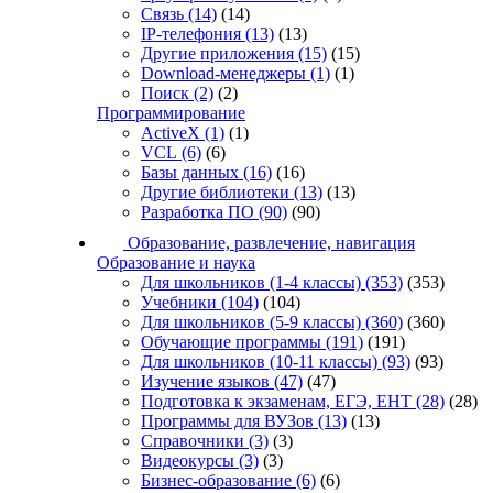
Связь
(14)
(14)
IP-телефония
(13)
(13)
Другие приложения
(15)
(15)
Download-менеджеры
(1)
(1)
Поиск
(2)
(2)
Программирование
ActiveX
(1)
(1)
VCL
(6)
(6)
Базы данных
(16)
(16)
Другие библиотеки
(13)
(13)
Разработка ПО
(90)
(90)
Образование, развлечение, навигация
Образование и наука
Для школьников (1-4 классы)
(353)
(353)
Учебники
(104)
(104)
Для школьников (5-9 классы)
(360)
(360)
Обучающие программы
(191)
(191)
Для школьников (10-11 классы)
(93)
(93)
Изучение языков
(47)
(47)
Подготовка к экзаменам, ЕГЭ, ЕНТ
(28)
(28)
Программы для ВУЗов
(13)
(13)
Справочники
(3)
(3)
Видеокурсы
(3)
(3)
Бизнес-образование
(6)
(6)