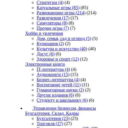
Стратегии
(4)
(4)
Казуальные игры
(85)
(85)
Развивающие игры
(214)
(214)
Развлечения
(17)
(17)
Симуляторы
(8)
(8)
Прочие игры
(7)
(7)
Хобби и увлечения
Дом, семья, сад и огород
(5)
(5)
Кулинария
(2)
(2)
Культура и искусство
(40)
(40)
Досуг
(6)
(6)
Здоровье и спорт
(12)
(12)
Электронные книги
IT-литература
(4)
(4)
Аудиокниги
(15)
(15)
Бизнес-литература
(4)
(4)
Воспитание детей
(11)
(11)
Гуманитарные науки
(2)
(2)
Другие издания
(6)
(6)
Студенту и школьнику
(6)
(6)
Управление бизнесом, финансы
Бухгалтерия. Склад. Кадры
Бухгалтерия
(23)
(23)
Торговля
(27)
(27)