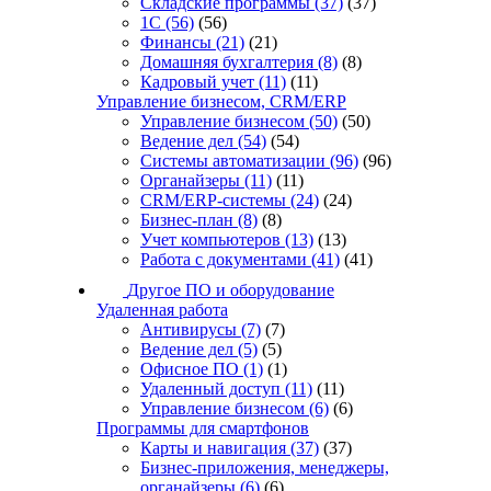
Складские программы
(37)
(37)
1С
(56)
(56)
Финансы
(21)
(21)
Домашняя бухгалтерия
(8)
(8)
Кадровый учет
(11)
(11)
Управление бизнесом, CRM/ERP
Управление бизнесом
(50)
(50)
Ведение дел
(54)
(54)
Системы автоматизации
(96)
(96)
Органайзеры
(11)
(11)
CRM/ERP-системы
(24)
(24)
Бизнес-план
(8)
(8)
Учет компьютеров
(13)
(13)
Работа с документами
(41)
(41)
Другое ПО и оборудование
Удаленная работа
Антивирусы
(7)
(7)
Ведение дел
(5)
(5)
Офисное ПО
(1)
(1)
Удаленный доступ
(11)
(11)
Управление бизнесом
(6)
(6)
Программы для смартфонов
Карты и навигация
(37)
(37)
Бизнес-приложения, менеджеры,
органайзеры
(6)
(6)