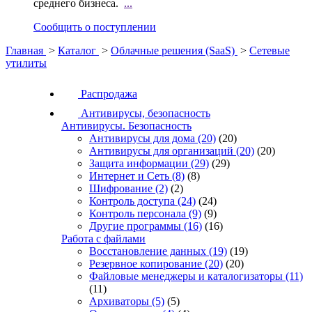
среднего бизнеса.
...
Сообщить о поступлении
Главная
>
Каталог
>
Облачные решения (SaaS)
>
Сетевые
утилиты
Распродажа
Антивирусы, безопасность
Антивирусы. Безопасность
Антивирусы для дома
(20)
(20)
Антивирусы для организаций
(20)
(20)
Защита информации
(29)
(29)
Интернет и Сеть
(8)
(8)
Шифрование
(2)
(2)
Контроль доступа
(24)
(24)
Контроль персонала
(9)
(9)
Другие программы
(16)
(16)
Работа с файлами
Восстановление данных
(19)
(19)
Резервное копирование
(20)
(20)
Файловые менеджеры и каталогизаторы
(11)
(11)
Архиваторы
(5)
(5)