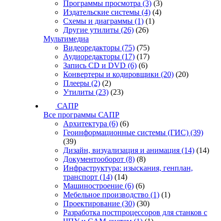
Программы просмотра
(3)
(3)
Издательские системы
(4)
(4)
Схемы и диаграммы
(1)
(1)
Другие утилиты
(26)
(26)
Мультимедиа
Видеоредакторы
(75)
(75)
Аудиоредакторы
(17)
(17)
Запись CD и DVD
(6)
(6)
Конвертеры и кодировщики
(20)
(20)
Плееры
(2)
(2)
Утилиты
(23)
(23)
САПР
Все программы САПР
Архитектура
(6)
(6)
Геоинформационные системы (ГИС)
(39)
(39)
Дизайн, визуализация и анимация
(14)
(14)
Документооборот
(8)
(8)
Инфраструктура: изыскания, генплан,
транспорт
(14)
(14)
Машиностроение
(6)
(6)
Мебельное производство
(1)
(1)
Проектирование
(30)
(30)
Разработка постпроцессоров для станков с