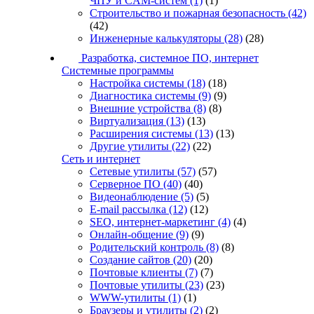
ЧПУ и CAM-систем
(1)
(1)
Строительство и пожарная безопасность
(42)
(42)
Инженерные калькуляторы
(28)
(28)
Разработка, системное ПО, интернет
Системные программы
Настройка системы
(18)
(18)
Диагностика системы
(9)
(9)
Внешние устройства
(8)
(8)
Виртуализация
(13)
(13)
Расширения системы
(13)
(13)
Другие утилиты
(22)
(22)
Сеть и интернет
Сетевые утилиты
(57)
(57)
Серверное ПО
(40)
(40)
Видеонаблюдение
(5)
(5)
E-mail рассылка
(12)
(12)
SEO, интернет-маркетинг
(4)
(4)
Онлайн-общение
(9)
(9)
Родительский контроль
(8)
(8)
Создание сайтов
(20)
(20)
Почтовые клиенты
(7)
(7)
Почтовые утилиты
(23)
(23)
WWW-утилиты
(1)
(1)
Браузеры и утилиты
(2)
(2)