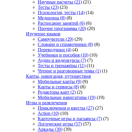
Научные расчеты
(21)
(21)
Тесты
(23)
(23)
Психология, тесты
(14)
(14)
Медицина
(8)
(8)
Расписание занятий
(6)
(6)
Прочие программы
(20)
(20)
Изучение языков
Самоучители
(29)
(29)
Словари и справочники
(8)
(8)
Переводчики
(4)
(4)
Учебники и пособия
(10)
(10)
Аудио и видеокурсы
(7)
(7)
Тесты и тренажёры
(11)
(11)
Чтение и разговорные темы
(1)
(1)
Карты, навигация, путешествия
Мобильные карты
(9)
(9)
Карты и сервисы
(8)
(8)
Редакторы карт
(2)
(2)
Мобильные навигаторы
(19)
(19)
Игры и развлечения
Приключения и квесты
(27)
(27)
Action
(10)
(10)
Карточные игры и пасьянсы
(7)
(7)
Логические игры
(57)
(57)
Аркады
(39)
(39)