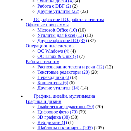
Очистка диска
(4)
(4)
Работа с DBF
(2)
(2)
Другие утилиты
(22)
(22)
ОС, офисное ПО, работа с текстом
Офисные программы
Microsoft Office
(10)
(10)
Утилиты для Excel
(13)
(13)
Другое офисное ПО
(37)
(37)
Операционные системы
ОС Windows
(4)
(4)
ОС Linux & Unix
(7)
(7)
Работа с текстом
Распознавание текста и речи
(12)
(12)
Текстовые редакторы
(20)
(20)
Переводчики
(3)
(3)
Конвертеры
(6)
(6)
Другие утилиты
(14)
(14)
Графика, дизайн, мультимедиа
Графика и дизайн
Графические редакторы
(70)
(70)
Цифровое фото
(79)
(79)
3D графика
(38)
(38)
Веб-дизайн
(1)
(1)
Шаблоны и клипарты
(205)
(205)