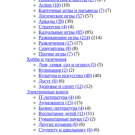
Action
(10)
(10)
Карточные игры и пасьянсы
(7)
(7)
Логические игры
(57)
(57)
Аркады
(39)
(39)
Стратегии
(4)
(4)
Казуальные игры
(85)
(85)
Развивающие игры
(214)
(214)
Развлечения
(17)
(17)
Симуляторы
(8)
(8)
Прочие игры
(7)
(7)
Хобби и увлечения
Дом, семья, сад и огород
(5)
(5)
Кулинария
(2)
(2)
Культура и искусство
(40)
(40)
Досуг
(6)
(6)
Здоровье и спорт
(12)
(12)
Электронные книги
IT-литература
(4)
(4)
Аудиокниги
(15)
(15)
Бизнес-литература
(4)
(4)
Воспитание детей
(11)
(11)
Гуманитарные науки
(2)
(2)
Другие издания
(6)
(6)
Студенту и школьнику
(6)
(6)