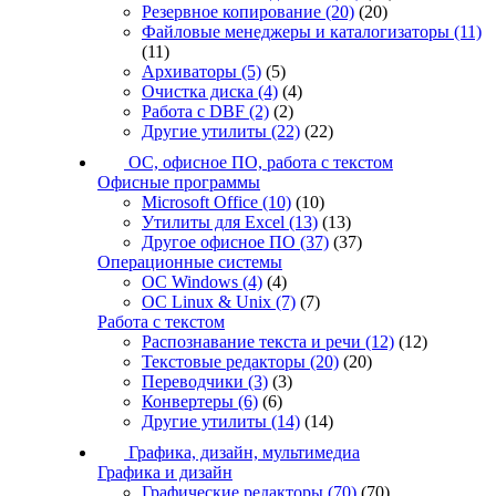
Резервное копирование
(20)
(20)
Файловые менеджеры и каталогизаторы
(11)
(11)
Архиваторы
(5)
(5)
Очистка диска
(4)
(4)
Работа с DBF
(2)
(2)
Другие утилиты
(22)
(22)
ОС, офисное ПО, работа с текстом
Офисные программы
Microsoft Office
(10)
(10)
Утилиты для Excel
(13)
(13)
Другое офисное ПО
(37)
(37)
Операционные системы
ОС Windows
(4)
(4)
ОС Linux & Unix
(7)
(7)
Работа с текстом
Распознавание текста и речи
(12)
(12)
Текстовые редакторы
(20)
(20)
Переводчики
(3)
(3)
Конвертеры
(6)
(6)
Другие утилиты
(14)
(14)
Графика, дизайн, мультимедиа
Графика и дизайн
Графические редакторы
(70)
(70)