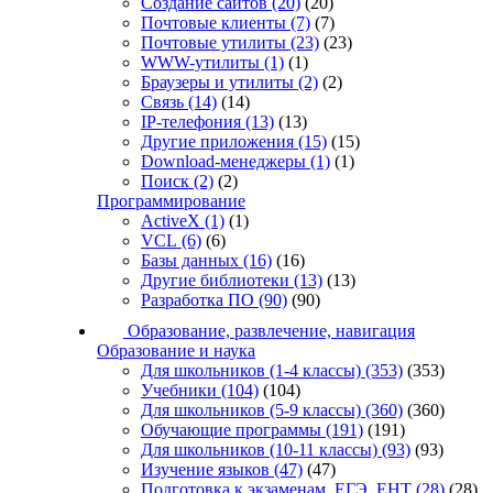
Создание сайтов
(20)
(20)
Почтовые клиенты
(7)
(7)
Почтовые утилиты
(23)
(23)
WWW-утилиты
(1)
(1)
Браузеры и утилиты
(2)
(2)
Связь
(14)
(14)
IP-телефония
(13)
(13)
Другие приложения
(15)
(15)
Download-менеджеры
(1)
(1)
Поиск
(2)
(2)
Программирование
ActiveX
(1)
(1)
VCL
(6)
(6)
Базы данных
(16)
(16)
Другие библиотеки
(13)
(13)
Разработка ПО
(90)
(90)
Образование, развлечение, навигация
Образование и наука
Для школьников (1-4 классы)
(353)
(353)
Учебники
(104)
(104)
Для школьников (5-9 классы)
(360)
(360)
Обучающие программы
(191)
(191)
Для школьников (10-11 классы)
(93)
(93)
Изучение языков
(47)
(47)
Подготовка к экзаменам, ЕГЭ, ЕНТ
(28)
(28)