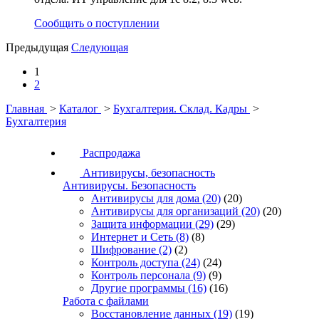
Сообщить о поступлении
Предыдущая
Следующая
1
2
Главная
>
Каталог
>
Бухгалтерия. Склад. Кадры
>
Бухгалтерия
Распродажа
Антивирусы, безопасность
Антивирусы. Безопасность
Антивирусы для дома
(20)
(20)
Антивирусы для организаций
(20)
(20)
Защита информации
(29)
(29)
Интернет и Сеть
(8)
(8)
Шифрование
(2)
(2)
Контроль доступа
(24)
(24)
Контроль персонала
(9)
(9)
Другие программы
(16)
(16)
Работа с файлами
Восстановление данных
(19)
(19)