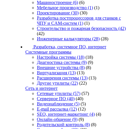
Машиностроение
(6)
(6)
Мебельное производство
(1)
(1)
Проектирование
(30)
(30)
Разработка постпроцессоров для станков с
ЧПУ и CAM-систем
(1)
(1)
Строительство и пожарная безопасность
(42)
(42)
Инженерные калькуляторы
(28)
(28)
Разработка, системное ПО, интернет
Системные программы
Настройка системы
(18)
(18)
Диагностика системы
(9)
(9)
Внешние устройства
(8)
(8)
Виртуализация
(13)
(13)
Расширения системы
(13)
(13)
Другие утилиты
(22)
(22)
Сеть и интернет
Сетевые утилиты
(57)
(57)
Серверное ПО
(40)
(40)
Видеонаблюдение
(5)
(5)
E-mail рассылка
(12)
(12)
SEO, интернет-маркетинг
(4)
(4)
Онлайн-общение
(9)
(9)
Родительский контроль
(8)
(8)