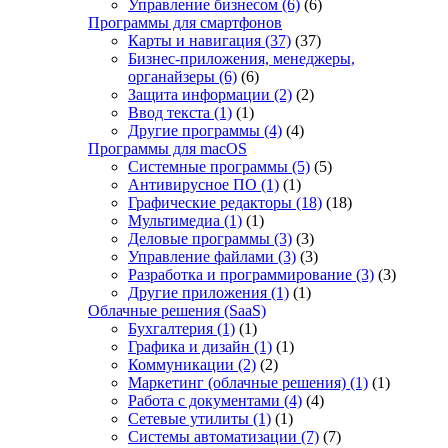
Управление бизнесом
(6)
(6)
Программы для смартфонов
Карты и навигация
(37)
(37)
Бизнес-приложения, менеджеры,
органайзеры
(6)
(6)
Защита информации
(2)
(2)
Ввод текста
(1)
(1)
Другие программы
(4)
(4)
Программы для macOS
Системные программы
(5)
(5)
Антивирусное ПО
(1)
(1)
Графические редакторы
(18)
(18)
Мультимедиа
(1)
(1)
Деловые программы
(3)
(3)
Управление файлами
(3)
(3)
Разработка и программирование
(3)
(3)
Другие приложения
(1)
(1)
Облачные решения (SaaS)
Бухгалтерия
(1)
(1)
Графика и дизайн
(1)
(1)
Коммуникации
(2)
(2)
Маркетинг (облачные решения)
(1)
(1)
Работа с документами
(4)
(4)
Сетевые утилиты
(1)
(1)
Системы автоматизации
(7)
(7)