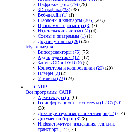
Цифровое фото
(79)
(79)
3D графика
(38)
(38)
Веб-дизайн
(1)
(1)
Шаблоны и клипарты
(205)
(205)
Программы просмотра
(3)
(3)
Издательские системы
(4)
(4)
Схемы и диаграммы
(1)
(1)
Другие утилиты
(26)
(26)
Мультимедиа
Видеоредакторы
(75)
(75)
Аудиоредакторы
(17)
(17)
Запись CD и DVD
(6)
(6)
Конвертеры и кодировщики
(20)
(20)
Плееры
(2)
(2)
Утилиты
(23)
(23)
САПР
Все программы САПР
Архитектура
(6)
(6)
Геоинформационные системы (ГИС)
(39)
(39)
Дизайн, визуализация и анимация
(14)
(14)
Документооборот
(8)
(8)
Инфраструктура: изыскания, генплан,
транспорт
(14)
(14)