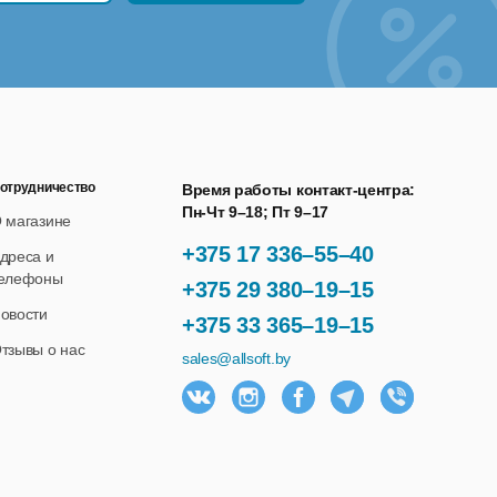
чевым метрикам предприятия.
отрудничество
Время работы контакт-центра:
Пн-Чт 9–18; Пт 9–17
 магазине
+375 17 336–55–40
дреса и
елефоны
+375 29 380–19–15
овости
+375 33 365–19–15
тзывы о нас
sales@allsoft.by
и производственных мощностей и повысить