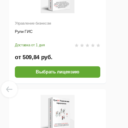
Бла
Управление бизнесом
про
Рули ГИС
Пла
Для
Доставка от 1 дня
от 509,84 руб.
о
п
Выбрать лицензию
р
у
с
Сис