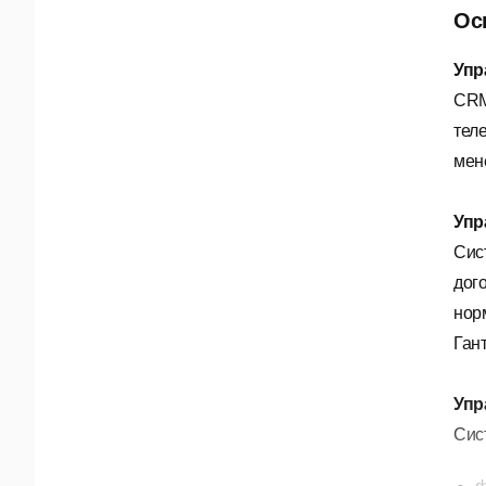
Ос
Упр
CRM
тел
мен
Упр
Сис
дог
нор
Гант
Упр
Сис