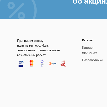
об акция
о
ф
Даш
Ана
Каталог
Принимаем оплату
Фун
наличными через банк,
Каталог
электронные платежи, а также
программ
о
безналичный расчет.
Разработчики
в
п
р
Бла
про