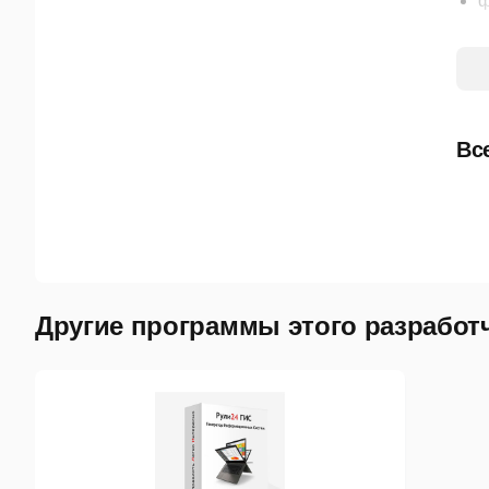
ф
с
о
с
Вс
Фун
про
Пла
Для
Другие программы этого разработ
п
ф
к
у