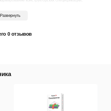
ормирование конструкторских спецификаций;
оздание технологических карт;
Развернуть
пределение состава материалов, трудозатрат и оборудования
огласование технологической документации.
его 0 отзывов
кционал позволяет автоматизировать процесс подготовки и со
изводство.
нирование заказного производства
 предприятий, работающих под конкретные заказы, предусмот
чика
ланирование загрузки производственных участков;
ормирование графика выполнения заказов;
онтроль обеспечения материалами и комплектующими;
чёт фактических сроков выполнения заказов.