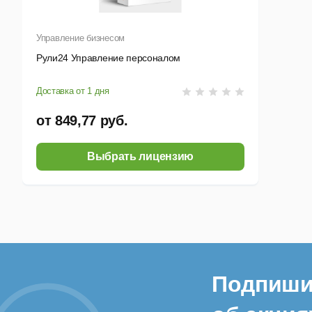
про
Кон
Управление бизнесом
Сис
Рули24 Управление персоналом
р
Доставка от 1 дня
у
от 849,77 руб.
к
Выбрать лицензию
а
Ана
Вст
с
Подпиши
в