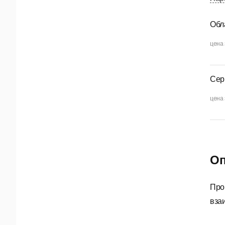
Обл
цена 
Сер
цена 
Оп
Про
вза