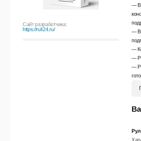
—
В
кон
под
Сайт разработчика:
https://ruli24.ru/
—
В
под
—
К
—
Р
—
Р
гот
Ва
Рул
Хар