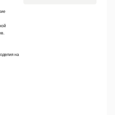
кие
кой
ов.
изделия на