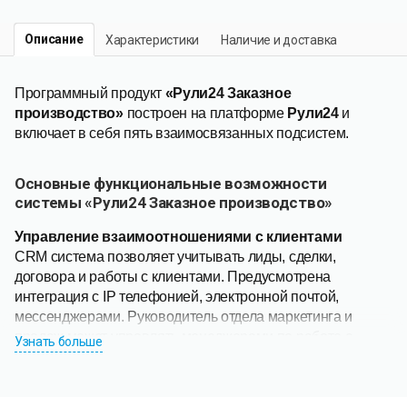
Описание
Характеристики
Наличие и доставка
Программный продукт
«Рули24 Заказное
производство»
построен на платформе
Рули24
и
включает в себя пять взаимосвязанных подсистем.
Основные функциональные возможности
системы
«
Рули24 Заказное производство
»
Управление взаимоотношениями с клиентами
CRM система позволяет учитывать лиды, сделки,
договора и работы с клиентами. Предусмотрена
интеграция с IP телефонией, электронной почтой,
мессенджерами. Руководитель отдела маркетинга и
продаж может управлять менеджерами по работе с
Узнать больше
клиентами.
Управление проектами заказов