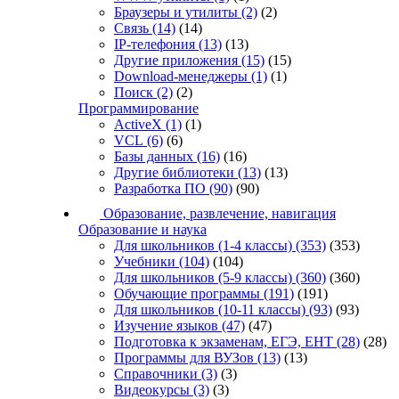
Браузеры и утилиты
(2)
(2)
Связь
(14)
(14)
IP-телефония
(13)
(13)
Другие приложения
(15)
(15)
Download-менеджеры
(1)
(1)
Поиск
(2)
(2)
Программирование
ActiveX
(1)
(1)
VCL
(6)
(6)
Базы данных
(16)
(16)
Другие библиотеки
(13)
(13)
Разработка ПО
(90)
(90)
Образование, развлечение, навигация
Образование и наука
Для школьников (1-4 классы)
(353)
(353)
Учебники
(104)
(104)
Для школьников (5-9 классы)
(360)
(360)
Обучающие программы
(191)
(191)
Для школьников (10-11 классы)
(93)
(93)
Изучение языков
(47)
(47)
Подготовка к экзаменам, ЕГЭ, ЕНТ
(28)
(28)
Программы для ВУЗов
(13)
(13)
Справочники
(3)
(3)
Видеокурсы
(3)
(3)