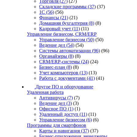
Торговля
(27)
(27)
Складские программы
(37)
(37)
1С
(56)
(56)
Финансы
(21)
(21)
Домашняя бухгалтерия
(8)
(8)
Кадровый учет
(11)
(11)
Управление бизнесом, CRM/ERP
Управление бизнесом
(50)
(50)
Ведение дел
(54)
(54)
Системы автоматизации
(96)
(96)
Органайзеры
(8)
(8)
CRM/ERP-системы
(24)
(24)
Бизнес-план
(8)
(8)
Учет компьютеров
(13)
(13)
Работа с документами
(41)
(41)
Другое ПО и оборудование
Удаленная работа
Антивирусы
(7)
(7)
Ведение дел
(3)
(3)
Офисное ПО
(1)
(1)
Удаленный доступ
(11)
(11)
Управление бизнесом
(6)
(6)
Программы для смартфонов
Карты и навигация
(37)
(37)
Бизнес-приложения, менеджеры,