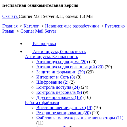
Бесплатная ознакомительная версия
Скачать
Courier Mail Server 3.11, объём: 1,3 МБ
Главная
>
Каталог
>
Независимые разработчики
>
Ругаленко
Роман
>
Courier Mail Server
Распродажа
Антивирусы, безопасность
Антивирусы. Безопасность
Антивирусы для дома
(20)
(20)
Антивирусы для организаций
(20)
(20)
Защита информации
(29)
(29)
Интернет и Сеть
(8)
(8)
Шифрование
(2)
(2)
Контроль доступа
(24)
(24)
Контроль персонала
(9)
(9)
Другие программы
(16)
(16)
Работа с файлами
Восстановление данных
(19)
(19)
Резервное копирование
(20)
(20)
Файловые менеджеры и каталогизаторы
(11)
(11)