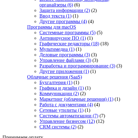
органайзеры
(6)
(6)
Защита информации
(2)
(2)
Ввод текста
(1)
(1)
Другие программы
(4)
(4)
Программы для macOS
Системные программы
(5)
(5)
Антивирусное ПО
(1)
(1)
Графические редакторы
(18)
(18)
Мультимедиа
(1)
(1)
Деловые программы
(3)
(3)
Управление файлами
(3)
(3)
Разработка и программирование
(3)
(3)
Другие приложения
(1)
(1)
Облачные решения (SaaS)
Бухгалтерия
(1)
(1)
Графика и дизайн
(1)
(1)
Коммуникации
(2)
(2)
Маркетинг (облачные решения)
(1)
(1)
Работа с документами
(4)
(4)
Сетевые утилиты
(1)
(1)
Системы автоматизации
(7)
(7)
Управление бизнесом
(12)
(12)
CRM системы
(2)
(2)
Принимаем оплату