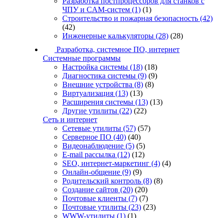
Разработка постпроцессоров для станков с
ЧПУ и CAM-систем
(1)
(1)
Строительство и пожарная безопасность
(42)
(42)
Инженерные калькуляторы
(28)
(28)
Разработка, системное ПО, интернет
Системные программы
Настройка системы
(18)
(18)
Диагностика системы
(9)
(9)
Внешние устройства
(8)
(8)
Виртуализация
(13)
(13)
Расширения системы
(13)
(13)
Другие утилиты
(22)
(22)
Сеть и интернет
Сетевые утилиты
(57)
(57)
Серверное ПО
(40)
(40)
Видеонаблюдение
(5)
(5)
E-mail рассылка
(12)
(12)
SEO, интернет-маркетинг
(4)
(4)
Онлайн-общение
(9)
(9)
Родительский контроль
(8)
(8)
Создание сайтов
(20)
(20)
Почтовые клиенты
(7)
(7)
Почтовые утилиты
(23)
(23)
WWW-утилиты
(1)
(1)