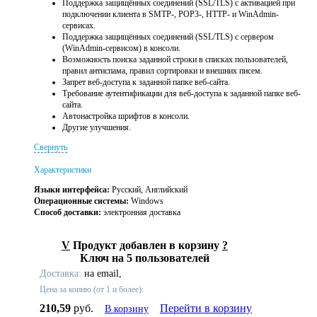
Поддержка защищённых соединений (SSL/TLS) с активацией при
подключении клиента в SMTP-, POP3-, HTTP- и WinAdmin-
сервисах.
Поддержка защищённых соединений (SSL/TLS) с сервером
(WinAdmin-сервисом) в консоли.
Возможность поиска заданной строки в списках пользователей,
правил антиспама, правил сортировки и внешних писем.
Запрет веб-доступа к заданной папке веб-сайта.
Требование аутентификации для веб-доступа к заданной папке веб-
сайта.
Автонастройка шрифтов в консоли.
Другие улучшения.
Свернуть
Характеристики
Языки интерфейса:
Русский, Английский
Операционные системы:
Windows
Способ доставки:
электронная доставка
V
Продукт добавлен в корзину
?
Ключ на 5 пользователей
Доставка:
на email,
Цена за копию (от 1 и более):
210,59
руб.
Перейти в корзину
В корзину