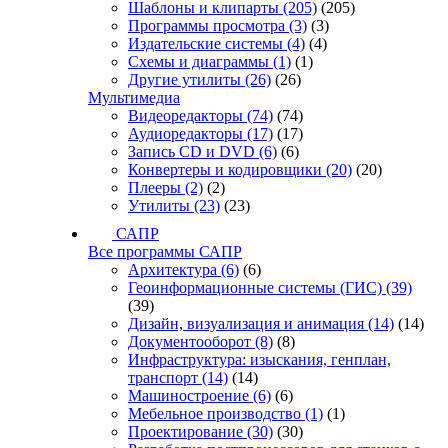
Шаблоны и клипарты
(205)
(205)
Программы просмотра
(3)
(3)
Издательские системы
(4)
(4)
Схемы и диаграммы
(1)
(1)
Другие утилиты
(26)
(26)
Мультимедиа
Видеоредакторы
(74)
(74)
Аудиоредакторы
(17)
(17)
Запись CD и DVD
(6)
(6)
Конвертеры и кодировщики
(20)
(20)
Плееры
(2)
(2)
Утилиты
(23)
(23)
САПР
Все программы САПР
Архитектура
(6)
(6)
Геоинформационные системы (ГИС)
(39)
(39)
Дизайн, визуализация и анимация
(14)
(14)
Документооборот
(8)
(8)
Инфраструктура: изыскания, генплан,
транспорт
(14)
(14)
Машиностроение
(6)
(6)
Мебельное производство
(1)
(1)
Проектирование
(30)
(30)