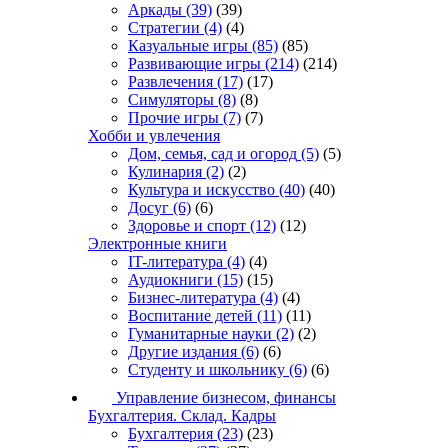
Аркады
(39)
(39)
Стратегии
(4)
(4)
Казуальные игры
(85)
(85)
Развивающие игры
(214)
(214)
Развлечения
(17)
(17)
Симуляторы
(8)
(8)
Прочие игры
(7)
(7)
Хобби и увлечения
Дом, семья, сад и огород
(5)
(5)
Кулинария
(2)
(2)
Культура и искусство
(40)
(40)
Досуг
(6)
(6)
Здоровье и спорт
(12)
(12)
Электронные книги
IT-литература
(4)
(4)
Аудиокниги
(15)
(15)
Бизнес-литература
(4)
(4)
Воспитание детей
(11)
(11)
Гуманитарные науки
(2)
(2)
Другие издания
(6)
(6)
Студенту и школьнику
(6)
(6)
Управление бизнесом, финансы
Бухгалтерия. Склад. Кадры
Бухгалтерия
(23)
(23)