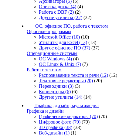
Архиваторы
(5)
(5)
Очистка диска
(4)
(4)
Работа с DBF
(2)
(2)
Другие утилиты
(22)
(22)
ОС, офисное ПО, работа с текстом
Офисные программы
Microsoft Office
(10)
(10)
Утилиты для Excel
(13)
(13)
Другое офисное ПО
(37)
(37)
Операционные системы
ОС Windows
(4)
(4)
ОС Linux & Unix
(7)
(7)
Работа с текстом
Распознавание текста и речи
(12)
(12)
Текстовые редакторы
(20)
(20)
Переводчики
(3)
(3)
Конвертеры
(6)
(6)
Другие утилиты
(14)
(14)
Графика, дизайн, мультимедиа
Графика и дизайн
Графические редакторы
(70)
(70)
Цифровое фото
(79)
(79)
3D графика
(38)
(38)
Веб-дизайн
(1)
(1)