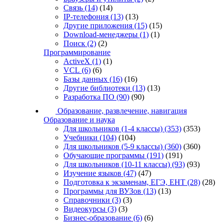
Связь
(14)
(14)
IP-телефония
(13)
(13)
Другие приложения
(15)
(15)
Download-менеджеры
(1)
(1)
Поиск
(2)
(2)
Программирование
ActiveX
(1)
(1)
VCL
(6)
(6)
Базы данных
(16)
(16)
Другие библиотеки
(13)
(13)
Разработка ПО
(90)
(90)
Образование, развлечение, навигация
Образование и наука
Для школьников (1-4 классы)
(353)
(353)
Учебники
(104)
(104)
Для школьников (5-9 классы)
(360)
(360)
Обучающие программы
(191)
(191)
Для школьников (10-11 классы)
(93)
(93)
Изучение языков
(47)
(47)
Подготовка к экзаменам, ЕГЭ, ЕНТ
(28)
(28)
Программы для ВУЗов
(13)
(13)
Справочники
(3)
(3)
Видеокурсы
(3)
(3)
Бизнес-образование
(6)
(6)