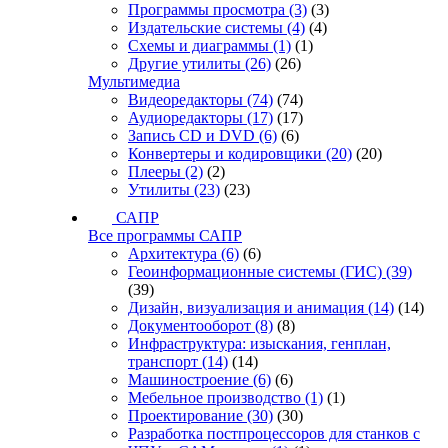
Программы просмотра
(3)
(3)
Издательские системы
(4)
(4)
Схемы и диаграммы
(1)
(1)
Другие утилиты
(26)
(26)
Мультимедиа
Видеоредакторы
(74)
(74)
Аудиоредакторы
(17)
(17)
Запись CD и DVD
(6)
(6)
Конвертеры и кодировщики
(20)
(20)
Плееры
(2)
(2)
Утилиты
(23)
(23)
САПР
Все программы САПР
Архитектура
(6)
(6)
Геоинформационные системы (ГИС)
(39)
(39)
Дизайн, визуализация и анимация
(14)
(14)
Документооборот
(8)
(8)
Инфраструктура: изыскания, генплан,
транспорт
(14)
(14)
Машиностроение
(6)
(6)
Мебельное производство
(1)
(1)
Проектирование
(30)
(30)
Разработка постпроцессоров для станков с