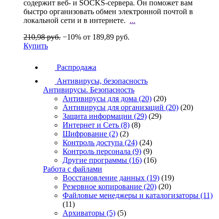
содержит веб- и SOCKS-сервера. Он поможет вам
быстро организовать обмен электронной почтой в
локальной сети и в интернете.
...
210,98 руб.
−10%
от 189,89 руб.
Купить
Распродажа
Антивирусы, безопасность
Антивирусы. Безопасность
Антивирусы для дома
(20)
(20)
Антивирусы для организаций
(20)
(20)
Защита информации
(29)
(29)
Интернет и Сеть
(8)
(8)
Шифрование
(2)
(2)
Контроль доступа
(24)
(24)
Контроль персонала
(9)
(9)
Другие программы
(16)
(16)
Работа с файлами
Восстановление данных
(19)
(19)
Резервное копирование
(20)
(20)
Файловые менеджеры и каталогизаторы
(11)
(11)
Архиваторы
(5)
(5)