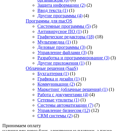
Защита информации
(2)
(2)
Ввод текста
(1)
(1)
Другие программы
(4)
(4)
Программы для macOS
Системные программы
(5)
(5)
Антивирусное ПО
(1)
(1)
Графические редакторы
(18)
(18)
Мультимедиа
(1)
(1)
Деловые программы
(3)
(3)
Управление файлами
(3)
(3)
Разработка и программирование
(3)
(3)
Другие приложения
(1)
(1)
Облачные решения (SaaS)
Бухгалтерия
(1)
(1)
Графика и дизайн
(1)
(1)
Коммуникации
(2)
(2)
Маркетинг (облачные решения)
(1)
(1)
Работа с документами
(4)
(4)
Сетевые утилиты
(1)
(1)
Системы автоматизации
(7)
(7)
Управление бизнесом
(12)
(12)
CRM системы
(2)
(2)
Принимаем оплату
наличными через банк, электронные платежи, а также