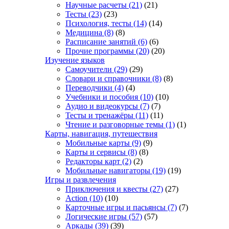
Научные расчеты
(21)
(21)
Тесты
(23)
(23)
Психология, тесты
(14)
(14)
Медицина
(8)
(8)
Расписание занятий
(6)
(6)
Прочие программы
(20)
(20)
Изучение языков
Самоучители
(29)
(29)
Словари и справочники
(8)
(8)
Переводчики
(4)
(4)
Учебники и пособия
(10)
(10)
Аудио и видеокурсы
(7)
(7)
Тесты и тренажёры
(11)
(11)
Чтение и разговорные темы
(1)
(1)
Карты, навигация, путешествия
Мобильные карты
(9)
(9)
Карты и сервисы
(8)
(8)
Редакторы карт
(2)
(2)
Мобильные навигаторы
(19)
(19)
Игры и развлечения
Приключения и квесты
(27)
(27)
Action
(10)
(10)
Карточные игры и пасьянсы
(7)
(7)
Логические игры
(57)
(57)
Аркады
(39)
(39)