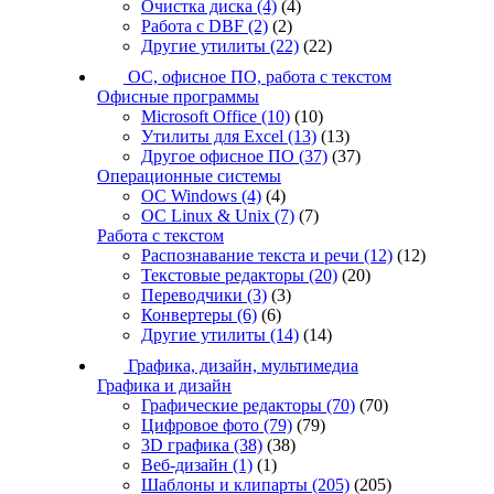
Очистка диска
(4)
(4)
Работа с DBF
(2)
(2)
Другие утилиты
(22)
(22)
ОС, офисное ПО, работа с текстом
Офисные программы
Microsoft Office
(10)
(10)
Утилиты для Excel
(13)
(13)
Другое офисное ПО
(37)
(37)
Операционные системы
ОС Windows
(4)
(4)
ОС Linux & Unix
(7)
(7)
Работа с текстом
Распознавание текста и речи
(12)
(12)
Текстовые редакторы
(20)
(20)
Переводчики
(3)
(3)
Конвертеры
(6)
(6)
Другие утилиты
(14)
(14)
Графика, дизайн, мультимедиа
Графика и дизайн
Графические редакторы
(70)
(70)
Цифровое фото
(79)
(79)
3D графика
(38)
(38)
Веб-дизайн
(1)
(1)
Шаблоны и клипарты
(205)
(205)