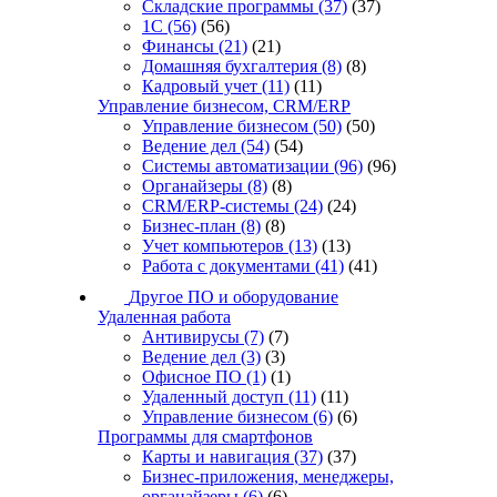
Складские программы
(37)
(37)
1С
(56)
(56)
Финансы
(21)
(21)
Домашняя бухгалтерия
(8)
(8)
Кадровый учет
(11)
(11)
Управление бизнесом, CRM/ERP
Управление бизнесом
(50)
(50)
Ведение дел
(54)
(54)
Системы автоматизации
(96)
(96)
Органайзеры
(8)
(8)
CRM/ERP-системы
(24)
(24)
Бизнес-план
(8)
(8)
Учет компьютеров
(13)
(13)
Работа с документами
(41)
(41)
Другое ПО и оборудование
Удаленная работа
Антивирусы
(7)
(7)
Ведение дел
(3)
(3)
Офисное ПО
(1)
(1)
Удаленный доступ
(11)
(11)
Управление бизнесом
(6)
(6)
Программы для смартфонов
Карты и навигация
(37)
(37)
Бизнес-приложения, менеджеры,
органайзеры
(6)
(6)