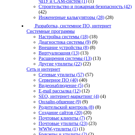
ЧПУ и CAM-систем
(1)
(1)
Строительство и пожарная безопасность
(42)
(42)
Инженерные калькуляторы
(28)
(28)
Разработка, системное ПО, интернет
Системные программы
Настройка системы
(18)
(18)
Диагностика системы
(9)
(9)
Внешние устройства
(8)
(8)
Виртуализация
(13)
(13)
Расширения системы
(13)
(13)
Другие утилиты
(22)
(22)
Сеть и интернет
Сетевые утилиты
(57)
(57)
Серверное ПО
(40)
(40)
Видеонаблюдение
(5)
(5)
E-mail рассылка
(12)
(12)
SEO, интернет-маркетинг
(4)
(4)
Онлайн-общение
(9)
(9)
Родительский контроль
(8)
(8)
Создание сайтов
(20)
(20)
Почтовые клиенты
(7)
(7)
Почтовые утилиты
(23)
(23)
WWW-утилиты
(1)
(1)
Браузеры и утилиты
(2)
(2)