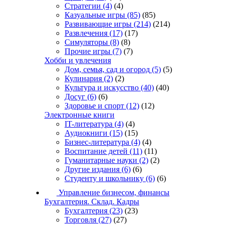
Стратегии
(4)
(4)
Казуальные игры
(85)
(85)
Развивающие игры
(214)
(214)
Развлечения
(17)
(17)
Симуляторы
(8)
(8)
Прочие игры
(7)
(7)
Хобби и увлечения
Дом, семья, сад и огород
(5)
(5)
Кулинария
(2)
(2)
Культура и искусство
(40)
(40)
Досуг
(6)
(6)
Здоровье и спорт
(12)
(12)
Электронные книги
IT-литература
(4)
(4)
Аудиокниги
(15)
(15)
Бизнес-литература
(4)
(4)
Воспитание детей
(11)
(11)
Гуманитарные науки
(2)
(2)
Другие издания
(6)
(6)
Студенту и школьнику
(6)
(6)
Управление бизнесом, финансы
Бухгалтерия. Склад. Кадры
Бухгалтерия
(23)
(23)
Торговля
(27)
(27)