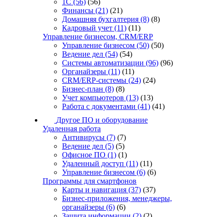
1С
(56)
(56)
Финансы
(21)
(21)
Домашняя бухгалтерия
(8)
(8)
Кадровый учет
(11)
(11)
Управление бизнесом, CRM/ERP
Управление бизнесом
(50)
(50)
Ведение дел
(54)
(54)
Системы автоматизации
(96)
(96)
Органайзеры
(11)
(11)
CRM/ERP-системы
(24)
(24)
Бизнес-план
(8)
(8)
Учет компьютеров
(13)
(13)
Работа с документами
(41)
(41)
Другое ПО и оборудование
Удаленная работа
Антивирусы
(7)
(7)
Ведение дел
(5)
(5)
Офисное ПО
(1)
(1)
Удаленный доступ
(11)
(11)
Управление бизнесом
(6)
(6)
Программы для смартфонов
Карты и навигация
(37)
(37)
Бизнес-приложения, менеджеры,
органайзеры
(6)
(6)
Защита информации
(2)
(2)