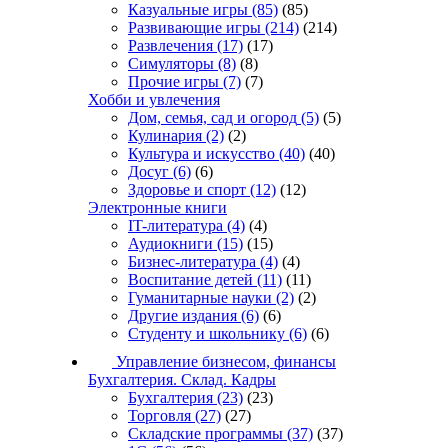
Казуальные игры
(85)
(85)
Развивающие игры
(214)
(214)
Развлечения
(17)
(17)
Симуляторы
(8)
(8)
Прочие игры
(7)
(7)
Хобби и увлечения
Дом, семья, сад и огород
(5)
(5)
Кулинария
(2)
(2)
Культура и искусство
(40)
(40)
Досуг
(6)
(6)
Здоровье и спорт
(12)
(12)
Электронные книги
IT-литература
(4)
(4)
Аудиокниги
(15)
(15)
Бизнес-литература
(4)
(4)
Воспитание детей
(11)
(11)
Гуманитарные науки
(2)
(2)
Другие издания
(6)
(6)
Студенту и школьнику
(6)
(6)
Управление бизнесом, финансы
Бухгалтерия. Склад. Кадры
Бухгалтерия
(23)
(23)
Торговля
(27)
(27)
Складские программы
(37)
(37)