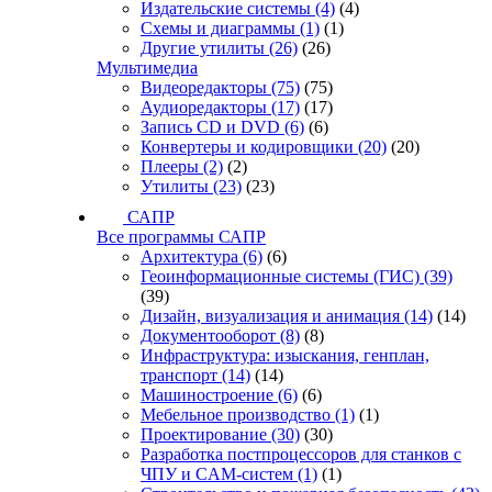
Издательские системы
(4)
(4)
Схемы и диаграммы
(1)
(1)
Другие утилиты
(26)
(26)
Мультимедиа
Видеоредакторы
(75)
(75)
Аудиоредакторы
(17)
(17)
Запись CD и DVD
(6)
(6)
Конвертеры и кодировщики
(20)
(20)
Плееры
(2)
(2)
Утилиты
(23)
(23)
САПР
Все программы САПР
Архитектура
(6)
(6)
Геоинформационные системы (ГИС)
(39)
(39)
Дизайн, визуализация и анимация
(14)
(14)
Документооборот
(8)
(8)
Инфраструктура: изыскания, генплан,
транспорт
(14)
(14)
Машиностроение
(6)
(6)
Мебельное производство
(1)
(1)
Проектирование
(30)
(30)
Разработка постпроцессоров для станков с
ЧПУ и CAM-систем
(1)
(1)