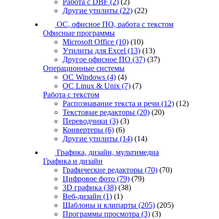
Работа с DBF
(2)
(2)
Другие утилиты
(22)
(22)
ОС, офисное ПО, работа с текстом
Офисные программы
Microsoft Office
(10)
(10)
Утилиты для Excel
(13)
(13)
Другое офисное ПО
(37)
(37)
Операционные системы
ОС Windows
(4)
(4)
ОС Linux & Unix
(7)
(7)
Работа с текстом
Распознавание текста и речи
(12)
(12)
Текстовые редакторы
(20)
(20)
Переводчики
(3)
(3)
Конвертеры
(6)
(6)
Другие утилиты
(14)
(14)
Графика, дизайн, мультимедиа
Графика и дизайн
Графические редакторы
(70)
(70)
Цифровое фото
(79)
(79)
3D графика
(38)
(38)
Веб-дизайн
(1)
(1)
Шаблоны и клипарты
(205)
(205)
Программы просмотра
(3)
(3)