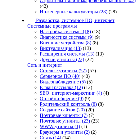
Строительство и пожарная безопасность
(42)
(42)
Инженерные калькуляторы
(28)
(28)
Разработка, системное ПО, интернет
Системные программы
Настройка системы
(18)
(18)
Диагностика системы
(9)
(9)
Внешние устройства
(8)
(8)
Виртуализация
(13)
(13)
Расширения системы
(13)
(13)
Другие утилиты
(22)
(22)
Сеть и интернет
Сетевые утилиты
(57)
(57)
Серверное ПО
(40)
(40)
Видеонаблюдение
(5)
(5)
E-mail рассылка
(12)
(12)
SEO, интернет-маркетинг
(4)
(4)
Онлайн-общение
(9)
(9)
Родительский контроль
(8)
(8)
Создание сайтов
(20)
(20)
Почтовые клиенты
(7)
(7)
Почтовые утилиты
(23)
(23)
WWW-утилиты
(1)
(1)
Браузеры и утилиты
(2)
(2)
Связь
(14)
(14)