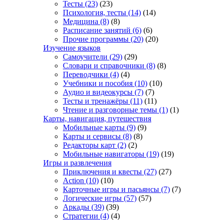
Тесты
(23)
(23)
Психология, тесты
(14)
(14)
Медицина
(8)
(8)
Расписание занятий
(6)
(6)
Прочие программы
(20)
(20)
Изучение языков
Самоучители
(29)
(29)
Словари и справочники
(8)
(8)
Переводчики
(4)
(4)
Учебники и пособия
(10)
(10)
Аудио и видеокурсы
(7)
(7)
Тесты и тренажёры
(11)
(11)
Чтение и разговорные темы
(1)
(1)
Карты, навигация, путешествия
Мобильные карты
(9)
(9)
Карты и сервисы
(8)
(8)
Редакторы карт
(2)
(2)
Мобильные навигаторы
(19)
(19)
Игры и развлечения
Приключения и квесты
(27)
(27)
Action
(10)
(10)
Карточные игры и пасьянсы
(7)
(7)
Логические игры
(57)
(57)
Аркады
(39)
(39)
Стратегии
(4)
(4)