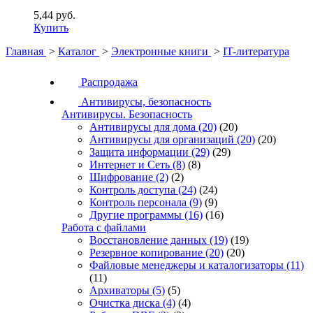
5,44 руб.
Купить
Главная
>
Каталог
>
Электронные книги
>
IT-литература
Распродажа
Антивирусы, безопасность
Антивирусы. Безопасность
Антивирусы для дома
(20)
(20)
Антивирусы для организаций
(20)
(20)
Защита информации
(29)
(29)
Интернет и Сеть
(8)
(8)
Шифрование
(2)
(2)
Контроль доступа
(24)
(24)
Контроль персонала
(9)
(9)
Другие программы
(16)
(16)
Работа с файлами
Восстановление данных
(19)
(19)
Резервное копирование
(20)
(20)
Файловые менеджеры и каталогизаторы
(11)
(11)
Архиваторы
(5)
(5)
Очистка диска
(4)
(4)