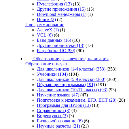
IP-телефония
(13)
(13)
Другие приложения
(15)
(15)
Download-менеджеры
(1)
(1)
Поиск
(2)
(2)
Программирование
ActiveX
(1)
(1)
VCL
(6)
(6)
Базы данных
(16)
(16)
Другие библиотеки
(13)
(13)
Разработка ПО
(90)
(90)
Образование, развлечение, навигация
Образование и наука
Для школьников (1-4 классы)
(353)
(353)
Учебники
(104)
(104)
Для школьников (5-9 классы)
(360)
(360)
Обучающие программы
(191)
(191)
Для школьников (10-11 классы)
(93)
(93)
Изучение языков
(47)
(47)
Подготовка к экзаменам, ЕГЭ, ЕНТ
(28)
(28)
Программы для ВУЗов
(13)
(13)
Справочники
(3)
(3)
Видеокурсы
(3)
(3)
Бизнес-образование
(6)
(6)
Научные расчеты
(21)
(21)