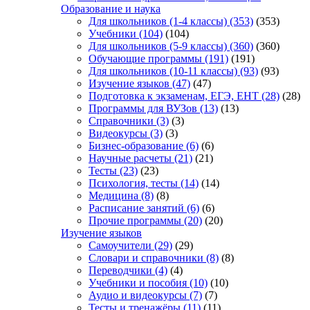
Образование и наука
Для школьников (1-4 классы)
(353)
(353)
Учебники
(104)
(104)
Для школьников (5-9 классы)
(360)
(360)
Обучающие программы
(191)
(191)
Для школьников (10-11 классы)
(93)
(93)
Изучение языков
(47)
(47)
Подготовка к экзаменам, ЕГЭ, ЕНТ
(28)
(28)
Программы для ВУЗов
(13)
(13)
Справочники
(3)
(3)
Видеокурсы
(3)
(3)
Бизнес-образование
(6)
(6)
Научные расчеты
(21)
(21)
Тесты
(23)
(23)
Психология, тесты
(14)
(14)
Медицина
(8)
(8)
Расписание занятий
(6)
(6)
Прочие программы
(20)
(20)
Изучение языков
Самоучители
(29)
(29)
Словари и справочники
(8)
(8)
Переводчики
(4)
(4)
Учебники и пособия
(10)
(10)
Аудио и видеокурсы
(7)
(7)
Тесты и тренажёры
(11)
(11)