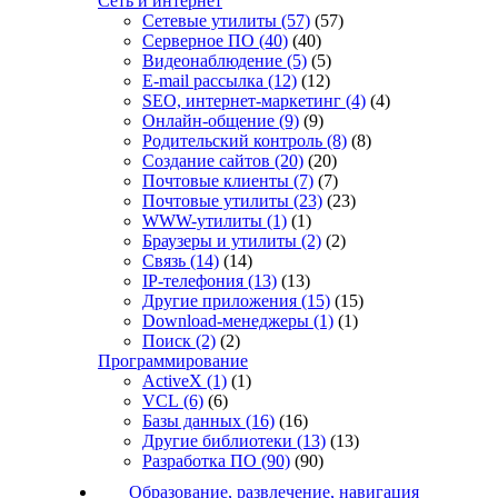
Сеть и интернет
Сетевые утилиты
(57)
(57)
Серверное ПО
(40)
(40)
Видеонаблюдение
(5)
(5)
E-mail рассылка
(12)
(12)
SEO, интернет-маркетинг
(4)
(4)
Онлайн-общение
(9)
(9)
Родительский контроль
(8)
(8)
Создание сайтов
(20)
(20)
Почтовые клиенты
(7)
(7)
Почтовые утилиты
(23)
(23)
WWW-утилиты
(1)
(1)
Браузеры и утилиты
(2)
(2)
Связь
(14)
(14)
IP-телефония
(13)
(13)
Другие приложения
(15)
(15)
Download-менеджеры
(1)
(1)
Поиск
(2)
(2)
Программирование
ActiveX
(1)
(1)
VCL
(6)
(6)
Базы данных
(16)
(16)
Другие библиотеки
(13)
(13)
Разработка ПО
(90)
(90)
Образование, развлечение, навигация