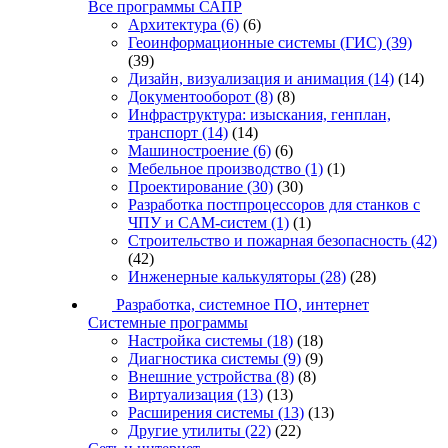
Все программы САПР
Архитектура
(6)
(6)
Геоинформационные системы (ГИС)
(39)
(39)
Дизайн, визуализация и анимация
(14)
(14)
Документооборот
(8)
(8)
Инфраструктура: изыскания, генплан,
транспорт
(14)
(14)
Машиностроение
(6)
(6)
Мебельное производство
(1)
(1)
Проектирование
(30)
(30)
Разработка постпроцессоров для станков с
ЧПУ и CAM-систем
(1)
(1)
Строительство и пожарная безопасность
(42)
(42)
Инженерные калькуляторы
(28)
(28)
Разработка, системное ПО, интернет
Системные программы
Настройка системы
(18)
(18)
Диагностика системы
(9)
(9)
Внешние устройства
(8)
(8)
Виртуализация
(13)
(13)
Расширения системы
(13)
(13)
Другие утилиты
(22)
(22)