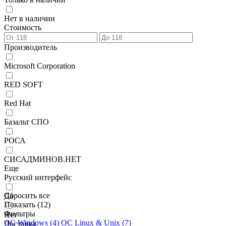
Нет в наличии
Стоимость
Производитель
Microsoft Corporation
RED SOFT
Red Hat
Базальт СПО
РОСА
СИСАДМИНОВ.НЕТ
Еще
Русский интерфейс
Сбросить все
Да
Показать (
12
)
Фильтры
Нет
ОС Windows
(4)
ОС Linux & Unix
(7)
Доставка