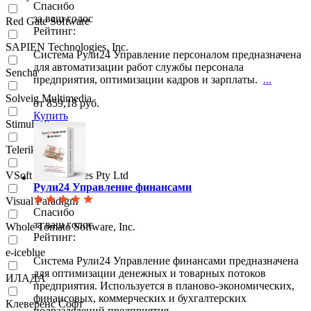
Спасибо
за ваш голос
Red Gate Software
Рейтинг:
SAPIEN Technologies, Inc.
Система Рули24 Управление персоналом предназначена
для автоматизации работ службы персонала
Sencha
предприятия, оптимизации кадров и зарплаты.
...
Solveig Multimedia
от 859,18 руб.
Купить
Stimulsoft
Telerik
VSoft Technologies Pty Ltd
Рули24 Управление финансами
Visual Paradigm
Спасибо
за ваш голос
Whole Tomato Software, Inc.
Рейтинг:
e-iceblue
Система Рули24 Управление финансами предназначена
для оптимизации денежных и товарных потоков
ИЛАДА
предприятия. Используется в планово-экономических,
финансовых, коммерческих и бухгалтерских
Клеверенс Софт
подразделений предприятия.
...