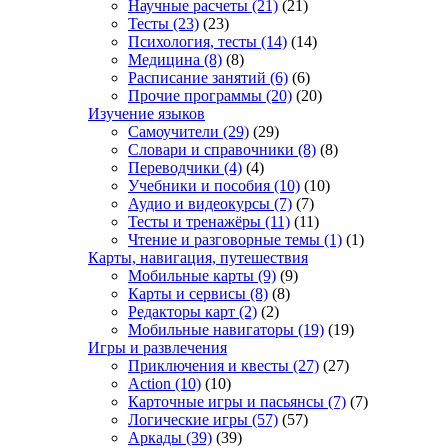
Научные расчеты
(21)
(21)
Тесты
(23)
(23)
Психология, тесты
(14)
(14)
Медицина
(8)
(8)
Расписание занятий
(6)
(6)
Прочие программы
(20)
(20)
Изучение языков
Самоучители
(29)
(29)
Словари и справочники
(8)
(8)
Переводчики
(4)
(4)
Учебники и пособия
(10)
(10)
Аудио и видеокурсы
(7)
(7)
Тесты и тренажёры
(11)
(11)
Чтение и разговорные темы
(1)
(1)
Карты, навигация, путешествия
Мобильные карты
(9)
(9)
Карты и сервисы
(8)
(8)
Редакторы карт
(2)
(2)
Мобильные навигаторы
(19)
(19)
Игры и развлечения
Приключения и квесты
(27)
(27)
Action
(10)
(10)
Карточные игры и пасьянсы
(7)
(7)
Логические игры
(57)
(57)
Аркады
(39)
(39)