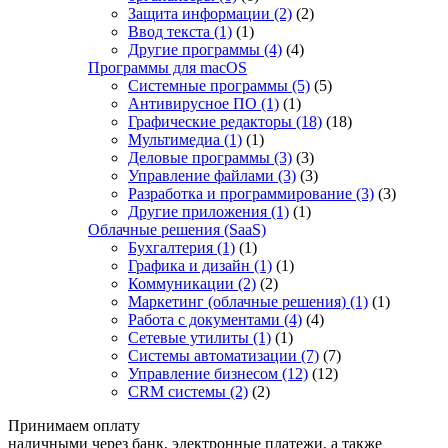
Защита информации
(2)
(2)
Ввод текста
(1)
(1)
Другие программы
(4)
(4)
Программы для macOS
Системные программы
(5)
(5)
Антивирусное ПО
(1)
(1)
Графические редакторы
(18)
(18)
Мультимедиа
(1)
(1)
Деловые программы
(3)
(3)
Управление файлами
(3)
(3)
Разработка и программирование
(3)
(3)
Другие приложения
(1)
(1)
Облачные решения (SaaS)
Бухгалтерия
(1)
(1)
Графика и дизайн
(1)
(1)
Коммуникации
(2)
(2)
Маркетинг (облачные решения)
(1)
(1)
Работа с документами
(4)
(4)
Сетевые утилиты
(1)
(1)
Системы автоматизации
(7)
(7)
Управление бизнесом
(12)
(12)
CRM системы
(2)
(2)
Принимаем оплату
наличными через банк, электронные платежи, а также