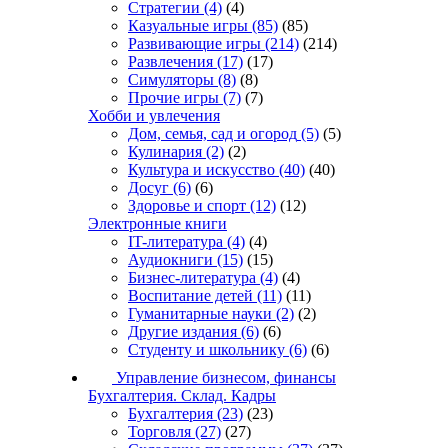
Стратегии
(4)
(4)
Казуальные игры
(85)
(85)
Развивающие игры
(214)
(214)
Развлечения
(17)
(17)
Симуляторы
(8)
(8)
Прочие игры
(7)
(7)
Хобби и увлечения
Дом, семья, сад и огород
(5)
(5)
Кулинария
(2)
(2)
Культура и искусство
(40)
(40)
Досуг
(6)
(6)
Здоровье и спорт
(12)
(12)
Электронные книги
IT-литература
(4)
(4)
Аудиокниги
(15)
(15)
Бизнес-литература
(4)
(4)
Воспитание детей
(11)
(11)
Гуманитарные науки
(2)
(2)
Другие издания
(6)
(6)
Студенту и школьнику
(6)
(6)
Управление бизнесом, финансы
Бухгалтерия. Склад. Кадры
Бухгалтерия
(23)
(23)
Торговля
(27)
(27)