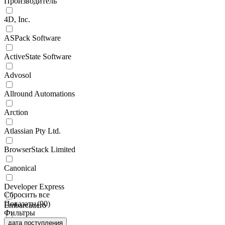
Производитель
4D, Inc.
ASPack Software
ActiveState Software
Advosol
Allround Automations
Arction
Atlassian Pty Ltd.
BrowserStack Limited
Canonical
Developer Express
Сбросить все
Показать (
90
)
Embarcadero
Фильтры
дата поступления
Froglogic