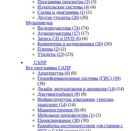
Программы просмотра
(3)
(3)
Издательские системы
(4)
(4)
Схемы и диаграммы
(1)
(1)
Другие утилиты
(26)
(26)
Мультимедиа
Видеоредакторы
(74)
(74)
Аудиоредакторы
(17)
(17)
Запись CD и DVD
(6)
(6)
Конвертеры и кодировщики
(20)
(20)
Плееры
(2)
(2)
Утилиты
(23)
(23)
САПР
Все программы САПР
Архитектура
(6)
(6)
Геоинформационные системы (ГИС)
(39)
(39)
Дизайн, визуализация и анимация
(14)
(14)
Документооборот
(8)
(8)
Инфраструктура: изыскания, генплан,
транспорт
(14)
(14)
Машиностроение
(6)
(6)
Мебельное производство
(1)
(1)
Проектирование
(30)
(30)
Разработка постпроцессоров для станков с
ЧПУ и CAM-систем
(1)
(1)