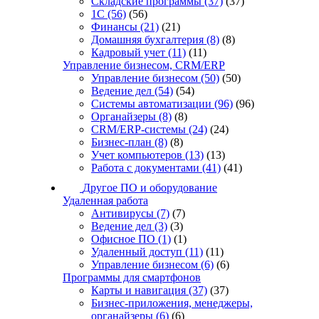
Складские программы
(37)
(37)
1С
(56)
(56)
Финансы
(21)
(21)
Домашняя бухгалтерия
(8)
(8)
Кадровый учет
(11)
(11)
Управление бизнесом, CRM/ERP
Управление бизнесом
(50)
(50)
Ведение дел
(54)
(54)
Системы автоматизации
(96)
(96)
Органайзеры
(8)
(8)
CRM/ERP-системы
(24)
(24)
Бизнес-план
(8)
(8)
Учет компьютеров
(13)
(13)
Работа с документами
(41)
(41)
Другое ПО и оборудование
Удаленная работа
Антивирусы
(7)
(7)
Ведение дел
(3)
(3)
Офисное ПО
(1)
(1)
Удаленный доступ
(11)
(11)
Управление бизнесом
(6)
(6)
Программы для смартфонов
Карты и навигация
(37)
(37)
Бизнес-приложения, менеджеры,
органайзеры
(6)
(6)