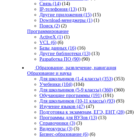
Связь
(14)
(14)
IP-телефония
(13)
(13)
Другие приложения
(15)
(15)
Download-менеджеры
(1)
(1)
Поиск
(2)
(2)
Программирование
ActiveX
(1)
(1)
VCL
(6)
(6)
Базы данных
(16)
(16)
Другие библиотеки
(13)
(13)
Разработка ПО
(90)
(90)
Образование, развлечение, навигация
Образование и наука
Для школьников (1-4 классы)
(353)
(353)
Учебники
(104)
(104)
Для школьников (5-9 классы)
(360)
(360)
Обучающие программы
(191)
(191)
Для школьников (10-11 классы)
(93)
(93)
Изучение языков
(47)
(47)
Подготовка к экзаменам, ЕГЭ, ЕНТ
(28)
(28)
Программы для ВУЗов
(13)
(13)
Справочники
(3)
(3)
Видеокурсы
(3)
(3)
Бизнес-образование
(6)
(6)