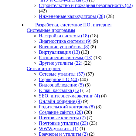
Строительство и пожарная безопасность
(42)
(42)
Инженерные калькуляторы
(28)
(28)
Разработка, системное ПО, интернет
Системные программы
Настройка системы
(18)
(18)
Диагностика системы
(9)
(9)
Внешние устройства
(8)
(8)
Виртуализация
(13)
(13)
Расширения системы
(13)
(13)
Другие утилиты
(22)
(22)
Сеть и интернет
Сетевые утилиты
(57)
(57)
Серверное ПО
(40)
(40)
Видеонаблюдение
(5)
(5)
E-mail рассылка
(12)
(12)
SEO, интернет-маркетинг
(4)
(4)
Онлайн-общение
(9)
(9)
Родительский контроль
(8)
(8)
Создание сайтов
(20)
(20)
Почтовые клиенты
(7)
(7)
Почтовые утилиты
(23)
(23)
WWW-утилиты
(1)
(1)
Браузеры и утилиты
(2)
(2)