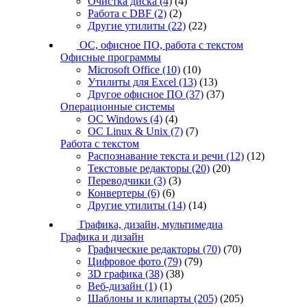
Очистка диска
(4)
(4)
Работа с DBF
(2)
(2)
Другие утилиты
(22)
(22)
ОС, офисное ПО, работа с текстом
Офисные программы
Microsoft Office
(10)
(10)
Утилиты для Excel
(13)
(13)
Другое офисное ПО
(37)
(37)
Операционные системы
ОС Windows
(4)
(4)
ОС Linux & Unix
(7)
(7)
Работа с текстом
Распознавание текста и речи
(12)
(12)
Текстовые редакторы
(20)
(20)
Переводчики
(3)
(3)
Конвертеры
(6)
(6)
Другие утилиты
(14)
(14)
Графика, дизайн, мультимедиа
Графика и дизайн
Графические редакторы
(70)
(70)
Цифровое фото
(79)
(79)
3D графика
(38)
(38)
Веб-дизайн
(1)
(1)
Шаблоны и клипарты
(205)
(205)