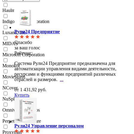
Haulmont
Indigo Rose Corporation
Рули24 Предприятие
Luxand, Inc.
Спасибо
MIDAS
за ваш голос
Рейтинг:
Microsoft Corporation
Система Рули24 Предприятие предназначена для
Monokot
автоматизации управления видами деятельности,
ресурсами и функциями предприятий различных
Moviestorm
отраслей и размеров.
...
NCover
от 1 431,92 руб.
Купить
NuSphere
Omnivision Studios
Perpetuum Software
Рули24 Управление персоналом
Proxyman