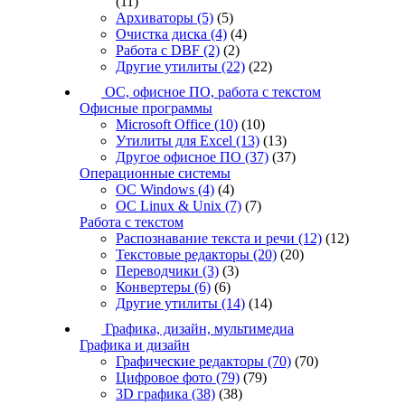
(11)
Архиваторы
(5)
(5)
Очистка диска
(4)
(4)
Работа с DBF
(2)
(2)
Другие утилиты
(22)
(22)
ОС, офисное ПО, работа с текстом
Офисные программы
Microsoft Office
(10)
(10)
Утилиты для Excel
(13)
(13)
Другое офисное ПО
(37)
(37)
Операционные системы
ОС Windows
(4)
(4)
ОС Linux & Unix
(7)
(7)
Работа с текстом
Распознавание текста и речи
(12)
(12)
Текстовые редакторы
(20)
(20)
Переводчики
(3)
(3)
Конвертеры
(6)
(6)
Другие утилиты
(14)
(14)
Графика, дизайн, мультимедиа
Графика и дизайн
Графические редакторы
(70)
(70)
Цифровое фото
(79)
(79)
3D графика
(38)
(38)