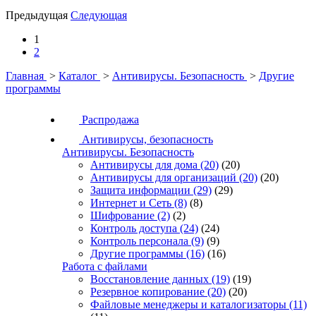
Предыдущая
Следующая
1
2
Главная
>
Каталог
>
Антивирусы. Безопасность
>
Другие
программы
Распродажа
Антивирусы, безопасность
Антивирусы. Безопасность
Антивирусы для дома
(20)
(20)
Антивирусы для организаций
(20)
(20)
Защита информации
(29)
(29)
Интернет и Сеть
(8)
(8)
Шифрование
(2)
(2)
Контроль доступа
(24)
(24)
Контроль персонала
(9)
(9)
Другие программы
(16)
(16)
Работа с файлами
Восстановление данных
(19)
(19)
Резервное копирование
(20)
(20)
Файловые менеджеры и каталогизаторы
(11)