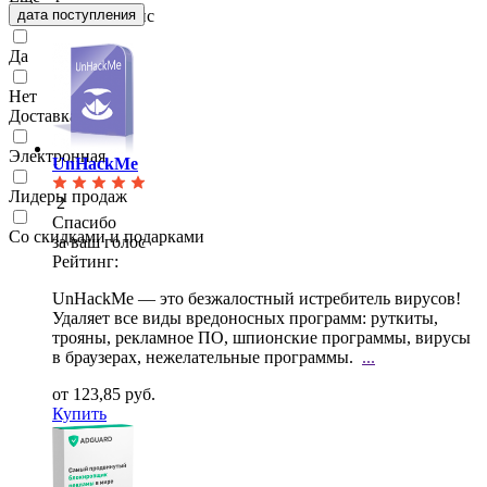
Русский интерфейс
дата поступления
Да
Нет
Доставка
Электронная
UnHackMe
Лидеры продаж
2
Спасибо
Со скидками и подарками
за ваш голос
Рейтинг:
UnHackMe — это безжалостный истребитель вирусов!
Удаляет все виды вредоносных программ: руткиты,
трояны, рекламное ПО, шпионские программы, вирусы
в браузерах, нежелательные программы.
...
от 123,85 руб.
Купить