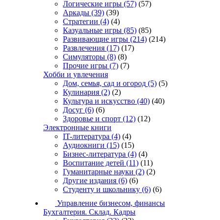
Логические игры
(57)
(57)
Аркады
(39)
(39)
Стратегии
(4)
(4)
Казуальные игры
(85)
(85)
Развивающие игры
(214)
(214)
Развлечения
(17)
(17)
Симуляторы
(8)
(8)
Прочие игры
(7)
(7)
Хобби и увлечения
Дом, семья, сад и огород
(5)
(5)
Кулинария
(2)
(2)
Культура и искусство
(40)
(40)
Досуг
(6)
(6)
Здоровье и спорт
(12)
(12)
Электронные книги
IT-литература
(4)
(4)
Аудиокниги
(15)
(15)
Бизнес-литература
(4)
(4)
Воспитание детей
(11)
(11)
Гуманитарные науки
(2)
(2)
Другие издания
(6)
(6)
Студенту и школьнику
(6)
(6)
Управление бизнесом, финансы
Бухгалтерия. Склад. Кадры