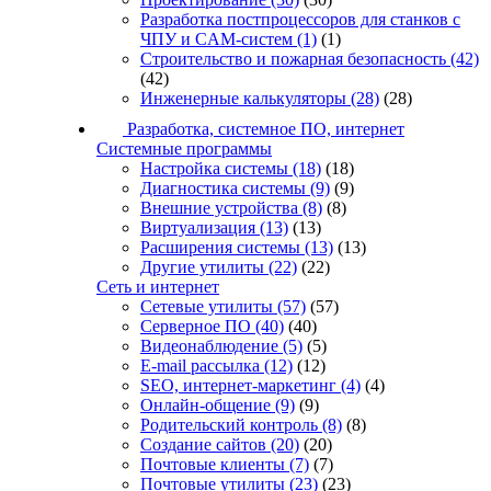
Разработка постпроцессоров для станков с
ЧПУ и CAM-систем
(1)
(1)
Строительство и пожарная безопасность
(42)
(42)
Инженерные калькуляторы
(28)
(28)
Разработка, системное ПО, интернет
Системные программы
Настройка системы
(18)
(18)
Диагностика системы
(9)
(9)
Внешние устройства
(8)
(8)
Виртуализация
(13)
(13)
Расширения системы
(13)
(13)
Другие утилиты
(22)
(22)
Сеть и интернет
Сетевые утилиты
(57)
(57)
Серверное ПО
(40)
(40)
Видеонаблюдение
(5)
(5)
E-mail рассылка
(12)
(12)
SEO, интернет-маркетинг
(4)
(4)
Онлайн-общение
(9)
(9)
Родительский контроль
(8)
(8)
Создание сайтов
(20)
(20)
Почтовые клиенты
(7)
(7)
Почтовые утилиты
(23)
(23)