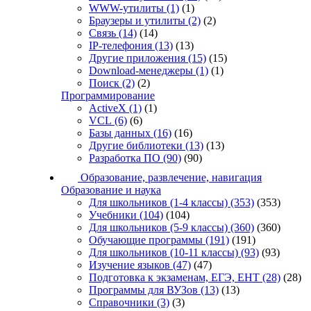
WWW-утилиты
(1)
(1)
Браузеры и утилиты
(2)
(2)
Связь
(14)
(14)
IP-телефония
(13)
(13)
Другие приложения
(15)
(15)
Download-менеджеры
(1)
(1)
Поиск
(2)
(2)
Программирование
ActiveX
(1)
(1)
VCL
(6)
(6)
Базы данных
(16)
(16)
Другие библиотеки
(13)
(13)
Разработка ПО
(90)
(90)
Образование, развлечение, навигация
Образование и наука
Для школьников (1-4 классы)
(353)
(353)
Учебники
(104)
(104)
Для школьников (5-9 классы)
(360)
(360)
Обучающие программы
(191)
(191)
Для школьников (10-11 классы)
(93)
(93)
Изучение языков
(47)
(47)
Подготовка к экзаменам, ЕГЭ, ЕНТ
(28)
(28)
Программы для ВУЗов
(13)
(13)
Справочники
(3)
(3)