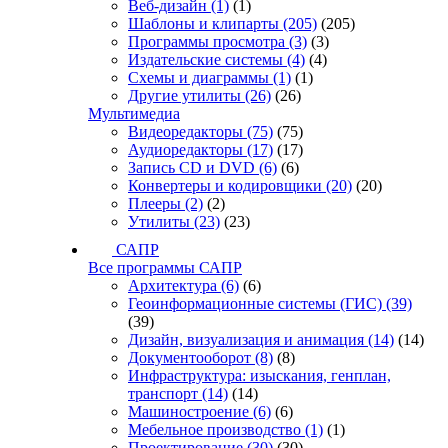
Веб-дизайн
(1)
(1)
Шаблоны и клипарты
(205)
(205)
Программы просмотра
(3)
(3)
Издательские системы
(4)
(4)
Схемы и диаграммы
(1)
(1)
Другие утилиты
(26)
(26)
Мультимедиа
Видеоредакторы
(75)
(75)
Аудиоредакторы
(17)
(17)
Запись CD и DVD
(6)
(6)
Конвертеры и кодировщики
(20)
(20)
Плееры
(2)
(2)
Утилиты
(23)
(23)
САПР
Все программы САПР
Архитектура
(6)
(6)
Геоинформационные системы (ГИС)
(39)
(39)
Дизайн, визуализация и анимация
(14)
(14)
Документооборот
(8)
(8)
Инфраструктура: изыскания, генплан,
транспорт
(14)
(14)
Машиностроение
(6)
(6)
Мебельное производство
(1)
(1)
Проектирование
(30)
(30)