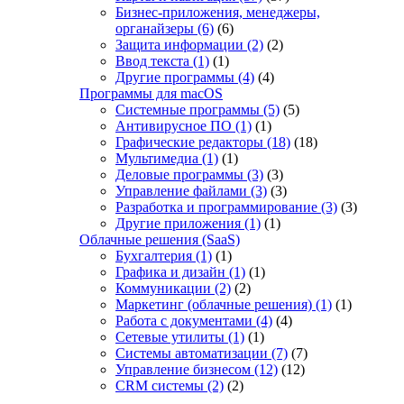
Бизнес-приложения, менеджеры,
органайзеры
(6)
(6)
Защита информации
(2)
(2)
Ввод текста
(1)
(1)
Другие программы
(4)
(4)
Программы для macOS
Системные программы
(5)
(5)
Антивирусное ПО
(1)
(1)
Графические редакторы
(18)
(18)
Мультимедиа
(1)
(1)
Деловые программы
(3)
(3)
Управление файлами
(3)
(3)
Разработка и программирование
(3)
(3)
Другие приложения
(1)
(1)
Облачные решения (SaaS)
Бухгалтерия
(1)
(1)
Графика и дизайн
(1)
(1)
Коммуникации
(2)
(2)
Маркетинг (облачные решения)
(1)
(1)
Работа с документами
(4)
(4)
Сетевые утилиты
(1)
(1)
Системы автоматизации
(7)
(7)
Управление бизнесом
(12)
(12)
CRM системы
(2)
(2)