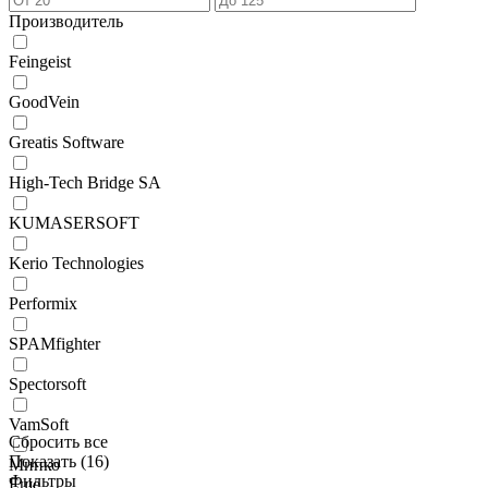
Производитель
Feingeist
GoodVein
Greatis Software
High-Tech Bridge SA
KUMASERSOFT
Kerio Technologies
Performix
SPAMfighter
Spectorsoft
VamSoft
Сбросить все
Показать (
16
)
Мипко
Фильтры
Еще