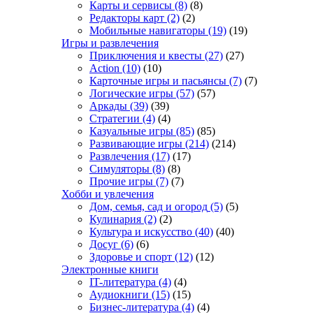
Карты и сервисы
(8)
(8)
Редакторы карт
(2)
(2)
Мобильные навигаторы
(19)
(19)
Игры и развлечения
Приключения и квесты
(27)
(27)
Action
(10)
(10)
Карточные игры и пасьянсы
(7)
(7)
Логические игры
(57)
(57)
Аркады
(39)
(39)
Стратегии
(4)
(4)
Казуальные игры
(85)
(85)
Развивающие игры
(214)
(214)
Развлечения
(17)
(17)
Симуляторы
(8)
(8)
Прочие игры
(7)
(7)
Хобби и увлечения
Дом, семья, сад и огород
(5)
(5)
Кулинария
(2)
(2)
Культура и искусство
(40)
(40)
Досуг
(6)
(6)
Здоровье и спорт
(12)
(12)
Электронные книги
IT-литература
(4)
(4)
Аудиокниги
(15)
(15)
Бизнес-литература
(4)
(4)