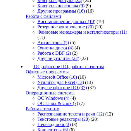
Контроль доступа
(24)
(24)
Контроль персонала
(9)
(9)
Другие программы
(16)
(16)
Работа с файлами
Восстановление данных
(19)
(19)
Резервное копирование
(20)
(20)
Файловые менеджеры и каталогизаторы
(11)
(11)
Архиваторы
(5)
(5)
Очистка диска
(4)
(4)
Работа с DBF
(2)
(2)
Другие утилиты
(22)
(22)
ОС, офисное ПО, работа с текстом
Офисные программы
Microsoft Office
(10)
(10)
Утилиты для Excel
(13)
(13)
Другое офисное ПО
(37)
(37)
Операционные системы
ОС Windows
(4)
(4)
ОС Linux & Unix
(7)
(7)
Работа с текстом
Распознавание текста и речи
(12)
(12)
Текстовые редакторы
(20)
(20)
Переводчики
(3)
(3)
Конвертеры
(6)
(6)