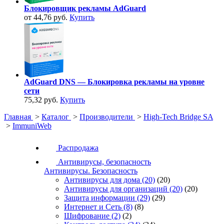
Блокировщик рекламы AdGuard
от 44,76 руб.
Купить
AdGuard DNS — Блокировка рекламы на уровне
сети
75,32 руб.
Купить
Главная
>
Каталог
>
Производители
>
High-Tech Bridge SA
>
ImmuniWeb
Распродажа
Антивирусы, безопасность
Антивирусы. Безопасность
Антивирусы для дома
(20)
(20)
Антивирусы для организаций
(20)
(20)
Защита информации
(29)
(29)
Интернет и Сеть
(8)
(8)
Шифрование
(2)
(2)