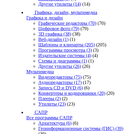
Другие утилиты
(14)
(14)
Графика, дизайн, мультимедиа
Графика и дизайн
Графические редакторы
(70)
(70)
Цифровое фото
(79)
(79)
3D графика
(38)
(38)
Веб-дизайн
(1)
(1)
Шаблоны и клипарты
(205)
(205)
Программы просмотра
(3)
(3)
Издательские системы
(4)
(4)
Схемы и диаграммы
(1)
(1)
Другие утилиты
(26)
(26)
Мультимедиа
Видеоредакторы
(75)
(75)
Аудиоредакторы
(17)
(17)
Запись CD и DVD
(6)
(6)
Конвертеры и кодировщики
(20)
(20)
Плееры
(2)
(2)
Утилиты
(23)
(23)
САПР
Все программы САПР
Архитектура
(6)
(6)
Геоинформационные системы (ГИС)
(39)
(39)