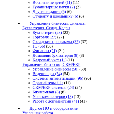
Воспитание детей
(11)
(11)
Гуманитарные науки
(2)
(2)
Другие издания
(6)
(6)
Студенту и школьнику
(6)
(6)
Управление бизнесом, финансы
Бухгалтерия. Склад. Кадры
Бухгалтерия
(23)
(23)
Торговля
(27)
(27)
Складские программы
(37)
(37)
1С
(56)
(56)
Финансы
(21)
(21)
Домашняя бухгалтерия
(8)
(8)
Кадровый учет
(11)
(11)
Управление бизнесом, CRM/ERP
Управление бизнесом
(50)
(50)
Ведение дел
(54)
(54)
Системы автоматизации
(96)
(96)
Органайзеры
(11)
(11)
CRM/ERP-системы
(24)
(24)
Бизнес-план
(8)
(8)
Учет компьютеров
(13)
(13)
Работа с документами
(41)
(41)
Другое ПО и оборудование
Удаленная работа