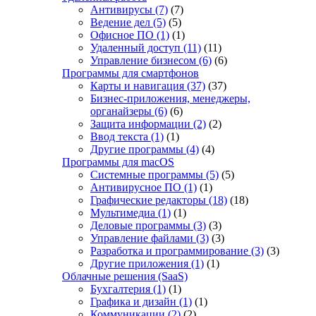
Антивирусы
(7)
(7)
Ведение дел
(5)
(5)
Офисное ПО
(1)
(1)
Удаленный доступ
(11)
(11)
Управление бизнесом
(6)
(6)
Программы для смартфонов
Карты и навигация
(37)
(37)
Бизнес-приложения, менеджеры,
органайзеры
(6)
(6)
Защита информации
(2)
(2)
Ввод текста
(1)
(1)
Другие программы
(4)
(4)
Программы для macOS
Системные программы
(5)
(5)
Антивирусное ПО
(1)
(1)
Графические редакторы
(18)
(18)
Мультимедиа
(1)
(1)
Деловые программы
(3)
(3)
Управление файлами
(3)
(3)
Разработка и программирование
(3)
(3)
Другие приложения
(1)
(1)
Облачные решения (SaaS)
Бухгалтерия
(1)
(1)
Графика и дизайн
(1)
(1)
Коммуникации
(2)
(2)