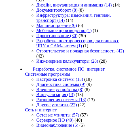
Дизайн, визуализация и анимация
(14)
(14)
Документооборот
(8)
(8)
Инфраструктура: изыскания, генплан,
транспорт
(14)
(14)
Машиностроение
(6)
(6)
Мебельное производство
(1)
(1)
Проектирование
(30)
(30)
Разработка постпроцессоров для станков с
ЧПУ и CAM-систем
(1)
(1)
Строительство и пожарная безопасность
(42)
(42)
Инженерные калькуляторы
(28)
(28)
Разработка, системное ПО, интернет
Системные программы
Настройка системы
(18)
(18)
Диагностика системы
(9)
(9)
Внешние устройства
(8)
(8)
Виртуализация
(13)
(13)
Расширения системы
(13)
(13)
Другие утилиты
(22)
(22)
Сеть и интернет
Сетевые утилиты
(57)
(57)
Серверное ПО
(40)
(40)
Видеонаблюдение
(5)
(5)