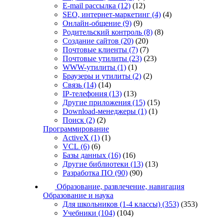
E-mail рассылка
(12)
(12)
SEO, интернет-маркетинг
(4)
(4)
Онлайн-общение
(9)
(9)
Родительский контроль
(8)
(8)
Создание сайтов
(20)
(20)
Почтовые клиенты
(7)
(7)
Почтовые утилиты
(23)
(23)
WWW-утилиты
(1)
(1)
Браузеры и утилиты
(2)
(2)
Связь
(14)
(14)
IP-телефония
(13)
(13)
Другие приложения
(15)
(15)
Download-менеджеры
(1)
(1)
Поиск
(2)
(2)
Программирование
ActiveX
(1)
(1)
VCL
(6)
(6)
Базы данных
(16)
(16)
Другие библиотеки
(13)
(13)
Разработка ПО
(90)
(90)
Образование, развлечение, навигация
Образование и наука
Для школьников (1-4 классы)
(353)
(353)
Учебники
(104)
(104)