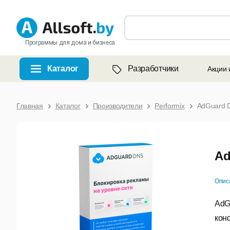
Программы для дома и бизнеса
Каталог
Разработчики
Акции 
Главная
Каталог
Производители
Performix
AdGuard 
Ad
Опис
AdG
кон