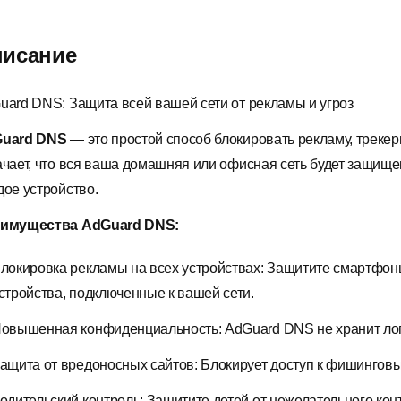
исание
uard DNS: Защита всей вашей сети от рекламы и угроз
uard DNS
— это простой способ блокировать рекламу, треке
ачает, что вся ваша домашняя или офисная сеть будет защищ
дое устройство.
имущества AdGuard DNS:
локировка рекламы на всех устройствах: Защитите смартфоны
стройства, подключенные к вашей сети.
овышенная конфиденциальность: AdGuard DNS не хранит лог
ащита от вредоносных сайтов: Блокирует доступ к фишингов
одительский контроль: Защитите детей от нежелательного ко