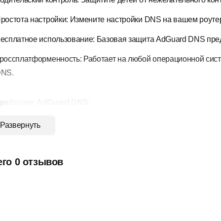
ростота настройки: Измените настройки DNS на вашем роутере
есплатное использование: Базовая защита AdGuard DNS пред
россплатформенность: Работает на любой операционной сис
NS.
 работает AdGuard DNS:
да вы заходите на веб-сайт, ваш компьютер сначала обращается
Развернуть
uard DNS перехватывает этот запрос и блокирует доступ к р
 они загрузятся на ваше устройство.
его 0 отзывов
ните использовать AdGuard DNS сегодня!