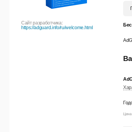
Сайт разработчика:
Бес
https://adguard.info/ru/welcome.html
AdG
Ва
AdG
Хар
Год
Цена