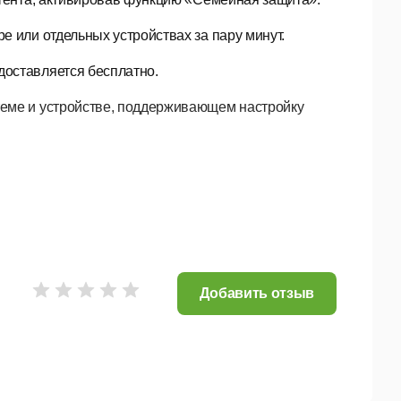
 или отдельных устройствах за пару минут.
оставляется бесплатно.
теме и устройстве, поддерживающем настройку
 к DNS-серверу, чтобы узнать IP-адрес сайта.
екламным серверам и вредоносным сайтам, прежде
Добавить отзыв