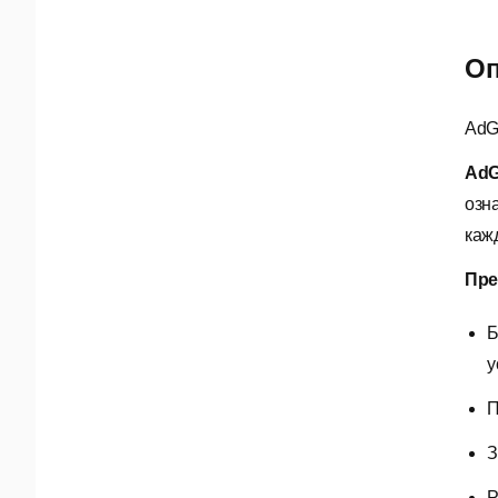
Оп
AdG
AdG
озн
каж
Пре
Б
у
П
З
Р