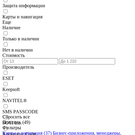
Защита информации
Карты и навигация
Еще
Наличие
Только в наличии
Нет в наличии
Стоимость
Производитель
ESET
Keepsoft
NAVITEL®
SMS PASSCODE
Сбросить все
Показать (
49
)
SOTI Inc.
Фильтры
Карты и навигация
(37)
Бизнес-приложения, менеджеры,
Клеверенс Софт