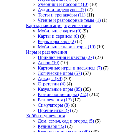
Учебники и пособия
(10)
(10)
Аудио и видеокурсы
(7)
(7)
Тесты и тренажёры
(11)
(11)
Чтение и разговорные темы
(1)
(1)
Карты, навигация, путешествия
Мобильные карты
(9)
(9)
Карты и сервисы
(8)
(8)
Редакторы карт
(2)
(2)
Мобильные навигаторы
(19)
(19)
Игры и развлечения
Приключения и квесты
(27)
(27)
Action
(10)
(10)
Карточные игры и пасьянсы
(7)
(7)
Логические игры
(57)
(57)
Аркады
(39)
(39)
Стратегии
(4)
(4)
Казуальные игры
(85)
(85)
Развивающие игры
(214)
(214)
Развлечения
(17)
(17)
Симуляторы
(8)
(8)
Прочие игры
(7)
(7)
Хобби и увлечения
Дом, семья, сад и огород
(5)
(5)
Кулинария
(2)
(2)
Культура и искусство
(40)
(40)