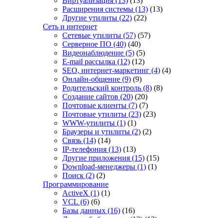
Виртуализация
(13)
(13)
Расширения системы
(13)
(13)
Другие утилиты
(22)
(22)
Сеть и интернет
Сетевые утилиты
(57)
(57)
Серверное ПО
(40)
(40)
Видеонаблюдение
(5)
(5)
E-mail рассылка
(12)
(12)
SEO, интернет-маркетинг
(4)
(4)
Онлайн-общение
(9)
(9)
Родительский контроль
(8)
(8)
Создание сайтов
(20)
(20)
Почтовые клиенты
(7)
(7)
Почтовые утилиты
(23)
(23)
WWW-утилиты
(1)
(1)
Браузеры и утилиты
(2)
(2)
Связь
(14)
(14)
IP-телефония
(13)
(13)
Другие приложения
(15)
(15)
Download-менеджеры
(1)
(1)
Поиск
(2)
(2)
Программирование
ActiveX
(1)
(1)
VCL
(6)
(6)
Базы данных
(16)
(16)