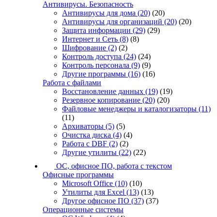
Антивирусы. Безопасность
Антивирусы для дома
(20)
(20)
Антивирусы для организаций
(20)
(20)
Защита информации
(29)
(29)
Интернет и Сеть
(8)
(8)
Шифрование
(2)
(2)
Контроль доступа
(24)
(24)
Контроль персонала
(9)
(9)
Другие программы
(16)
(16)
Работа с файлами
Восстановление данных
(19)
(19)
Резервное копирование
(20)
(20)
Файловые менеджеры и каталогизаторы
(11)
(11)
Архиваторы
(5)
(5)
Очистка диска
(4)
(4)
Работа с DBF
(2)
(2)
Другие утилиты
(22)
(22)
ОС, офисное ПО, работа с текстом
Офисные программы
Microsoft Office
(10)
(10)
Утилиты для Excel
(13)
(13)
Другое офисное ПО
(37)
(37)
Операционные системы