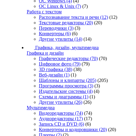
ОС Windows
(4)
(4)
ОС Linux & Unix
(7)
(7)
Работа с текстом
Распознавание текста и речи
(12)
(12)
Текстовые редакторы
(20)
(20)
Переводчики
(3)
(3)
Конвертеры
(6)
(6)
Другие утилиты
(14)
(14)
Графика, дизайн, мультимедиа
Графика и дизайн
Графические редакторы
(70)
(70)
Цифровое фото
(79)
(79)
3D графика
(38)
(38)
Веб-дизайн
(1)
(1)
Шаблоны и клипарты
(205)
(205)
Программы просмотра
(3)
(3)
Издательские системы
(4)
(4)
Схемы и диаграммы
(1)
(1)
Другие утилиты
(26)
(26)
Мультимедиа
Видеоредакторы
(74)
(74)
Аудиоредакторы
(17)
(17)
Запись CD и DVD
(6)
(6)
Конвертеры и кодировщики
(20)
(20)
Плееры
(2)
(2)