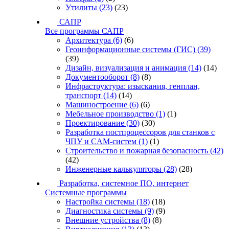
Утилиты
(23)
(23)
САПР
Все программы САПР
Архитектура
(6)
(6)
Геоинформационные системы (ГИС)
(39)
(39)
Дизайн, визуализация и анимация
(14)
(14)
Документооборот
(8)
(8)
Инфраструктура: изыскания, генплан,
транспорт
(14)
(14)
Машиностроение
(6)
(6)
Мебельное производство
(1)
(1)
Проектирование
(30)
(30)
Разработка постпроцессоров для станков с
ЧПУ и CAM-систем
(1)
(1)
Строительство и пожарная безопасность
(42)
(42)
Инженерные калькуляторы
(28)
(28)
Разработка, системное ПО, интернет
Системные программы
Настройка системы
(18)
(18)
Диагностика системы
(9)
(9)
Внешние устройства
(8)
(8)