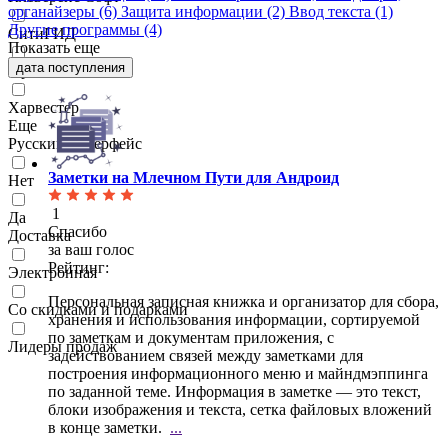
органайзеры
(6)
Защита информации
(2)
Ввод текста
(1)
Другие программы
(4)
СитиГИД
Показать еще
дата поступления
Фрегат
Харвестер
Еще
Русский интерфейс
Заметки на Млечном Пути для Андроид
Нет
1
Да
Спасибо
Доставка
за ваш голос
Рейтинг:
Электронная
Персональная записная книжка и организатор для сбора,
Со скидками и подарками
хранения и использования информации,
сортируемой
по заметкам и документам приложения, с
Лидеры продаж
задействованием связей между заметками для
построения информационного меню и майндмэппинга
по заданной теме. Информация в заметке — это текст,
блоки изображения и текста, сетка файловых вложений
в конце заметки.
...