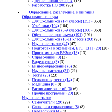
Другие библиотеки
(13)
(13)
Разработка ПО
(90)
(90)
Образование, развлечение, навигация
Образование и наука
Для школьников (1-4 классы)
(353)
(353)
Учебники
(104)
(104)
Для школьников (5-9 классы)
(360)
(360)
Обучающие программы
(191)
(191)
Для школьников (10-11 классы)
(93)
(93)
Изучение языков
(47)
(47)
Подготовка к экзаменам, ЕГЭ, ЕНТ
(28)
(28)
Программы для ВУЗов
(13)
(13)
Справочники
(3)
(3)
Видеокурсы
(3)
(3)
Бизнес-образование
(6)
(6)
Научные расчеты
(21)
(21)
Тесты
(23)
(23)
Психология, тесты
(14)
(14)
Медицина
(8)
(8)
Расписание занятий
(6)
(6)
Прочие программы
(20)
(20)
Изучение языков
Самоучители
(29)
(29)
Словари и справочники
(8)
(8)
Переводчики
(4)
(4)