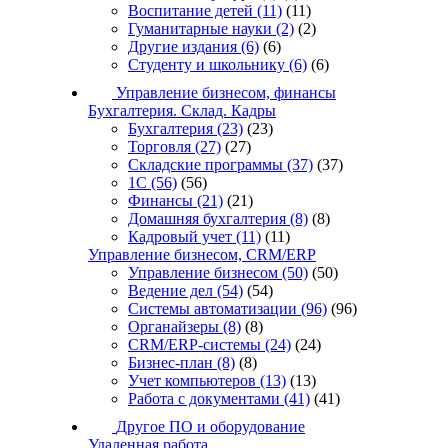
Воспитание детей
(11)
(11)
Гуманитарные науки
(2)
(2)
Другие издания
(6)
(6)
Студенту и школьнику
(6)
(6)
Управление бизнесом, финансы
Бухгалтерия. Склад. Кадры
Бухгалтерия
(23)
(23)
Торговля
(27)
(27)
Складские программы
(37)
(37)
1С
(56)
(56)
Финансы
(21)
(21)
Домашняя бухгалтерия
(8)
(8)
Кадровый учет
(11)
(11)
Управление бизнесом, CRM/ERP
Управление бизнесом
(50)
(50)
Ведение дел
(54)
(54)
Системы автоматизации
(96)
(96)
Органайзеры
(8)
(8)
CRM/ERP-системы
(24)
(24)
Бизнес-план
(8)
(8)
Учет компьютеров
(13)
(13)
Работа с документами
(41)
(41)
Другое ПО и оборудование
Удаленная работа