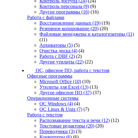
Контроль доступа
(24)
(24)
Контроль персонала
(9)
(9)
Другие программы
(16)
(16)
Работа с файлами
Восстановление данных
(19)
(19)
Резервное копирование
(20)
(20)
Файловые менеджеры и каталогизаторы
(11)
(11)
Архиваторы
(5)
(5)
Очистка диска
(4)
(4)
Работа с DBF
(2)
(2)
Другие утилиты
(22)
(22)
ОС, офисное ПО, работа с текстом
Офисные программы
Microsoft Office
(10)
(10)
Утилиты для Excel
(13)
(13)
Другое офисное ПО
(37)
(37)
Операционные системы
ОС Windows
(4)
(4)
ОС Linux & Unix
(7)
(7)
Работа с текстом
Распознавание текста и речи
(12)
(12)
Текстовые редакторы
(20)
(20)
Переводчики
(3)
(3)
Конвертеры
(6)
(6)