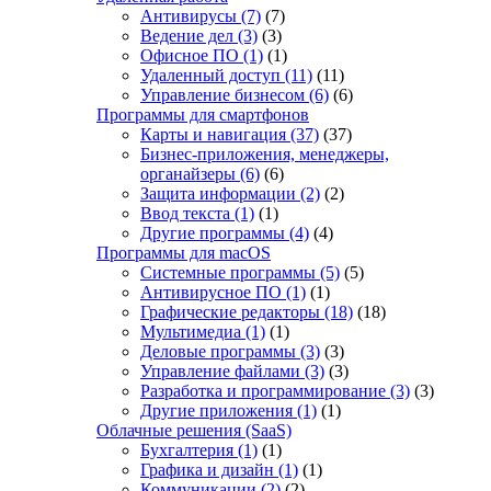
Антивирусы
(7)
(7)
Ведение дел
(3)
(3)
Офисное ПО
(1)
(1)
Удаленный доступ
(11)
(11)
Управление бизнесом
(6)
(6)
Программы для смартфонов
Карты и навигация
(37)
(37)
Бизнес-приложения, менеджеры,
органайзеры
(6)
(6)
Защита информации
(2)
(2)
Ввод текста
(1)
(1)
Другие программы
(4)
(4)
Программы для macOS
Системные программы
(5)
(5)
Антивирусное ПО
(1)
(1)
Графические редакторы
(18)
(18)
Мультимедиа
(1)
(1)
Деловые программы
(3)
(3)
Управление файлами
(3)
(3)
Разработка и программирование
(3)
(3)
Другие приложения
(1)
(1)
Облачные решения (SaaS)
Бухгалтерия
(1)
(1)
Графика и дизайн
(1)
(1)
Коммуникации
(2)
(2)