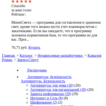
Спасибо
за ваш голос
Рейтинг:
МиниСмета — программа для составления и хранения
смет, кроме того можно вести учет взаиморасчетов с
заказчиками. Если вы ожидаете, что в программу
заложена нормативная база, то это программа не для
вас. Прог...
70,75 руб.
Купить
Главная
>
Каталог
>
Независимые разработчики
>
Камалов
Роман
>
Завхоз.Спрут
Распродажа
Антивирусы, безопасность
Антивирусы. Безопасность
Антивирусы для дома
(20)
(20)
Антивирусы для организаций
(20)
(20)
Защита информации
(29)
(29)
Интернет и Сеть
(8)
(8)
Шифрование
(2)
(2)