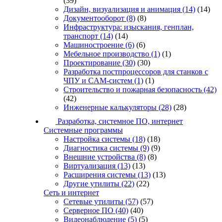
(39)
Дизайн, визуализация и анимация
(14)
(14)
Документооборот
(8)
(8)
Инфраструктура: изыскания, генплан,
транспорт
(14)
(14)
Машиностроение
(6)
(6)
Мебельное производство
(1)
(1)
Проектирование
(30)
(30)
Разработка постпроцессоров для станков с
ЧПУ и CAM-систем
(1)
(1)
Строительство и пожарная безопасность
(42)
(42)
Инженерные калькуляторы
(28)
(28)
Разработка, системное ПО, интернет
Системные программы
Настройка системы
(18)
(18)
Диагностика системы
(9)
(9)
Внешние устройства
(8)
(8)
Виртуализация
(13)
(13)
Расширения системы
(13)
(13)
Другие утилиты
(22)
(22)
Сеть и интернет
Сетевые утилиты
(57)
(57)
Серверное ПО
(40)
(40)
Видеонаблюдение
(5)
(5)