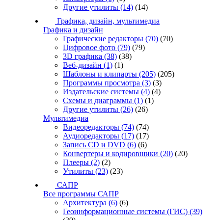
Другие утилиты
(14)
(14)
Графика, дизайн, мультимедиа
Графика и дизайн
Графические редакторы
(70)
(70)
Цифровое фото
(79)
(79)
3D графика
(38)
(38)
Веб-дизайн
(1)
(1)
Шаблоны и клипарты
(205)
(205)
Программы просмотра
(3)
(3)
Издательские системы
(4)
(4)
Схемы и диаграммы
(1)
(1)
Другие утилиты
(26)
(26)
Мультимедиа
Видеоредакторы
(74)
(74)
Аудиоредакторы
(17)
(17)
Запись CD и DVD
(6)
(6)
Конвертеры и кодировщики
(20)
(20)
Плееры
(2)
(2)
Утилиты
(23)
(23)
САПР
Все программы САПР
Архитектура
(6)
(6)
Геоинформационные системы (ГИС)
(39)