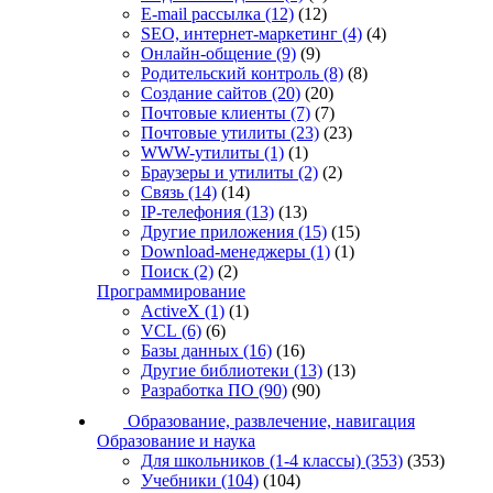
E-mail рассылка
(12)
(12)
SEO, интернет-маркетинг
(4)
(4)
Онлайн-общение
(9)
(9)
Родительский контроль
(8)
(8)
Создание сайтов
(20)
(20)
Почтовые клиенты
(7)
(7)
Почтовые утилиты
(23)
(23)
WWW-утилиты
(1)
(1)
Браузеры и утилиты
(2)
(2)
Связь
(14)
(14)
IP-телефония
(13)
(13)
Другие приложения
(15)
(15)
Download-менеджеры
(1)
(1)
Поиск
(2)
(2)
Программирование
ActiveX
(1)
(1)
VCL
(6)
(6)
Базы данных
(16)
(16)
Другие библиотеки
(13)
(13)
Разработка ПО
(90)
(90)
Образование, развлечение, навигация
Образование и наука
Для школьников (1-4 классы)
(353)
(353)
Учебники
(104)
(104)