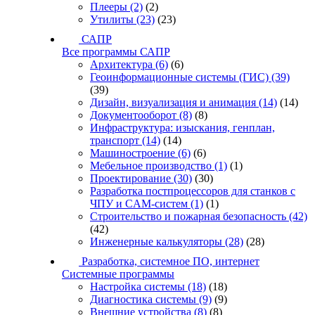
Плееры
(2)
(2)
Утилиты
(23)
(23)
САПР
Все программы САПР
Архитектура
(6)
(6)
Геоинформационные системы (ГИС)
(39)
(39)
Дизайн, визуализация и анимация
(14)
(14)
Документооборот
(8)
(8)
Инфраструктура: изыскания, генплан,
транспорт
(14)
(14)
Машиностроение
(6)
(6)
Мебельное производство
(1)
(1)
Проектирование
(30)
(30)
Разработка постпроцессоров для станков с
ЧПУ и CAM-систем
(1)
(1)
Строительство и пожарная безопасность
(42)
(42)
Инженерные калькуляторы
(28)
(28)
Разработка, системное ПО, интернет
Системные программы
Настройка системы
(18)
(18)
Диагностика системы
(9)
(9)
Внешние устройства
(8)
(8)