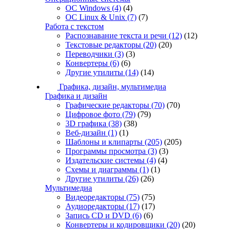
ОС Windows
(4)
(4)
ОС Linux & Unix
(7)
(7)
Работа с текстом
Распознавание текста и речи
(12)
(12)
Текстовые редакторы
(20)
(20)
Переводчики
(3)
(3)
Конвертеры
(6)
(6)
Другие утилиты
(14)
(14)
Графика, дизайн, мультимедиа
Графика и дизайн
Графические редакторы
(70)
(70)
Цифровое фото
(79)
(79)
3D графика
(38)
(38)
Веб-дизайн
(1)
(1)
Шаблоны и клипарты
(205)
(205)
Программы просмотра
(3)
(3)
Издательские системы
(4)
(4)
Схемы и диаграммы
(1)
(1)
Другие утилиты
(26)
(26)
Мультимедиа
Видеоредакторы
(75)
(75)
Аудиоредакторы
(17)
(17)
Запись CD и DVD
(6)
(6)
Конвертеры и кодировщики
(20)
(20)