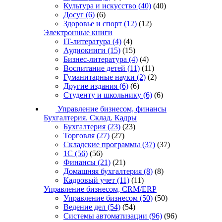
Культура и искусство
(40)
(40)
Досуг
(6)
(6)
Здоровье и спорт
(12)
(12)
Электронные книги
IT-литература
(4)
(4)
Аудиокниги
(15)
(15)
Бизнес-литература
(4)
(4)
Воспитание детей
(11)
(11)
Гуманитарные науки
(2)
(2)
Другие издания
(6)
(6)
Студенту и школьнику
(6)
(6)
Управление бизнесом, финансы
Бухгалтерия. Склад. Кадры
Бухгалтерия
(23)
(23)
Торговля
(27)
(27)
Складские программы
(37)
(37)
1С
(56)
(56)
Финансы
(21)
(21)
Домашняя бухгалтерия
(8)
(8)
Кадровый учет
(11)
(11)
Управление бизнесом, CRM/ERP
Управление бизнесом
(50)
(50)
Ведение дел
(54)
(54)
Системы автоматизации
(96)
(96)