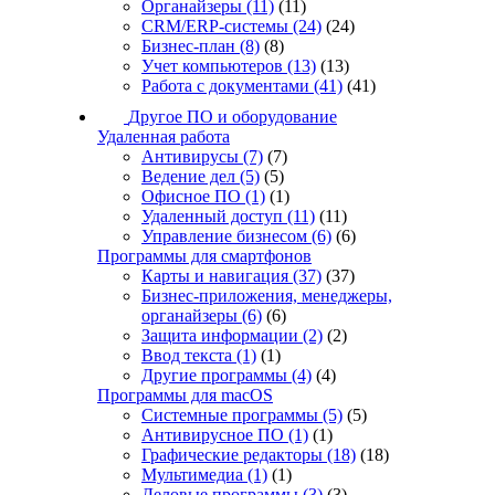
Органайзеры
(11)
(11)
CRM/ERP-системы
(24)
(24)
Бизнес-план
(8)
(8)
Учет компьютеров
(13)
(13)
Работа с документами
(41)
(41)
Другое ПО и оборудование
Удаленная работа
Антивирусы
(7)
(7)
Ведение дел
(5)
(5)
Офисное ПО
(1)
(1)
Удаленный доступ
(11)
(11)
Управление бизнесом
(6)
(6)
Программы для смартфонов
Карты и навигация
(37)
(37)
Бизнес-приложения, менеджеры,
органайзеры
(6)
(6)
Защита информации
(2)
(2)
Ввод текста
(1)
(1)
Другие программы
(4)
(4)
Программы для macOS
Системные программы
(5)
(5)
Антивирусное ПО
(1)
(1)
Графические редакторы
(18)
(18)
Мультимедиа
(1)
(1)
Деловые программы
(3)
(3)