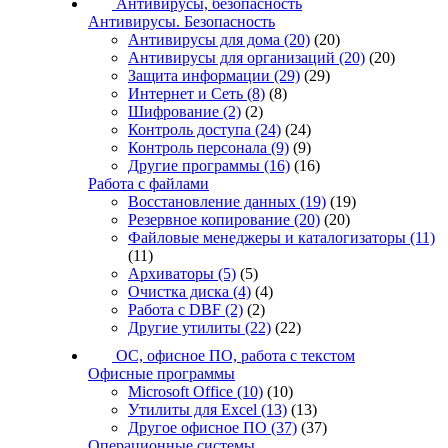
Антивирусы, безопасность
Антивирусы. Безопасность
Антивирусы для дома
(20)
(20)
Антивирусы для организаций
(20)
(20)
Защита информации
(29)
(29)
Интернет и Сеть
(8)
(8)
Шифрование
(2)
(2)
Контроль доступа
(24)
(24)
Контроль персонала
(9)
(9)
Другие программы
(16)
(16)
Работа с файлами
Восстановление данных
(19)
(19)
Резервное копирование
(20)
(20)
Файловые менеджеры и каталогизаторы
(11)
(11)
Архиваторы
(5)
(5)
Очистка диска
(4)
(4)
Работа с DBF
(2)
(2)
Другие утилиты
(22)
(22)
ОС, офисное ПО, работа с текстом
Офисные программы
Microsoft Office
(10)
(10)
Утилиты для Excel
(13)
(13)
Другое офисное ПО
(37)
(37)
Операционные системы