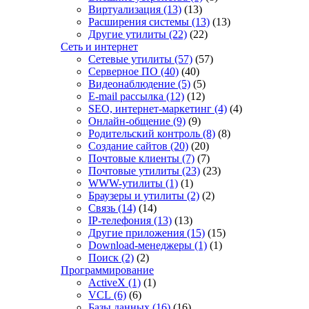
Виртуализация
(13)
(13)
Расширения системы
(13)
(13)
Другие утилиты
(22)
(22)
Сеть и интернет
Сетевые утилиты
(57)
(57)
Серверное ПО
(40)
(40)
Видеонаблюдение
(5)
(5)
E-mail рассылка
(12)
(12)
SEO, интернет-маркетинг
(4)
(4)
Онлайн-общение
(9)
(9)
Родительский контроль
(8)
(8)
Создание сайтов
(20)
(20)
Почтовые клиенты
(7)
(7)
Почтовые утилиты
(23)
(23)
WWW-утилиты
(1)
(1)
Браузеры и утилиты
(2)
(2)
Связь
(14)
(14)
IP-телефония
(13)
(13)
Другие приложения
(15)
(15)
Download-менеджеры
(1)
(1)
Поиск
(2)
(2)
Программирование
ActiveX
(1)
(1)
VCL
(6)
(6)
Базы данных
(16)
(16)