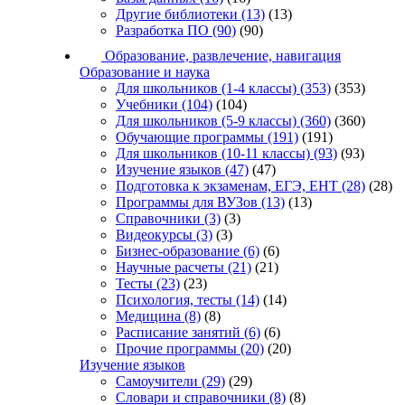
Другие библиотеки
(13)
(13)
Разработка ПО
(90)
(90)
Образование, развлечение, навигация
Образование и наука
Для школьников (1-4 классы)
(353)
(353)
Учебники
(104)
(104)
Для школьников (5-9 классы)
(360)
(360)
Обучающие программы
(191)
(191)
Для школьников (10-11 классы)
(93)
(93)
Изучение языков
(47)
(47)
Подготовка к экзаменам, ЕГЭ, ЕНТ
(28)
(28)
Программы для ВУЗов
(13)
(13)
Справочники
(3)
(3)
Видеокурсы
(3)
(3)
Бизнес-образование
(6)
(6)
Научные расчеты
(21)
(21)
Тесты
(23)
(23)
Психология, тесты
(14)
(14)
Медицина
(8)
(8)
Расписание занятий
(6)
(6)
Прочие программы
(20)
(20)
Изучение языков
Самоучители
(29)
(29)
Словари и справочники
(8)
(8)