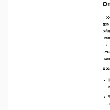
Оп
Про
дом
общ
пои
кла
смо
пол
Во
П
м
В
а