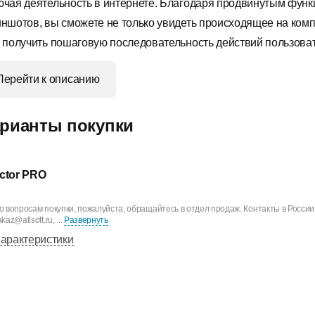
ючая деятельность в интернете. Благодаря продвинутым фун
иншотов, вы сможете не только увидеть происходящее на ком
и получить пошаговую последовательность действий пользоват
Перейти к описанию
рианты покупки
ctor PRO
о вопросам покупки, пожалуйста, обращайтесь в отдел продаж. Контакты в России
kaz@allsoft.ru, ...
Развернуть
арактеристики