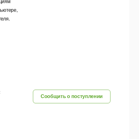
кциям
пьютере,
еля.
:
Сообщить о поступлении