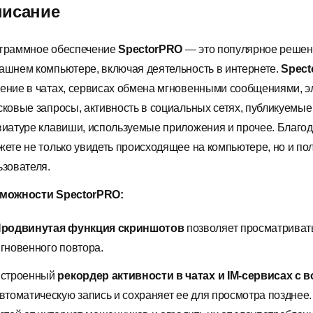
исание
граммное обеспечение
Spector
PRO
— это популярное решени
ашнем компьютере, включая деятельность в интернете.
Spect
ение в чатах, сервисах обмена мгновенными сообщениями, эл
сковые запросы, активность в социальных сетях, публикуем
виатуре клавиши, используемые приложения и прочее. Благо
жете не только увидеть происходящее на компьютере, но и п
ьзователя.
зможности
Spector
PRO
:
родвинутая функция скриншотов
позволяет просматривать
гновенного повтора.
строенный
рекордер активности в чатах и
IM
-сервисах
с 
втоматическую запись и сохраняет ее для просмотра позднее.