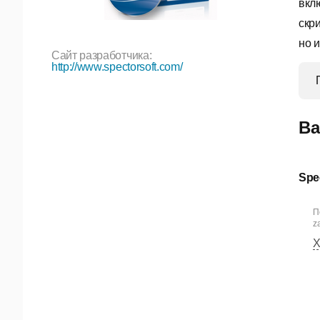
вкл
скр
но 
Сайт разработчика:
http://www.spectorsoft.com/
Ва
Spe
П
za
Х