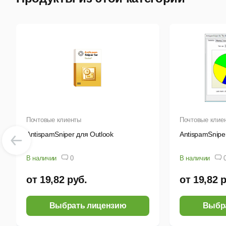
к
М
н
О
н
З
и
Почтовые клиенты
Почтовые клие
О
AntispamSniper для Outlook
AntispamSniper
д
В наличии
0
В наличии
з
от 19,82 руб.
от 19,82 
Выбрать лицензию
Выбр