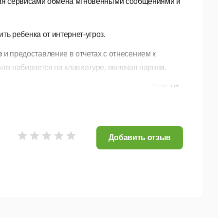
ения сервисами обмена мгновенными сообщениями и
ть ребенка от интернет-угроз.
е
и предоставление в отчетах с отнесением к
что набирается на клавиатуре, включая пароли.
зличных поисковиках, а также адреса вебсайтов, на
нением хронологии событий, регистрации времени,
айтов. Встроенная система блокировки позволяет
Добавить отзыв
 действий при использовании ПК и активности в
ым сайтам, поисковым запросам, людям, с
и общается в чатах.
аемых электронных писем
в скрытую папку на