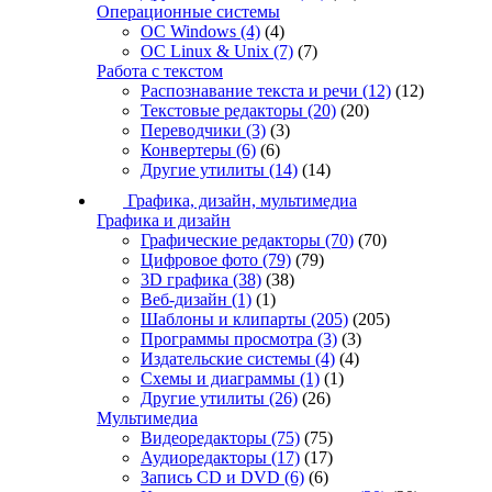
Операционные системы
ОС Windows
(4)
(4)
ОС Linux & Unix
(7)
(7)
Работа с текстом
Распознавание текста и речи
(12)
(12)
Текстовые редакторы
(20)
(20)
Переводчики
(3)
(3)
Конвертеры
(6)
(6)
Другие утилиты
(14)
(14)
Графика, дизайн, мультимедиа
Графика и дизайн
Графические редакторы
(70)
(70)
Цифровое фото
(79)
(79)
3D графика
(38)
(38)
Веб-дизайн
(1)
(1)
Шаблоны и клипарты
(205)
(205)
Программы просмотра
(3)
(3)
Издательские системы
(4)
(4)
Схемы и диаграммы
(1)
(1)
Другие утилиты
(26)
(26)
Мультимедиа
Видеоредакторы
(75)
(75)
Аудиоредакторы
(17)
(17)
Запись CD и DVD
(6)
(6)