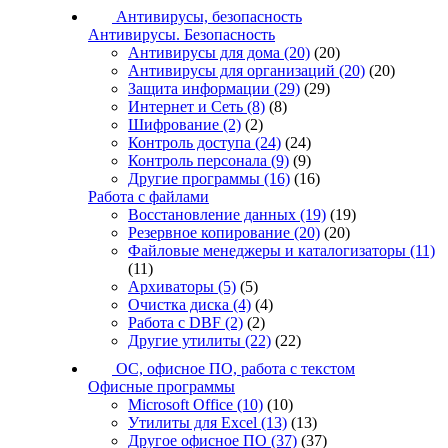
Антивирусы, безопасность
Антивирусы. Безопасность
Антивирусы для дома
(20)
(20)
Антивирусы для организаций
(20)
(20)
Защита информации
(29)
(29)
Интернет и Сеть
(8)
(8)
Шифрование
(2)
(2)
Контроль доступа
(24)
(24)
Контроль персонала
(9)
(9)
Другие программы
(16)
(16)
Работа с файлами
Восстановление данных
(19)
(19)
Резервное копирование
(20)
(20)
Файловые менеджеры и каталогизаторы
(11)
(11)
Архиваторы
(5)
(5)
Очистка диска
(4)
(4)
Работа с DBF
(2)
(2)
Другие утилиты
(22)
(22)
ОС, офисное ПО, работа с текстом
Офисные программы
Microsoft Office
(10)
(10)
Утилиты для Excel
(13)
(13)
Другое офисное ПО
(37)
(37)