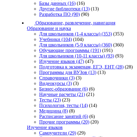
Базы данных
(16)
(16)
Другие библиотеки
(13)
(13)
Разработка ПО
(90)
(90)
Образование, развлечение, навигация
Образование и наука
Для школьников (1-4 классы)
(353)
(353)
Учебники
(104)
(104)
Для школьников (5-9 классы)
(360)
(360)
Обучающие программы
(191)
(191)
Для школьников (10-11 классы)
(93)
(93)
Изучение языков
(47)
(47)
Подготовка к экзаменам, ЕГЭ, ЕНТ
(28)
(28)
Программы для ВУЗов
(13)
(13)
Справочники
(3)
(3)
Видеокурсы
(3)
(3)
Бизнес-образование
(6)
(6)
Научные расчеты
(21)
(21)
Тесты
(23)
(23)
Психология, тесты
(14)
(14)
Медицина
(8)
(8)
Расписание занятий
(6)
(6)
Прочие программы
(20)
(20)
Изучение языков
Самоучители
(29)
(29)