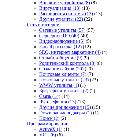
Внешние устройства
(8)
(8)
Виртуализация
(13)
(13)
Расширения системы
(13)
(13)
Другие утилиты
(22)
(22)
Сеть и интернет
Сетевые утилиты
(57)
(57)
Серверное ПО
(40)
(40)
Видеонаблюдение
(5)
(5)
E-mail рассылка
(12)
(12)
SEO, интернет-маркетинг
(4)
(4)
Онлайн-общение
(9)
(9)
Родительский контроль
(8)
(8)
Создание сайтов
(20)
(20)
Почтовые клиенты
(7)
(7)
Почтовые утилиты
(23)
(23)
WWW-утилиты
(1)
(1)
Браузеры и утилиты
(2)
(2)
Связь
(14)
(14)
IP-телефония
(13)
(13)
Другие приложения
(15)
(15)
Download-менеджеры
(1)
(1)
Поиск
(2)
(2)
Программирование
ActiveX
(1)
(1)
VCL
(6)
(6)