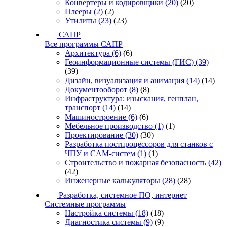
Конвертеры и кодировщики
(20)
(20)
Плееры
(2)
(2)
Утилиты
(23)
(23)
САПР
Все программы САПР
Архитектура
(6)
(6)
Геоинформационные системы (ГИС)
(39)
(39)
Дизайн, визуализация и анимация
(14)
(14)
Документооборот
(8)
(8)
Инфраструктура: изыскания, генплан,
транспорт
(14)
(14)
Машиностроение
(6)
(6)
Мебельное производство
(1)
(1)
Проектирование
(30)
(30)
Разработка постпроцессоров для станков с
ЧПУ и CAM-систем
(1)
(1)
Строительство и пожарная безопасность
(42)
(42)
Инженерные калькуляторы
(28)
(28)
Разработка, системное ПО, интернет
Системные программы
Настройка системы
(18)
(18)
Диагностика системы
(9)
(9)