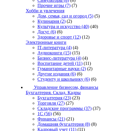
Симуляторы
(8)
(8)
Прочие игры
(7)
(7)
Хобби и увлечения
Дом, семья, сад и огород
(5)
(5)
Кулинария
(2)
(2)
Культура и искусство
(40)
(40)
Досуг
(6)
(6)
Здоровье и спорт
(12)
(12)
Электронные книги
IT-литература
(4)
(4)
Аудиокниги
(15)
(15)
Бизнес-литература
(4)
(4)
Воспитание детей
(11)
(11)
Гуманитарные науки
(2)
(2)
Другие издания
(6)
(6)
Студенту и школьнику
(6)
(6)
Управление бизнесом, финансы
Бухгалтерия. Склад. Кадры
Бухгалтерия
(23)
(23)
Торговля
(27)
(27)
Складские программы
(37)
(37)
1С
(56)
(56)
Финансы
(21)
(21)
Домашняя бухгалтерия
(8)
(8)
Кадровый учет
(11)
(11)