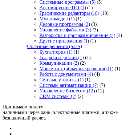
Системные программы
(5)
(5)
Антивирусное ПО
(1)
(1)
Графические редакторы
(18)
(18)
Мультимедиа
(1)
(1)
Деловые программы
(3)
(3)
Управление файлами
(3)
(3)
Разработка и программирование
(3)
(3)
Другие приложения
(1)
(1)
Облачные решения (SaaS)
Бухгалтерия
(1)
(1)
Графика и дизайн
(1)
(1)
Коммуникации
(2)
(2)
Маркетинг (облачные решения)
(1)
(1)
Работа с документами
(4)
(4)
Сетевые утилиты
(1)
(1)
Системы автоматизации
(7)
(7)
Управление бизнесом
(12)
(12)
CRM системы
(2)
(2)
Принимаем оплату
наличными через банк, электронные платежи, а также
безналичный расчет.