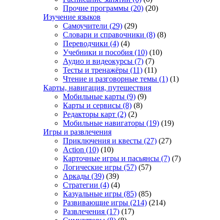
Прочие программы
(20)
(20)
Изучение языков
Самоучители
(29)
(29)
Словари и справочники
(8)
(8)
Переводчики
(4)
(4)
Учебники и пособия
(10)
(10)
Аудио и видеокурсы
(7)
(7)
Тесты и тренажёры
(11)
(11)
Чтение и разговорные темы
(1)
(1)
Карты, навигация, путешествия
Мобильные карты
(9)
(9)
Карты и сервисы
(8)
(8)
Редакторы карт
(2)
(2)
Мобильные навигаторы
(19)
(19)
Игры и развлечения
Приключения и квесты
(27)
(27)
Action
(10)
(10)
Карточные игры и пасьянсы
(7)
(7)
Логические игры
(57)
(57)
Аркады
(39)
(39)
Стратегии
(4)
(4)
Казуальные игры
(85)
(85)
Развивающие игры
(214)
(214)
Развлечения
(17)
(17)