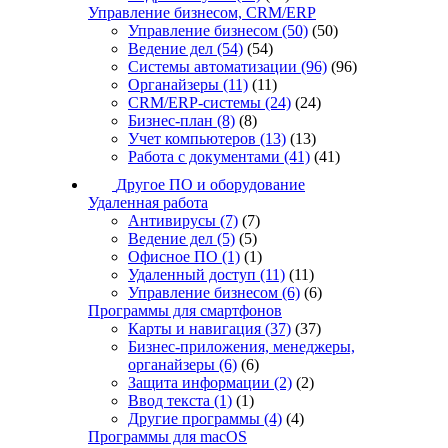
Управление бизнесом, CRM/ERP
Управление бизнесом
(50)
(50)
Ведение дел
(54)
(54)
Системы автоматизации
(96)
(96)
Органайзеры
(11)
(11)
CRM/ERP-системы
(24)
(24)
Бизнес-план
(8)
(8)
Учет компьютеров
(13)
(13)
Работа с документами
(41)
(41)
Другое ПО и оборудование
Удаленная работа
Антивирусы
(7)
(7)
Ведение дел
(5)
(5)
Офисное ПО
(1)
(1)
Удаленный доступ
(11)
(11)
Управление бизнесом
(6)
(6)
Программы для смартфонов
Карты и навигация
(37)
(37)
Бизнес-приложения, менеджеры,
органайзеры
(6)
(6)
Защита информации
(2)
(2)
Ввод текста
(1)
(1)
Другие программы
(4)
(4)
Программы для macOS