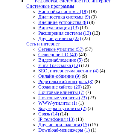
Разработка, системное ПО, интернет
Системные программы
Настройка системы
(18)
(18)
Диагностика системы
(9)
(9)
Внешние устройства
(8)
(8)
Виртуализация
(13)
(13)
Расширения системы
(13)
(13)
Другие утилиты
(22)
(22)
Сеть и интернет
Сетевые утилиты
(57)
(57)
Серверное ПО
(40)
(40)
Видеонаблюдение
(5)
(5)
E-mail рассылка
(12)
(12)
SEO, интернет-маркетинг
(4)
(4)
Онлайн-общение
(9)
(9)
Родительский контроль
(8)
(8)
Создание сайтов
(20)
(20)
Почтовые клиенты
(7)
(7)
Почтовые утилиты
(23)
(23)
WWW-утилиты
(1)
(1)
Браузеры и утилиты
(2)
(2)
Связь
(14)
(14)
IP-телефония
(13)
(13)
Другие приложения
(15)
(15)
Download-менеджеры
(1)
(1)