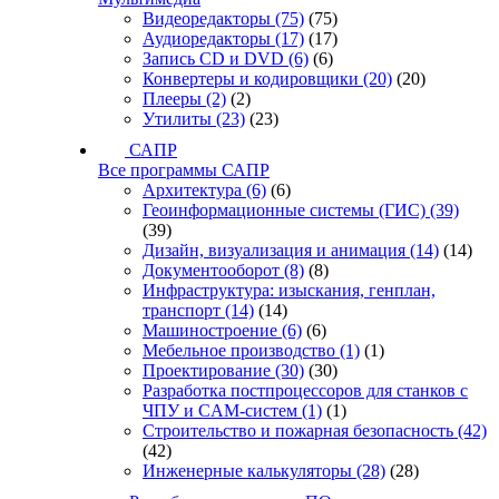
Видеоредакторы
(75)
(75)
Аудиоредакторы
(17)
(17)
Запись CD и DVD
(6)
(6)
Конвертеры и кодировщики
(20)
(20)
Плееры
(2)
(2)
Утилиты
(23)
(23)
САПР
Все программы САПР
Архитектура
(6)
(6)
Геоинформационные системы (ГИС)
(39)
(39)
Дизайн, визуализация и анимация
(14)
(14)
Документооборот
(8)
(8)
Инфраструктура: изыскания, генплан,
транспорт
(14)
(14)
Машиностроение
(6)
(6)
Мебельное производство
(1)
(1)
Проектирование
(30)
(30)
Разработка постпроцессоров для станков с
ЧПУ и CAM-систем
(1)
(1)
Строительство и пожарная безопасность
(42)
(42)
Инженерные калькуляторы
(28)
(28)