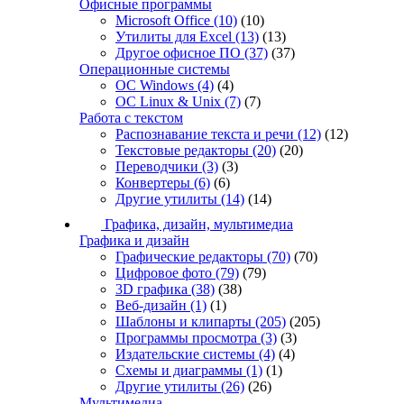
Офисные программы
Microsoft Office
(10)
(10)
Утилиты для Excel
(13)
(13)
Другое офисное ПО
(37)
(37)
Операционные системы
ОС Windows
(4)
(4)
ОС Linux & Unix
(7)
(7)
Работа с текстом
Распознавание текста и речи
(12)
(12)
Текстовые редакторы
(20)
(20)
Переводчики
(3)
(3)
Конвертеры
(6)
(6)
Другие утилиты
(14)
(14)
Графика, дизайн, мультимедиа
Графика и дизайн
Графические редакторы
(70)
(70)
Цифровое фото
(79)
(79)
3D графика
(38)
(38)
Веб-дизайн
(1)
(1)
Шаблоны и клипарты
(205)
(205)
Программы просмотра
(3)
(3)
Издательские системы
(4)
(4)
Схемы и диаграммы
(1)
(1)
Другие утилиты
(26)
(26)
Мультимедиа