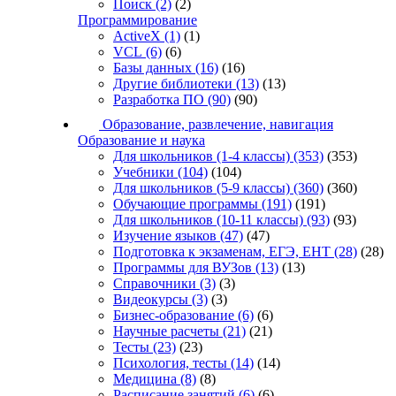
Поиск
(2)
(2)
Программирование
ActiveX
(1)
(1)
VCL
(6)
(6)
Базы данных
(16)
(16)
Другие библиотеки
(13)
(13)
Разработка ПО
(90)
(90)
Образование, развлечение, навигация
Образование и наука
Для школьников (1-4 классы)
(353)
(353)
Учебники
(104)
(104)
Для школьников (5-9 классы)
(360)
(360)
Обучающие программы
(191)
(191)
Для школьников (10-11 классы)
(93)
(93)
Изучение языков
(47)
(47)
Подготовка к экзаменам, ЕГЭ, ЕНТ
(28)
(28)
Программы для ВУЗов
(13)
(13)
Справочники
(3)
(3)
Видеокурсы
(3)
(3)
Бизнес-образование
(6)
(6)
Научные расчеты
(21)
(21)
Тесты
(23)
(23)
Психология, тесты
(14)
(14)
Медицина
(8)
(8)
Расписание занятий
(6)
(6)