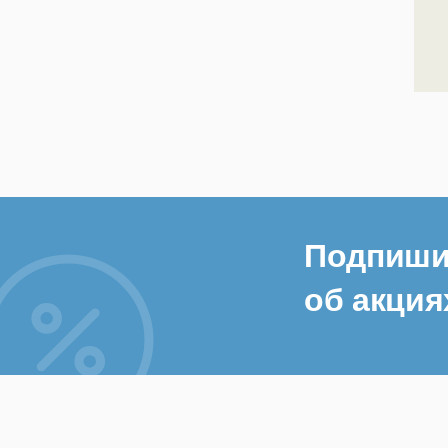
Подпиши
об акция