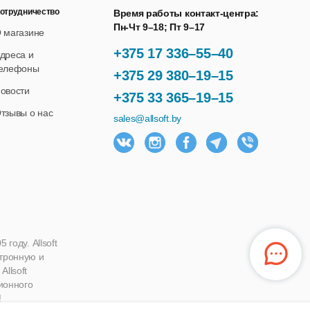
отрудничество
Время работы контакт-центра:
Пн-Чт 9–18; Пт 9–17
 магазине
+375 17 336–55–40
дреса и
елефоны
+375 29 380–19–15
овости
+375 33 365–19–15
тзывы о нас
sales@allsoft.by
году. Allsoft
ктронную и
llsoft
ионного
!