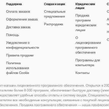
Поддержка
Скидки и акции
Юридическим
С
лицам
Оплата заказов
Специальные
О
Продажа
предложения
Оформление заказа
А
программ
Распродажа
т
юридическим
Доставка заказа
лицам
Н
Помощь
О
О
Уведомление о
лицензировании
конфиденциальности
программного
обеспечения
Правила продажи
Программы для
Политика
компьютера
использования
файлов Cookie
Контакты
нет-магазин лицензионного программного обеспечения. Открылся в 2005 
пателям более 8 000 программ, обеспечивает быструю доставку (эле
едоставляет удобные способы оплаты и систему скидок. Специалисты A
пателям все необходимые консультации, связанные с покупкой лиценз
беспечения. Продажа программного обеспечения — наша профессия