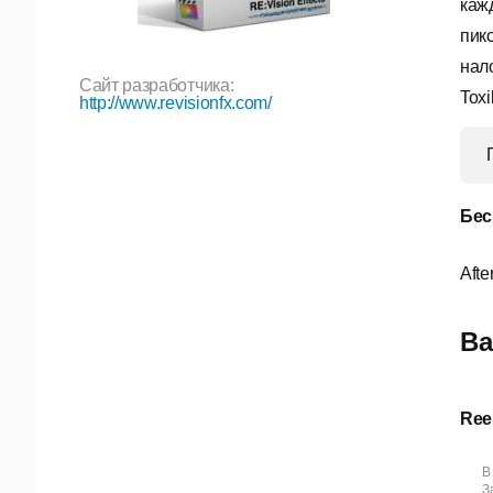
каж
пик
нало
Сайт разработчика:
Toxi
http://www.revisionfx.com/
Бес
Afte
Ва
Ree
В
За