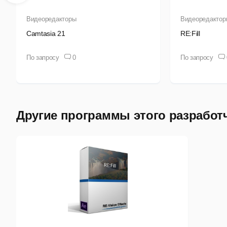
Видеоредакторы
Видеоредактор
Camtasia 21
RE:Fill
По запросу
0
По запросу
Другие программы этого разработ