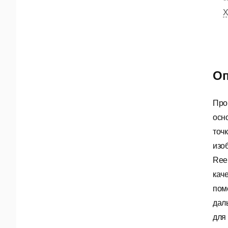
Х
Оп
Про
осн
точ
изо
Ree
кач
пом
дал
для