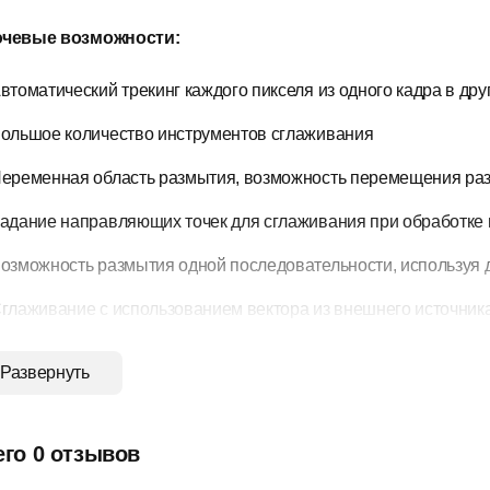
чевые возможности:
втоматический трекинг каждого пикселя из одного кадра в дру
ольшое количество инструментов сглаживания
еременная область размытия, возможность перемещения ра
адание направляющих точек для сглаживания при обработке
озможность размытия одной последовательности, используя 
глаживание с использованием вектора из внешнего источник
оддержка многопроцессорных машин
Развернуть
- и 16-битная обработка цвета (8 бит на канал — для Final Cut 
едактирование изображения с «плавающей точкой»
его 0 отзывов
овместимость с After Effects от 7.0, Shake, Digital Fusion, Toxik 