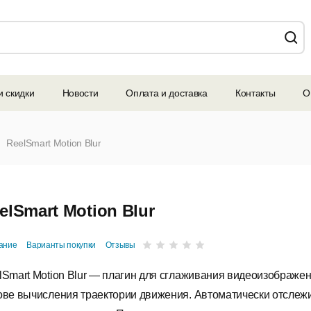
и скидки
Новости
Оплата и доставка
Контакты
О
ReelSmart Motion Blur
elSmart Motion Blur
ание
Варианты покупки
Отзывы
lSmart Motion Blur — плагин для сглаживания видеоизображен
ове вычисления траектории движения. Автоматически отслеж