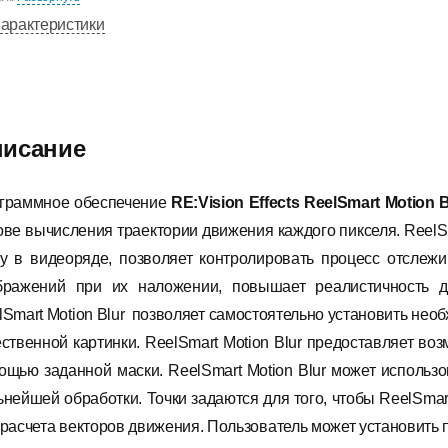
арактеристики
исание
граммное обеспечение
RE:Vision Effects ReelSmart Motion B
ове вычисления траектории движения каждого пикселя. ReelSm
ку в видеоряде, позволяет контролировать процесс отслеж
бражений при их наложении, повышает реалистичность дв
lSmart Motion Blur позволяет самостоятельно установить нео
ественной картинки. ReelSmart Motion Blur предоставляет во
ощью заданной маски. ReelSmart Motion Blur может использов
ьнейшей обработки. Точки задаются для того, чтобы ReelSmart 
 расчета векторов движения. Пользователь может установить 