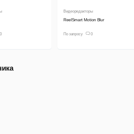
ы
Видеоредакторы
ReelSmart Motion Blur
0
По запросу
0
чика