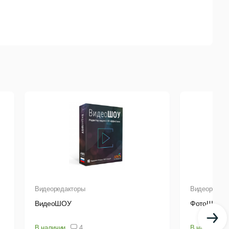
Видеоредакторы
Видеоредак
ВидеоШОУ
ФотоШОУ 
В наличии
4
В наличии