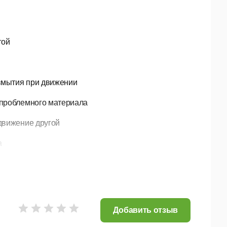
гой
змытия при движении
 проблемного материала
движение другой
а
Pro)
Добавить отзыв
и Softimage XSI.