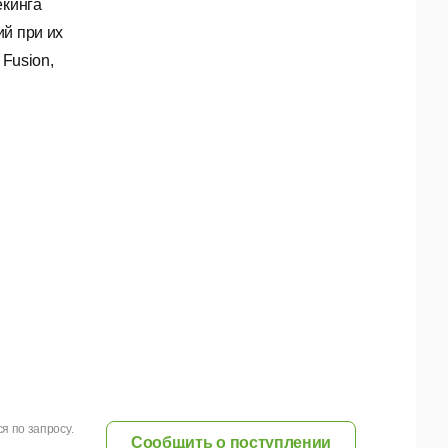
екинга
ий при их
 Fusion,
я по запросу.
Сообщить о поступлении