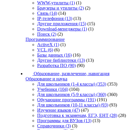
WWW-утилиты
(1)
(1)
Браузеры и утилиты
(2)
(2)
Связь
(14)
(14)
IP-телефония
(13)
(13)
Другие приложения
(15)
(15)
Download-менеджеры
(1)
(1)
Поиск
(2)
(2)
Программирование
ActiveX
(1)
(1)
VCL
(6)
(6)
Базы данных
(16)
(16)
Другие библиотеки
(13)
(13)
Разработка ПО
(90)
(90)
Образование, развлечение, навигация
Образование и наука
Для школьников (1-4 классы)
(353)
(353)
Учебники
(104)
(104)
Для школьников (5-9 классы)
(360)
(360)
Обучающие программы
(191)
(191)
Для школьников (10-11 классы)
(93)
(93)
Изучение языков
(47)
(47)
Подготовка к экзаменам, ЕГЭ, ЕНТ
(28)
(28)
Программы для ВУЗов
(13)
(13)
Справочники
(3)
(3)