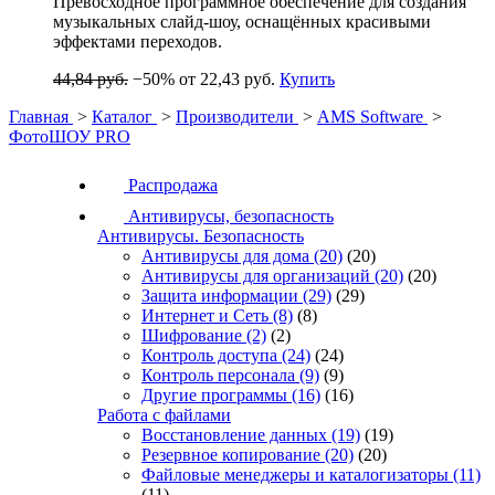
Превосходное программное обеспечение для создания
музыкальных слайд-шоу, оснащённых красивыми
эффектами переходов.
44,84 руб.
−50%
от 22,43 руб.
Купить
Главная
>
Каталог
>
Производители
>
AMS Software
>
ФотоШОУ PRO
Распродажа
Антивирусы, безопасность
Антивирусы. Безопасность
Антивирусы для дома
(20)
(20)
Антивирусы для организаций
(20)
(20)
Защита информации
(29)
(29)
Интернет и Сеть
(8)
(8)
Шифрование
(2)
(2)
Контроль доступа
(24)
(24)
Контроль персонала
(9)
(9)
Другие программы
(16)
(16)
Работа с файлами
Восстановление данных
(19)
(19)
Резервное копирование
(20)
(20)
Файловые менеджеры и каталогизаторы
(11)
(11)