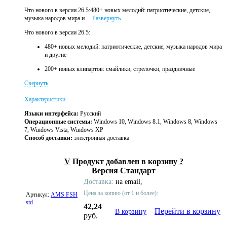
Что нового в версии 26.5:480+ новых мелодий: патриотические, детские,
музыка народов мира и ...
Развернуть
Что нового в версии 26.5:
480+ новых мелодий: патриотические, детские, музыка народов мира
и другие
200+ новых клипартов: смайлики, стрелочки, праздничные
Свернуть
Характеристики
Языки интерфейса:
Русский
Операционные системы:
Windows 10, Windows 8.1, Windows 8, Windows
7, Windows Vista, Windows XP
Способ доставки:
электронная доставка
V
Продукт добавлен в корзину
?
Версия Стандарт
Доставка:
на email,
Цена за копию (от 1 и более):
Артикул:
AMS FSH
std
42,24
Перейти в корзину
В корзину
руб.