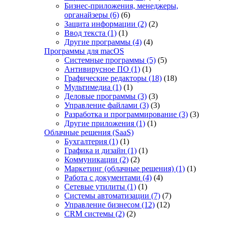
Бизнес-приложения, менеджеры,
органайзеры
(6)
(6)
Защита информации
(2)
(2)
Ввод текста
(1)
(1)
Другие программы
(4)
(4)
Программы для macOS
Системные программы
(5)
(5)
Антивирусное ПО
(1)
(1)
Графические редакторы
(18)
(18)
Мультимедиа
(1)
(1)
Деловые программы
(3)
(3)
Управление файлами
(3)
(3)
Разработка и программирование
(3)
(3)
Другие приложения
(1)
(1)
Облачные решения (SaaS)
Бухгалтерия
(1)
(1)
Графика и дизайн
(1)
(1)
Коммуникации
(2)
(2)
Маркетинг (облачные решения)
(1)
(1)
Работа с документами
(4)
(4)
Сетевые утилиты
(1)
(1)
Системы автоматизации
(7)
(7)
Управление бизнесом
(12)
(12)
CRM системы
(2)
(2)