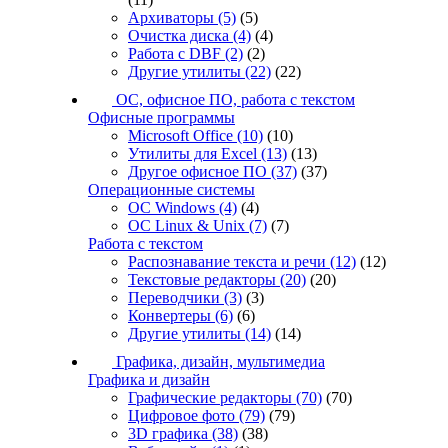
Архиваторы
(5)
(5)
Очистка диска
(4)
(4)
Работа с DBF
(2)
(2)
Другие утилиты
(22)
(22)
ОС, офисное ПО, работа с текстом
Офисные программы
Microsoft Office
(10)
(10)
Утилиты для Excel
(13)
(13)
Другое офисное ПО
(37)
(37)
Операционные системы
ОС Windows
(4)
(4)
ОС Linux & Unix
(7)
(7)
Работа с текстом
Распознавание текста и речи
(12)
(12)
Текстовые редакторы
(20)
(20)
Переводчики
(3)
(3)
Конвертеры
(6)
(6)
Другие утилиты
(14)
(14)
Графика, дизайн, мультимедиа
Графика и дизайн
Графические редакторы
(70)
(70)
Цифровое фото
(79)
(79)
3D графика
(38)
(38)