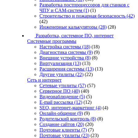
Разработка постпроцессоров для станков с
ЧПУ и CAM-систем
(1)
(1)
Строительство и пожарная безопасность
(42)
(42)
Инженерные калькуляторы
(28)
(28)
Разработка, системное ПО, интернет
Системные программы
Настройка системы
(18)
(18)
Диагностика системы
(9)
(9)
Внешние устройства
(8)
(8)
Виртуализация
(13)
(13)
Расширения системы
(13)
(13)
Другие утилиты
(22)
(22)
Сеть и интернет
Сетевые утилиты
(57)
(57)
Серверное ПО
(40)
(40)
Видеонаблюдение
(5)
(5)
E-mail рассылка
(12)
(12)
SEO, интернет-маркетинг
(4)
(4)
Онлайн-общение
(9)
(9)
Родительский контроль
(8)
(8)
Создание сайтов
(20)
(20)
Почтовые клиенты
(7)
(7)
Почтовые утилиты
(23)
(23)