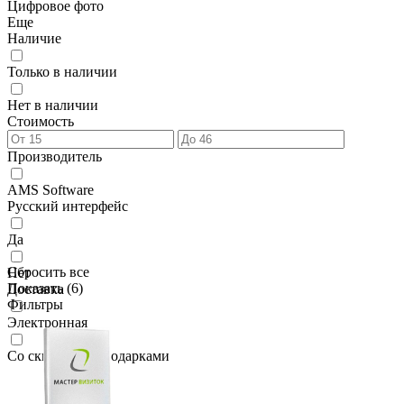
Цифровое фото
Еще
Наличие
Только в наличии
Нет в наличии
Стоимость
Производитель
AMS Software
Русский интерфейс
Да
Сбросить все
Нет
Показать (
6
)
Доставка
Фильтры
Электронная
Со скидками и подарками