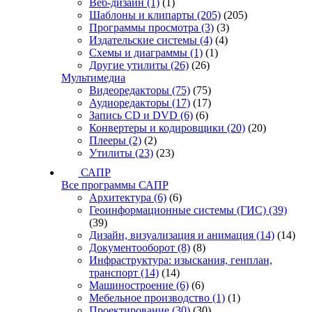
Веб-дизайн
(1)
(1)
Шаблоны и клипарты
(205)
(205)
Программы просмотра
(3)
(3)
Издательские системы
(4)
(4)
Схемы и диаграммы
(1)
(1)
Другие утилиты
(26)
(26)
Мультимедиа
Видеоредакторы
(75)
(75)
Аудиоредакторы
(17)
(17)
Запись CD и DVD
(6)
(6)
Конвертеры и кодировщики
(20)
(20)
Плееры
(2)
(2)
Утилиты
(23)
(23)
САПР
Все программы САПР
Архитектура
(6)
(6)
Геоинформационные системы (ГИС)
(39)
(39)
Дизайн, визуализация и анимация
(14)
(14)
Документооборот
(8)
(8)
Инфраструктура: изыскания, генплан,
транспорт
(14)
(14)
Машиностроение
(6)
(6)
Мебельное производство
(1)
(1)
Проектирование
(30)
(30)