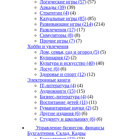
Логические игры
(57)
(57)
Аркады
(39)
(39)
Стратегии
(4)
(4)
Казуальные игры
(85)
(85)
Развивающие игры
(214)
(214)
Развлечения
(17)
(17)
Симуляторы
(8)
(8)
Прочие игры
(7)
(7)
Хобби и увлечения
Дом, семья, сад и огород
(5)
(5)
Кулинария
(2)
(2)
Культура и искусство
(40)
(40)
Досуг
(6)
(6)
Здоровье и спорт
(12)
(12)
Электронные книги
IT-литература
(4)
(4)
Аудиокниги
(15)
(15)
Бизнес-литература
(4)
(4)
Воспитание детей
(11)
(11)
Гуманитарные науки
(2)
(2)
Другие издания
(6)
(6)
Студенту и школьнику
(6)
(6)
Управление бизнесом, финансы
Бухгалтерия. Склад. Кадры
Бухгалтерия
(23)
(23)